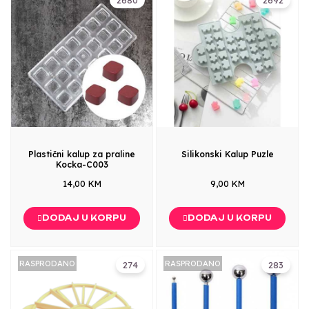
Plastični kalup za praline
Silikonski Kalup Puzle
Kocka-C003
14,00 KM
9,00 KM
DODAJ U KORPU
DODAJ U KORPU
RASPRODANO
RASPRODANO
274
283