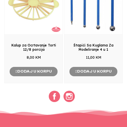
Kalup za Ocrtavanje Torti
Štapići Sa Kuglama Za
12/8 porcija
Modeliranje 4 u 1
8,00 KM
11,00 KM
DODAJ U KORPU
DODAJ U KORPU
Facebook
Instagram