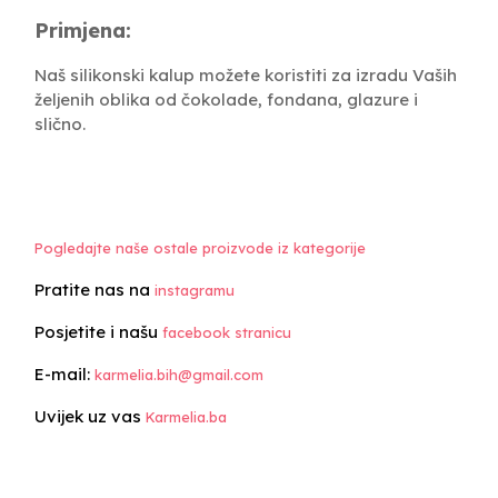
Primjena:
Naš silikonski kalup možete koristiti za izradu Vaših
željenih oblika od čokolade, fondana, glazure i
slično.
Pogledajte naše ostale proizvode iz kategorije
Pratite nas na
instagramu
Posjetite i našu
facebook stranicu
E-mail:
karmelia.bih@gmail.com
Uvijek uz vas
Karmelia.ba