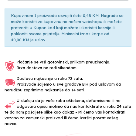
Kupovinom 1 proizvoda osvojiti ćete 0,48 KM. Nagrada se
može koristiti za kupovinu na našem webshopu ili možete
pretvoriti u Kupon kod koji možete iskoristiti kasnije ili
pokloniti svome prijatelju. Minimalni iznos korpe od
40,00 KM je uslov.
Plaćanje se vrši gotovinski, prilikom preuzimanja.
Brza dostava ne radi vikendom.
Dostava najkasnije u roku 72 sata.
Proizvode šaljemo u sve gradove BiH pod uslovom da
narudžbu zaprimimo najkasnije do 14 sati.
U slučaju da je vaša roba oštećena, deformisana ili ne
odgovara opisu molimo da nas kontaktirate u roku 24 sata
te da nam pošaljete slike kao dokaz - Mi ćemo vas kontaktirati
vezano za zamjenski proizvod ili ćemo izvršiti povrat vašeg
novca.