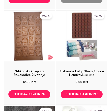
2674
2676
Silikonski kalup za
Silikonski kalup Slova,Brojevi
Čokoladice Životinje
i Znakovi-BT057
12,00 KM
9,00 KM
DODAJ U KORPU
DODAJ U KORPU
2680
2692