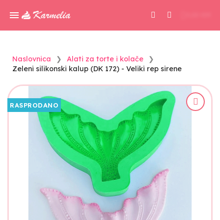
0,00 KM
Naslovnica
Alati za torte i kolače
Zeleni silikonski kalup (DK 172) - Veliki rep sirene
RASPRODANO