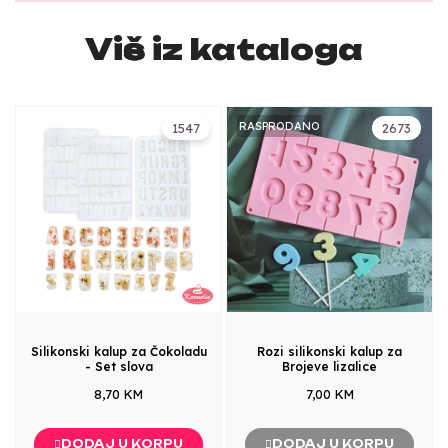
Više iz kataloga
RASPRODANO
1547
2673
Silikonski kalup za Čokoladu
Rozi silikonski kalup za
- Set slova
Brojeve lizalice
8,70 KM
7,00 KM
DODAJ U KORPU
DODAJ U KORPU