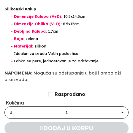
Silikonski Kalup
-
Dimenzije Kalupa (V+D):
10.5x14.5cm
-
Dimenzije Oblika (V+D):
8.5x12cm
-
Debljina Kalupa:
1.7cm
-
Boja:
zelena
-
Materijal:
silikon
-
Idealan za izradu Vaših poslastica
-
Lahko se pere, jednostavan je za održavanje
NAPOMENA:
Moguća su odstupanja u boji i ambalaži
proizvoda.
Rasprodano
Količina
DODAJ U KORPU