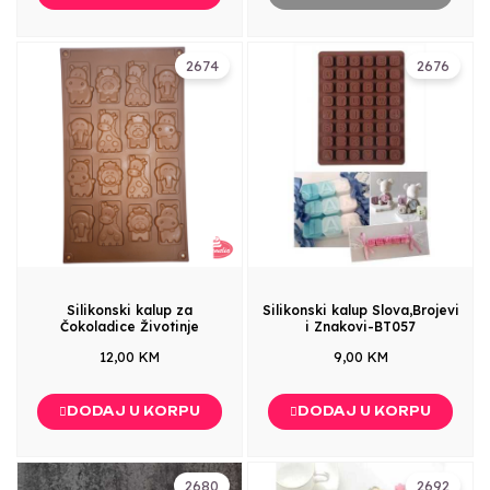
2674
2676
Silikonski kalup za
Silikonski kalup Slova,Brojevi
Čokoladice Životinje
i Znakovi-BT057
12,00 KM
9,00 KM
DODAJ U KORPU
DODAJ U KORPU
2680
2692