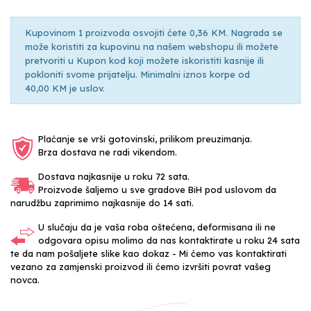
Kupovinom 1 proizvoda osvojiti ćete 0,36 KM. Nagrada se
može koristiti za kupovinu na našem webshopu ili možete
pretvoriti u Kupon kod koji možete iskoristiti kasnije ili
pokloniti svome prijatelju. Minimalni iznos korpe od
40,00 KM je uslov.
Plaćanje se vrši gotovinski, prilikom preuzimanja.
Brza dostava ne radi vikendom.
Dostava najkasnije u roku 72 sata.
Proizvode šaljemo u sve gradove BiH pod uslovom da
narudžbu zaprimimo najkasnije do 14 sati.
U slučaju da je vaša roba oštećena, deformisana ili ne
odgovara opisu molimo da nas kontaktirate u roku 24 sata
te da nam pošaljete slike kao dokaz - Mi ćemo vas kontaktirati
vezano za zamjenski proizvod ili ćemo izvršiti povrat vašeg
novca.