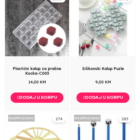
Plastični kalup za praline
Silikonski Kalup Puzle
Kocka-C003
14,00 KM
9,00 KM
DODAJ U KORPU
DODAJ U KORPU
RASPRODANO
RASPRODANO
274
283