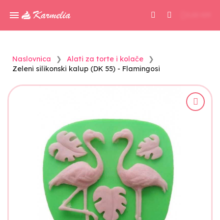
0,00 KM
Naslovnica
Alati za torte i kolače
Zeleni silikonski kalup (DK 55) - Flamingosi