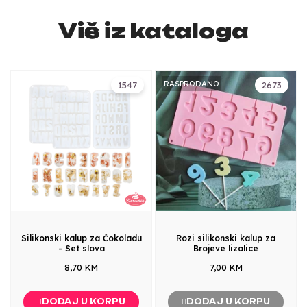
Više iz kataloga
RASPRODANO
1547
2673
Silikonski kalup za Čokoladu
Rozi silikonski kalup za
- Set slova
Brojeve lizalice
8,70 KM
7,00 KM
DODAJ U KORPU
DODAJ U KORPU