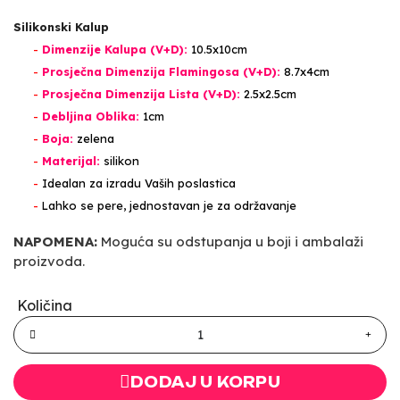
Silikonski Kalup
-
Dimenzije Kalupa (V+D):
10.5x10cm
-
Prosječna Dimenzija Flamingosa (V+D):
8.7x4cm
-
Prosječna Dimenzija Lista (V+D):
2.5x2.5cm
-
Debljina Oblika:
1cm
-
Boja:
zelena
-
Materijal:
silikon
-
Idealan za izradu Vaših poslastica
-
Lahko se pere, jednostavan je za održavanje
NAPOMENA:
Moguća su odstupanja u boji i ambalaži
proizvoda.
Količina
DODAJ U KORPU