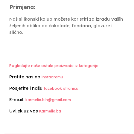
Primjena:
Naš silikonski kalup možete koristiti za izradu Vaših
željenih oblika od čokolade, fondana, glazure i
slično.
Pogledajte naše ostale proizvode iz kategorije
Pratite nas na
instagramu
Posjetite i našu
facebook stranicu
E-mail:
karmelia.bih@gmail.com
Uvijek uz vas
Karmelia.ba