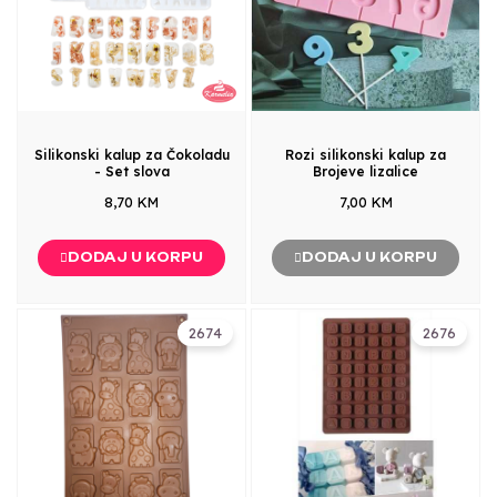
Silikonski kalup za Čokoladu
Rozi silikonski kalup za
- Set slova
Brojeve lizalice
8,70 KM
7,00 KM
DODAJ U KORPU
DODAJ U KORPU
2674
2676