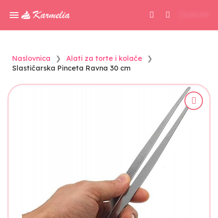
0,00 KM
Naslovnica
Alati za torte i kolače
Slastičarska Pinceta Ravna 30 cm