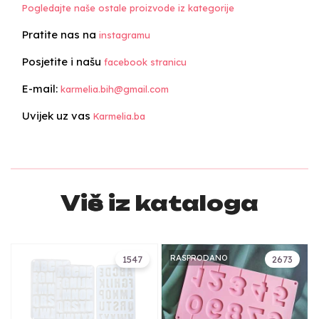
Pogledajte naše ostale proizvode iz kategorije
Pratite nas na
instagramu
Posjetite i našu
facebook stranicu
E-mail:
karmelia.bih@gmail.com
Uvijek uz vas
Karmelia.ba
Više iz kataloga
RASPRODANO
1547
2673