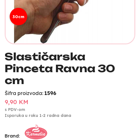
30cm
Slastičarska
Pinceta Ravna 30
cm
Šifra proizvoda:
1596
9,90 KM
s PDV-om
Isporuka u roku 1-2 radna dana
Brand: