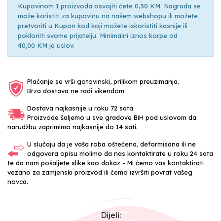
Kupovinom 1 proizvoda osvojiti ćete 0,30 KM. Nagrada se
može koristiti za kupovinu na našem webshopu ili možete
pretvoriti u Kupon kod koji možete iskoristiti kasnije ili
pokloniti svome prijatelju. Minimalni iznos korpe od
40,00 KM je uslov.
Plaćanje se vrši gotovinski, prilikom preuzimanja.
Brza dostava ne radi vikendom.
Dostava najkasnije u roku 72 sata.
Proizvode šaljemo u sve gradove BiH pod uslovom da
narudžbu zaprimimo najkasnije do 14 sati.
U slučaju da je vaša roba oštećena, deformisana ili ne
odgovara opisu molimo da nas kontaktirate u roku 24 sata
te da nam pošaljete slike kao dokaz - Mi ćemo vas kontaktirati
vezano za zamjenski proizvod ili ćemo izvršiti povrat vašeg
novca.
Dijeli: