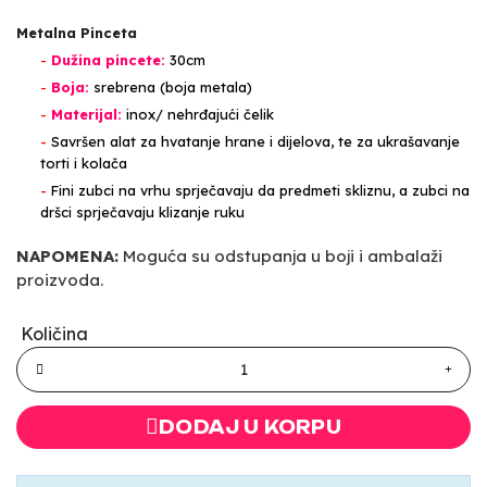
Metalna Pinceta
-
Dužina pincete:
30cm
-
Boja:
srebrena (boja metala)
-
Materijal:
inox/ nehrđajući čelik
-
Savršen alat za hvatanje hrane i dijelova, te za ukrašavanje
torti i kolača
-
Fini zubci na vrhu sprječavaju da predmeti skliznu, a zubci na
dršci sprječavaju klizanje ruku
NAPOMENA:
Moguća su odstupanja u boji i ambalaži
proizvoda.
Količina
DODAJ U KORPU