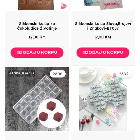
Silikonski kalup za
Silikonski kalup Slova,Brojevi
Čokoladice Životinje
i Znakovi-BT057
12,00 KM
9,00 KM
DODAJ U KORPU
DODAJ U KORPU
RASPRODANO
2680
2692