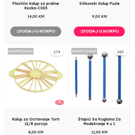
Plastični kalup za praline
Silikonski Kalup Puzle
Kocka-C003
14,00 KM
9,00 KM
DODAJ U KORPU
DODAJ U KORPU
RASPRODANO
RASPRODANO
274
283
Kalup za Ocrtavanje Torti
Štapići Sa Kuglama Za
12/8 porcija
Modeliranje 4 u 1
8,00 KM
11,00 KM