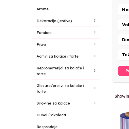
Arome
Na
Dekoracije (jestive)
Vo
Fondani
Di
Filovi
Te
Aditivi za kolače i torte
Repromaterijal za kolače i
P
torte
Glazure/prelivi za kolače i
torte
Showin
Sirovine za kolače
Dubai Čokolada
Rasprodaja