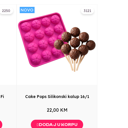
NOVO
2250
3121
Fi
Cake Pops Silikonski kalup 16/1
22,00 KM
DODAJ U KORPU