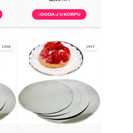
DODAJ U KORPU
1998
1997