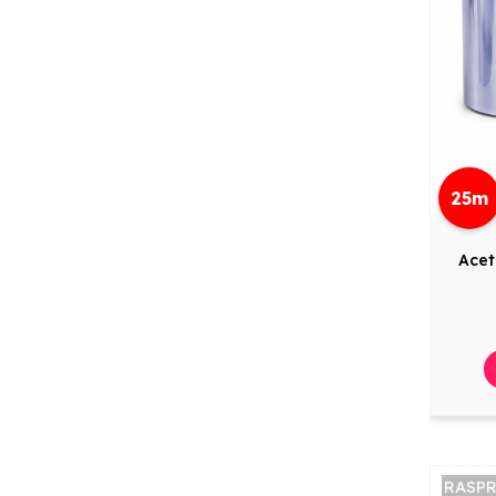
25m
Acet
RASP