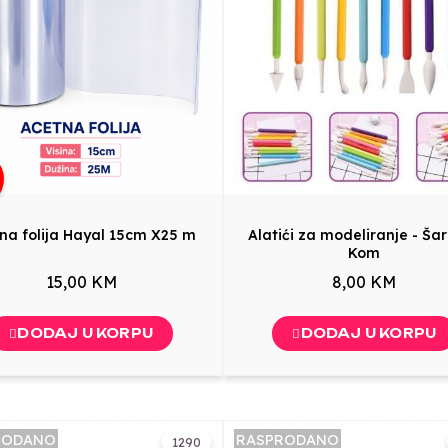
na folija Hayal 15cm X25 m
Alatići za modeliranje - Šar
Kom
15,00 KM
8,00 KM
DODAJ U KORPU
DODAJ U KORPU
RODANO
RASPRODANO
1290