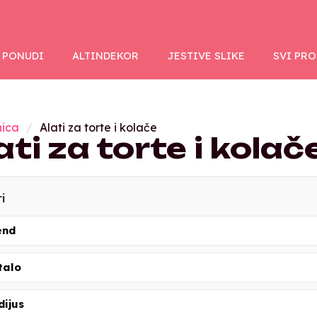
 PONUDI
ALTINDEKOR
JESTIVE SLIKE
SVI PR
nica
Alati za torte i kolače
ati za torte i kolač
ri
end
talo
dijus