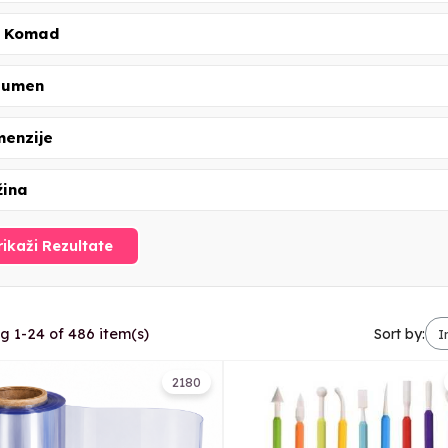
 Komad
lumen
menzije
žina
rikaži Rezultate
g 1-24 of 486 item(s)
Sort by:
2180