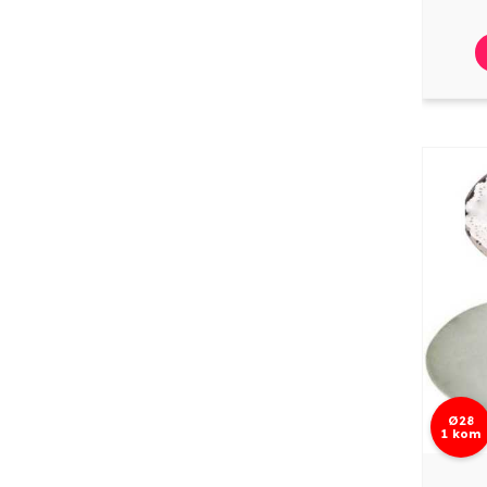
Ø28
1 kom