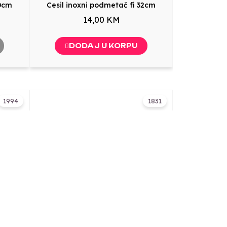
30cm
Cesil inoxni podmetač fi 32cm
14,00 KM
DODAJ U KORPU
1994
1831