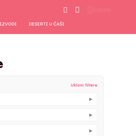
0,00 KM
OIZVODI
DESERTI U ČAŠI
e
Ukloni filtere
▶
▶
▶