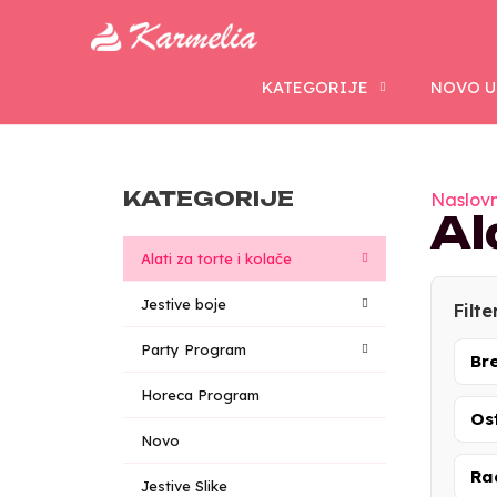
KATEGORIJE
NOVO U
KATEGORIJE
Naslov
Al
Alati za torte i kolače
Jestive boje
Filte
Party Program
Br
Horeca Program
Os
Novo
Ra
Jestive Slike