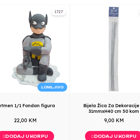
1727
LOMLJIVO
etmen 1/1 Fondan figura
Bijela Žica Za Dekoracije 
31mmxH40 cm 50 kom
22,00 KM
9,00 KM
DODAJ U KORPU
DODAJ U KORPU