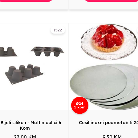
1522
Ø24
1 kom
 Bijeli silikon - Muffin oblici 6
Cesil inoxni podmetač fi 
Kom
22,00 KM
9,50 KM