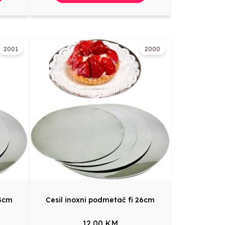
2001
2000
24cm
Cesil inoxni podmetač fi 26cm
12,00 KM