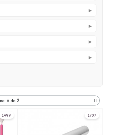
▶
▶
▶
▶
1499
1707