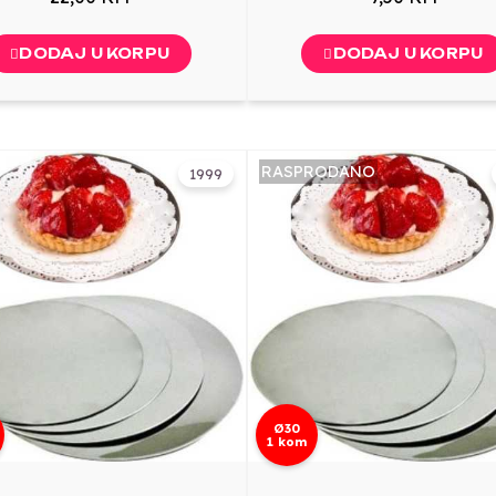
DODAJ U KORPU
DODAJ U KORPU
RASPRODANO
1999
Ø30
1 kom