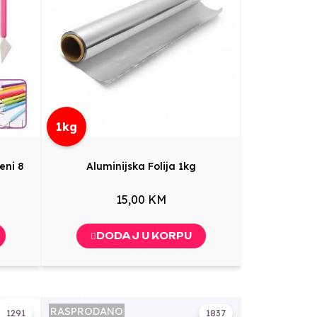
1kg
eni 8
Aluminijska Folija 1kg
15,00 KM
DODAJ U KORPU
RASPRODANO
1291
1837