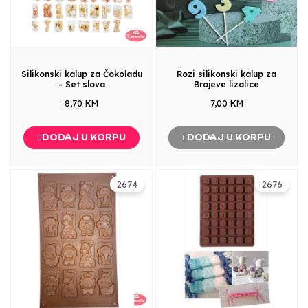
Silikonski kalup za Čokoladu
Rozi silikonski kalup za
- Set slova
Brojeve lizalice
8,70 KM
7,00 KM
DODAJ U KORPU
DODAJ U KORPU
2674
2676