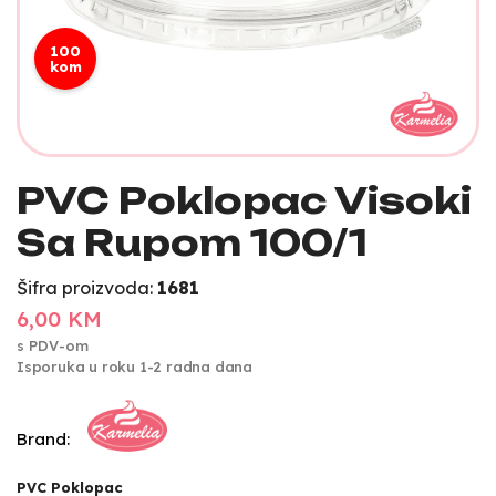
100
kom
PVC Poklopac Visoki
Sa Rupom 100/1
Šifra proizvoda:
1681
6,00 KM
s PDV-om
Isporuka u roku 1-2 radna dana
Brand:
PVC Poklopac