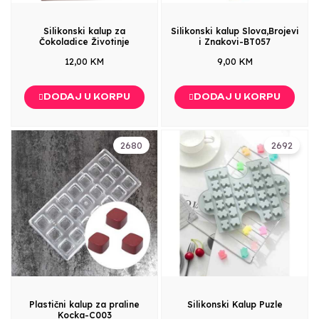
Silikonski kalup za
Silikonski kalup Slova,Brojevi
Čokoladice Životinje
i Znakovi-BT057
12,00 KM
9,00 KM
DODAJ U KORPU
DODAJ U KORPU
2680
2692
Plastični kalup za praline
Silikonski Kalup Puzle
Kocka-C003