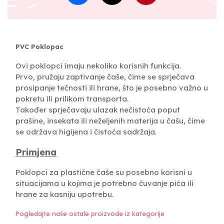
PVC Poklopac
Ovi poklopci imaju nekoliko korisnih funkcija.
Prvo, pružaju zaptivanje čaše, čime se sprječava
prosipanje tečnosti ili hrane, što je posebno važno u
pokretu ili prilikom transporta.
Također sprječavaju ulazak nečistoća poput
prašine, insekata ili neželjenih materija u čašu, čime
se održava higijena i čistoća sadržaja.
Primjena
Poklopci za plastične čaše su posebno korisni u
situacijama u kojima je potrebno čuvanje pića ili
hrane za kasniju upotrebu.
Pogledajte naše ostale proizvode iz kategorije