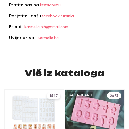
Pratite nas na
instagramu
Posjetite i našu
facebook stranicu
E-mail:
karmelia.bih@gmail.com
Uvijek uz vas
Karmelia.ba
Više iz kataloga
RASPRODANO
1547
2673