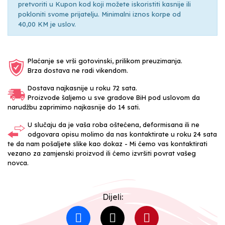
pretvoriti u Kupon kod koji možete iskoristiti kasnije ili
pokloniti svome prijatelju. Minimalni iznos korpe od
40,00 KM je uslov.
Plaćanje se vrši gotovinski, prilikom preuzimanja.
Brza dostava ne radi vikendom.
Dostava najkasnije u roku 72 sata.
Proizvode šaljemo u sve gradove BiH pod uslovom da
narudžbu zaprimimo najkasnije do 14 sati.
U slučaju da je vaša roba oštećena, deformisana ili ne
odgovara opisu molimo da nas kontaktirate u roku 24 sata
te da nam pošaljete slike kao dokaz - Mi ćemo vas kontaktirati
vezano za zamjenski proizvod ili ćemo izvršiti povrat vašeg
novca.
Dijeli: