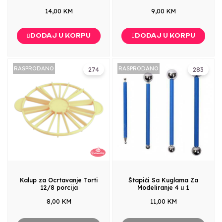
14,00 KM
9,00 KM
DODAJ U KORPU
DODAJ U KORPU
RASPRODANO
RASPRODANO
274
283
Kalup za Ocrtavanje Torti
Štapići Sa Kuglama Za
12/8 porcija
Modeliranje 4 u 1
8,00 KM
11,00 KM