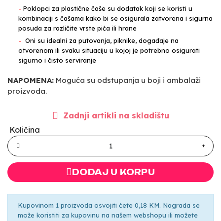
-
Poklopci za plastične čaše su dodatak koji se koristi u
kombinaciji s čašama kako bi se osigurala zatvorena i sigurna
posuda za različite vrste pića ili hrane
-
Oni su idealni za putovanja, piknike, događaje na
otvorenom ili svaku situaciju u kojoj je potrebno osigurati
sigurno i čisto serviranje
NAPOMENA:
Moguća su odstupanja u boji i ambalaži
proizvoda.
Zadnji artikli na skladištu
Količina
DODAJ U KORPU
Kupovinom 1 proizvoda osvojiti ćete 0,18 KM. Nagrada se
može koristiti za kupovinu na našem webshopu ili možete