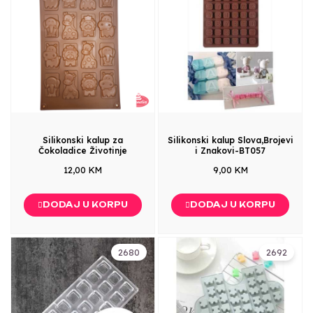
Silikonski kalup za
Silikonski kalup Slova,Brojevi
Čokoladice Životinje
i Znakovi-BT057
12,00 KM
9,00 KM
DODAJ U KORPU
DODAJ U KORPU
2680
2692