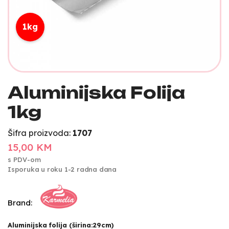
1kg
Aluminijska Folija
1kg
Šifra proizvoda:
1707
15,00 KM
s PDV-om
Isporuka u roku 1-2 radna dana
Brand:
Aluminijska folija (širina:29cm)