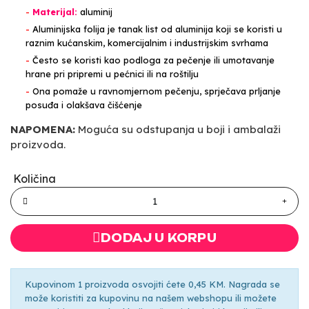
-
Materijal:
aluminij
-
Aluminijska folija je tanak list od aluminija koji se koristi u
raznim kućanskim, komercijalnim i industrijskim svrhama
-
Često se koristi kao podloga za pečenje ili umotavanje
hrane pri pripremi u pećnici ili na roštilju
-
Ona pomaže u ravnomjernom pečenju, sprječava prljanje
posuđa i olakšava čišćenje
NAPOMENA:
Moguća su odstupanja u boji i ambalaži
proizvoda.
Količina
DODAJ U KORPU
Kupovinom 1 proizvoda osvojiti ćete 0,45 KM. Nagrada se
može koristiti za kupovinu na našem webshopu ili možete