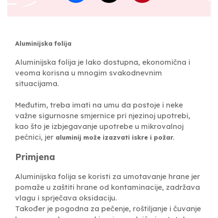
Aluminijska folija
Aluminijska folija je lako dostupna, ekonomična i
veoma korisna u mnogim svakodnevnim
situacijama.
Međutim, treba imati na umu da postoje i neke
važne sigurnosne smjernice pri njezinoj upotrebi,
kao što je izbjegavanje upotrebe u mikrovalnoj
pećnici, jer
aluminij može izazvati iskre i požar.
Primjena
Aluminijska folija se koristi za umotavanje hrane jer
pomaže u zaštiti hrane od kontaminacije, zadržava
vlagu i sprječava oksidaciju.
Također je pogodna za pečenje, roštiljanje i čuvanje