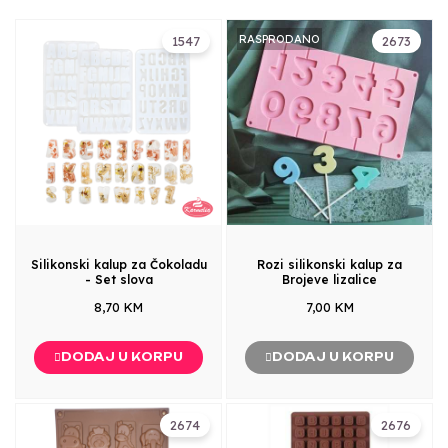
RASPRODANO
1547
2673
Silikonski kalup za Čokoladu
Rozi silikonski kalup za
- Set slova
Brojeve lizalice
8,70 KM
7,00 KM
DODAJ U KORPU
DODAJ U KORPU
2674
2676