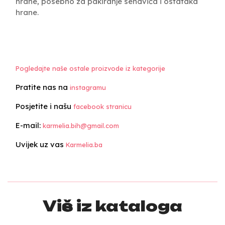
hrane, posebno za pakiranje sendviča i ostataka
hrane.
Pogledajte naše ostale proizvode iz kategorije
Pratite nas na
instagramu
Posjetite i našu
facebook stranicu
E-mail:
karmelia.bih@gmail.com
Uvijek uz vas
Karmelia.ba
Više iz kataloga