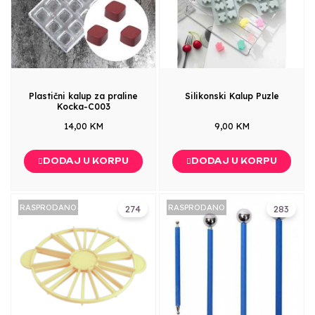
Plastični kalup za praline
Silikonski Kalup Puzle
Kocka-C003
14,00 KM
9,00 KM
DODAJ U KORPU
DODAJ U KORPU
RASPRODANO
RASPRODANO
274
283