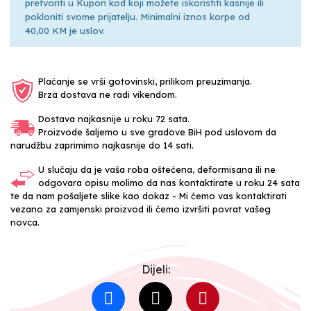
pretvoriti u Kupon kod koji možete iskoristiti kasnije ili
pokloniti svome prijatelju. Minimalni iznos korpe od
40,00 KM je uslov.
Plaćanje se vrši gotovinski, prilikom preuzimanja.
Brza dostava ne radi vikendom.
Dostava najkasnije u roku 72 sata.
Proizvode šaljemo u sve gradove BiH pod uslovom da
narudžbu zaprimimo najkasnije do 14 sati.
U slučaju da je vaša roba oštećena, deformisana ili ne
odgovara opisu molimo da nas kontaktirate u roku 24 sata
te da nam pošaljete slike kao dokaz - Mi ćemo vas kontaktirati
vezano za zamjenski proizvod ili ćemo izvršiti povrat vašeg
novca.
Dijeli: