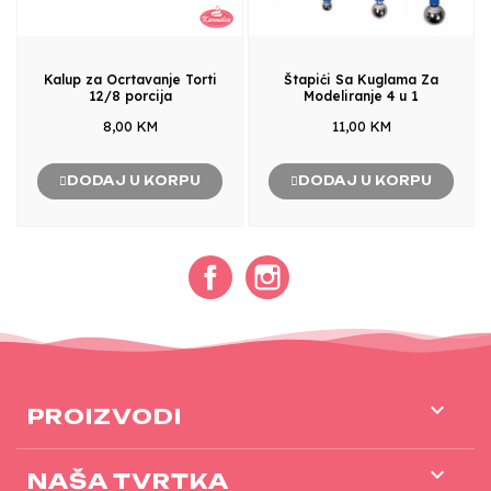
Kalup za Ocrtavanje Torti
Štapići Sa Kuglama Za
12/8 porcija
Modeliranje 4 u 1
8,00 KM
11,00 KM
DODAJ U KORPU
DODAJ U KORPU
Facebook
Instagram

PROIZVODI

NAŠA TVRTKA