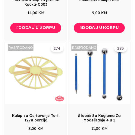
Kocka-C003
14,00 KM
9,00 KM
DODAJ U KORPU
DODAJ U KORPU
RASPRODANO
RASPRODANO
274
283
Kalup za Ocrtavanje Torti
Štapići Sa Kuglama Za
12/8 porcija
Modeliranje 4 u 1
8,00 KM
11,00 KM