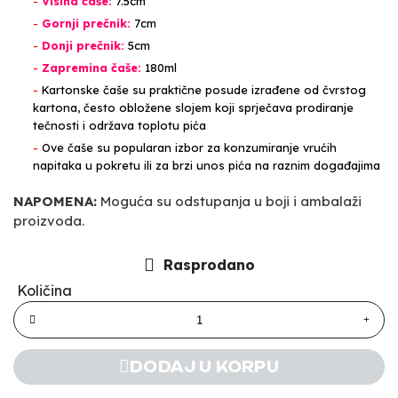
-
Visina čaše:
7.5cm
-
Gornji prečnik:
7cm
-
Donji prečnik:
5cm
-
Zapremina čaše:
180ml
-
Kartonske čaše su praktične posude izrađene od čvrstog
kartona, često obložene slojem koji sprječava prodiranje
tečnosti i održava toplotu pića
-
Ove čaše su popularan izbor za konzumiranje vrućih
napitaka u pokretu ili za brzi unos pića na raznim događajima
NAPOMENA:
Moguća su odstupanja u boji i ambalaži
proizvoda.
Rasprodano
Količina
DODAJ U KORPU