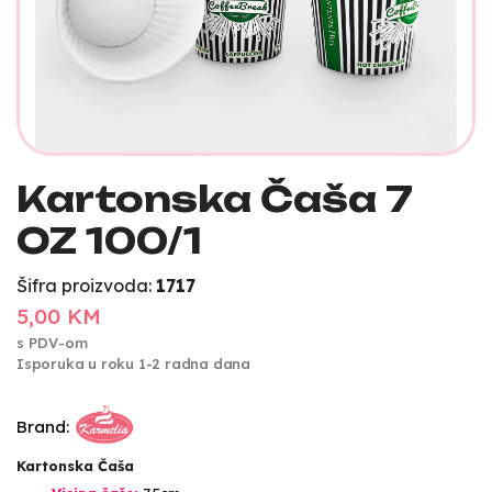
Kartonska Čaša 7
OZ 100/1
Šifra proizvoda:
1717
5,00 KM
s PDV-om
Isporuka u roku 1-2 radna dana
Brand:
Kartonska Čaša