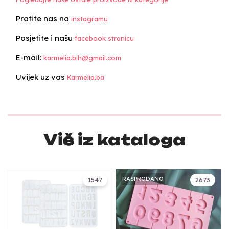
Pratite nas na
instagramu
Posjetite i našu
facebook stranicu
E-mail:
karmelia.bih@gmail.com
Uvijek uz vas
Karmelia.ba
Više iz kataloga
RASPRODANO
1547
2673