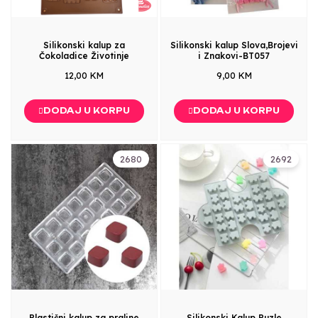
Silikonski kalup za
Silikonski kalup Slova,Brojevi
Čokoladice Životinje
i Znakovi-BT057
12,00 KM
9,00 KM
DODAJ U KORPU
DODAJ U KORPU
2680
2692
Plastični kalup za praline
Silikonski Kalup Puzle