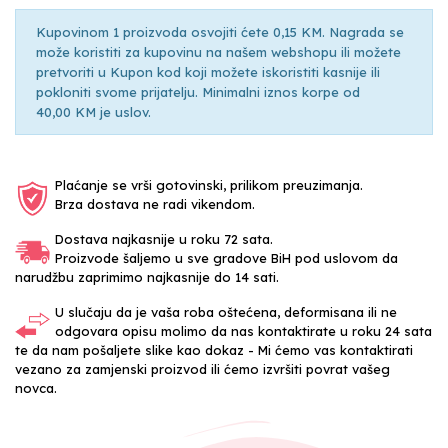
Kupovinom 1 proizvoda osvojiti ćete 0,15 KM. Nagrada se
može koristiti za kupovinu na našem webshopu ili možete
pretvoriti u Kupon kod koji možete iskoristiti kasnije ili
pokloniti svome prijatelju. Minimalni iznos korpe od
40,00 KM je uslov.
Plaćanje se vrši gotovinski, prilikom preuzimanja.
Brza dostava ne radi vikendom.
Dostava najkasnije u roku 72 sata.
Proizvode šaljemo u sve gradove BiH pod uslovom da
narudžbu zaprimimo najkasnije do 14 sati.
U slučaju da je vaša roba oštećena, deformisana ili ne
odgovara opisu molimo da nas kontaktirate u roku 24 sata
te da nam pošaljete slike kao dokaz - Mi ćemo vas kontaktirati
vezano za zamjenski proizvod ili ćemo izvršiti povrat vašeg
novca.