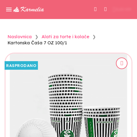
0,00 KM
Naslovnica
Alati za torte i kolače
Kartonska Čaša 7 OZ 100/1
RASPRODANO