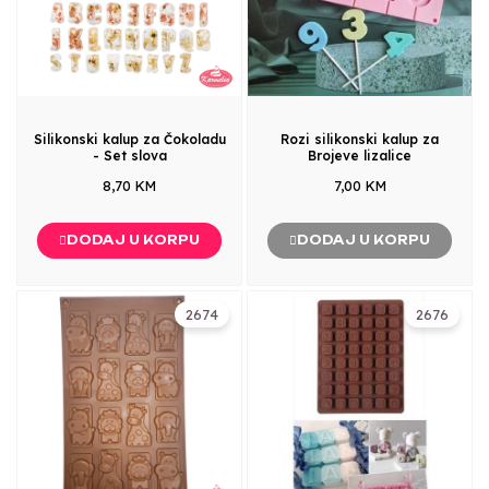
Silikonski kalup za Čokoladu
Rozi silikonski kalup za
- Set slova
Brojeve lizalice
8,70 KM
7,00 KM
DODAJ U KORPU
DODAJ U KORPU
2674
2676