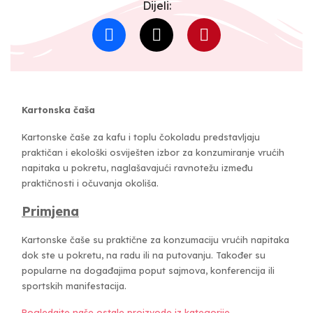
Dijeli:
Kartonska čaša
Kartonske čaše za kafu i toplu čokoladu predstavljaju
praktičan i ekološki osviješten izbor za konzumiranje vrućih
napitaka u pokretu, naglašavajući ravnotežu između
praktičnosti i očuvanja okoliša.
Primjena
Kartonske čaše su praktične za konzumaciju vrućih napitaka
dok ste u pokretu, na radu ili na putovanju. Također su
popularne na događajima poput sajmova, konferencija ili
sportskih manifestacija.
Pogledajte naše ostale proizvode iz kategorije