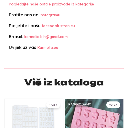
Pogledajte naše ostale proizvode iz kategorije
Pratite nas na
instagramu
Posjetite i našu
facebook stranicu
E-mail:
karmelia.bih@gmail.com
Uvijek uz vas
Karmelia.ba
Više iz kataloga
RASPRODANO
1547
2673