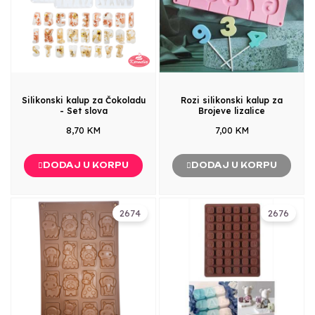
Silikonski kalup za Čokoladu
Rozi silikonski kalup za
- Set slova
Brojeve lizalice
8,70 KM
7,00 KM
DODAJ U KORPU
DODAJ U KORPU
2674
2676