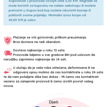
Kupovinom 1 proizvoda osvojiti ćete 0,30 KM. Nagrada se
može koristiti za kupovinu na našem webshopu ili možete
pretvoriti u Kupon kod koji možete iskoristiti kasnije ili
pokloniti svome prijatelju. Minimalni iznos korpe od
40,00 KM je uslov.
Plaćanje se vrši gotovinski, prilikom preuzimanja.
Brza dostava ne radi vikendom.
Dostava najkasnije u roku 72 sata.
Proizvode šaljemo u sve gradove BiH pod uslovom da
narudžbu zaprimimo najkasnije do 14 sati.
U slučaju da je vaša roba oštećena, deformisana ili ne
odgovara opisu molimo da nas kontaktirate u roku 24 sata
te da nam pošaljete slike kao dokaz - Mi ćemo vas kontaktirati
vezano za zamjenski proizvod ili ćemo izvršiti povrat vašeg
novca.
Dijeli: