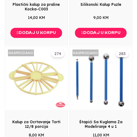
Plastični kalup za praline
Silikonski Kalup Puzle
Kocka-C003
14,00 KM
9,00 KM
DODAJ U KORPU
DODAJ U KORPU
RASPRODANO
RASPRODANO
274
283
Kalup za Ocrtavanje Torti
Štapići Sa Kuglama Za
12/8 porcija
Modeliranje 4 u 1
8,00 KM
11,00 KM