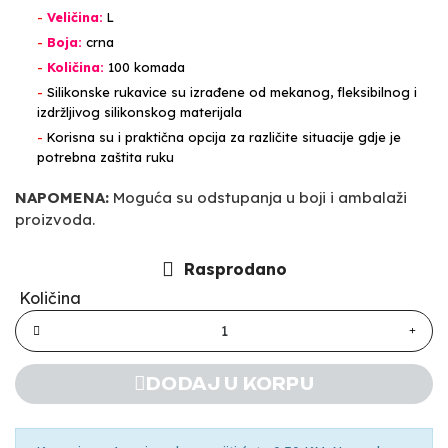
-
Veličina:
L
-
Boja:
crna
-
Količina:
100 komada
-
Silikonske rukavice su izrađene od mekanog, fleksibilnog i
izdržljivog silikonskog materijala
-
Korisna su i praktična opcija za različite situacije gdje je
potrebna zaštita ruku
NAPOMENA:
Moguća su odstupanja u boji i ambalaži
proizvoda.
Rasprodano
Količina
DODAJ U KORPU