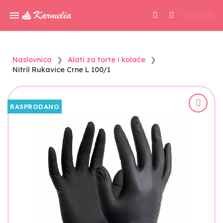
0,00 KM
Naslovnica
Alati za torte i kolače
Nitril Rukavice Crne L 100/1
RASPRODANO