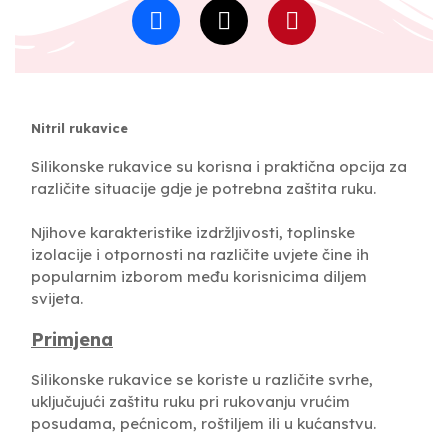
Nitril rukavice
Silikonske rukavice su korisna i praktična opcija za
različite situacije gdje je potrebna zaštita ruku.
Njihove karakteristike izdržljivosti, toplinske
izolacije i otpornosti na različite uvjete čine ih
popularnim izborom među korisnicima diljem
svijeta.
Primjena
Silikonske rukavice se koriste u različite svrhe,
uključujući zaštitu ruku pri rukovanju vrućim
posudama, pećnicom, roštiljem ili u kućanstvu.