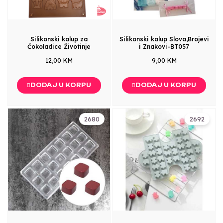
Silikonski kalup za
Silikonski kalup Slova,Brojevi
Čokoladice Životinje
i Znakovi-BT057
12,00 KM
9,00 KM
DODAJ U KORPU
DODAJ U KORPU
2680
2692