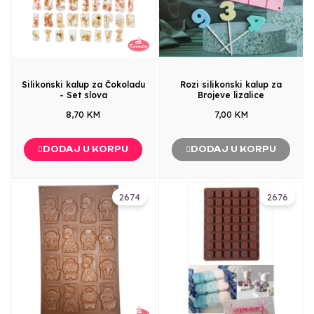
Silikonski kalup za Čokoladu
Rozi silikonski kalup za
- Set slova
Brojeve lizalice
8,70 KM
7,00 KM
DODAJ U KORPU
DODAJ U KORPU
2674
2676