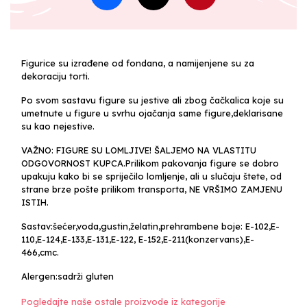
Figurice su izrađene od fondana, a namijenjene su za
dekoraciju torti.
Po svom sastavu figure su jestive ali zbog čačkalica koje su
umetnute u figure u svrhu ojačanja same figure,deklarisane
su kao nejestive.
VAŽNO: FIGURE SU LOMLJIVE! ŠALJEMO NA VLASTITU
ODGOVORNOST KUPCA.Prilikom pakovanja figure se dobro
upakuju kako bi se spriječilo lomljenje, ali u slučaju štete, od
strane brze pošte prilikom transporta, NE VRŠIMO ZAMJENU
ISTIH.
Sastav:šećer,voda,gustin,želatin,prehrambene boje: E-102,E-
110,E-124,E-133,E-131,E-122, E-152,E-211(konzervans),E-
466,cmc.
Alergen:sadrži gluten
Pogledajte naše ostale proizvode iz kategorije