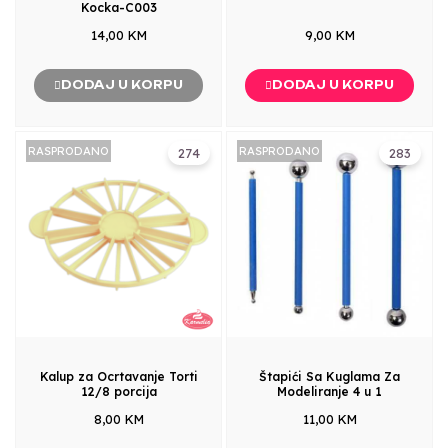
Kocka-C003
14,00 KM
9,00 KM
DODAJ U KORPU
DODAJ U KORPU
RASPRODANO
RASPRODANO
274
283
Kalup za Ocrtavanje Torti
Štapići Sa Kuglama Za
12/8 porcija
Modeliranje 4 u 1
8,00 KM
11,00 KM