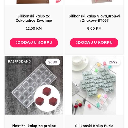
Silikonski kalup za
Silikonski kalup Slova,Brojevi
Čokoladice Životinje
i Znakovi-BT057
12,00 KM
9,00 KM
DODAJ U KORPU
DODAJ U KORPU
RASPRODANO
2680
2692
Plastični kalup za praline
Silikonski Kalup Puzle