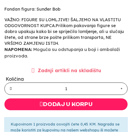
Fondan figura: Sunđer Bob
VAŽNO: FIGURE SU LOMLJIVE! ŠALJEMO NA VLASTITU
ODGOVORNOST KUPCA.Prilikom pakovanja figure se
dobro upakuju kako bi se spriječilo lomljenje, ali u slučaju
štete, od strane brze pošte prilikom transporta, NE
VRŠIMO ZAMJENU ISTIH.
NAPOMENA:
Moguća su odstupanja u boji i ambalaži
proizvoda.
Zadnji artikli na skladištu
Količina
DODAJ U KORPU
Kupovinom 1 proizvoda osvojiti ćete 0,45 KM. Nagrada se
može koristiti za kupovinu na našem webshopu ili možete