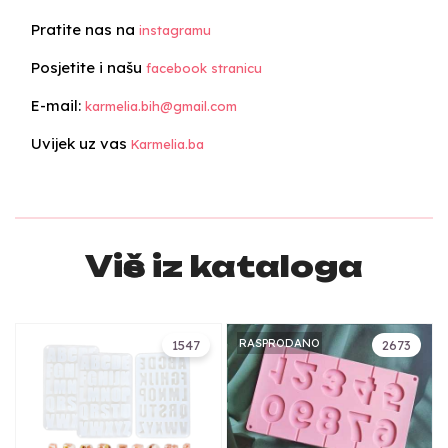
Pratite nas na
instagramu
Posjetite i našu
facebook stranicu
E-mail:
karmelia.bih@gmail.com
Uvijek uz vas
Karmelia.ba
Više iz kataloga
RASPRODANO
1547
2673