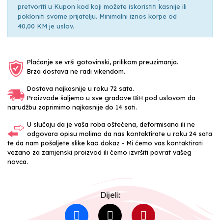
pretvoriti u Kupon kod koji možete iskoristiti kasnije ili
pokloniti svome prijatelju. Minimalni iznos korpe od
40,00 KM je uslov.
Plaćanje se vrši gotovinski, prilikom preuzimanja.
Brza dostava ne radi vikendom.
Dostava najkasnije u roku 72 sata.
Proizvode šaljemo u sve gradove BiH pod uslovom da
narudžbu zaprimimo najkasnije do 14 sati.
U slučaju da je vaša roba oštećena, deformisana ili ne
odgovara opisu molimo da nas kontaktirate u roku 24 sata
te da nam pošaljete slike kao dokaz - Mi ćemo vas kontaktirati
vezano za zamjenski proizvod ili ćemo izvršiti povrat vašeg
novca.
Dijeli: