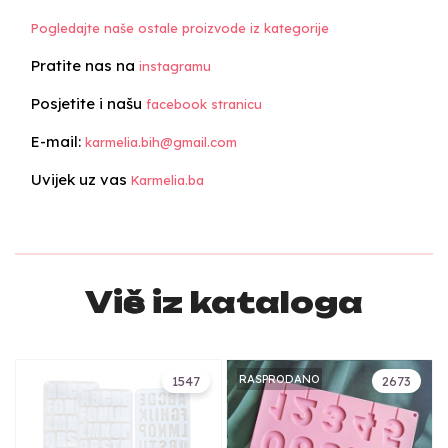
Pogledajte naše ostale proizvode iz kategorije
Pratite nas na
instagramu
Posjetite i našu
facebook stranicu
E-mail:
karmelia.bih@gmail.com
Uvijek uz vas
Karmelia.ba
Više iz kataloga
RASPRODANO
1547
2673