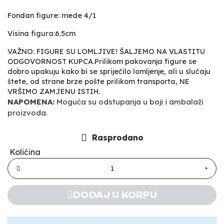
Fondan figure: mede 4/1
Visina figura:6.5cm
VAŽNO: FIGURE SU LOMLJIVE! ŠALJEMO NA VLASTITU
ODGOVORNOST KUPCA.Prilikom pakovanja figure se
dobro upakuju kako bi se spriječilo lomljenje, ali u slučaju
štete, od strane brze pošte prilikom transporta, NE
VRŠIMO ZAMJENU ISTIH.
NAPOMENA:
Moguća su odstupanja u boji i ambalaži
proizvoda.
Rasprodano
Količina
DODAJ U KORPU