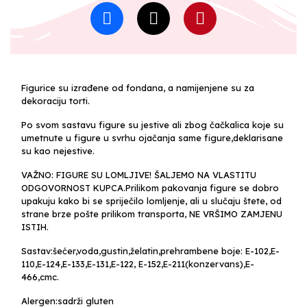
Figurice su izrađene od fondana, a namijenjene su za
dekoraciju torti.
Po svom sastavu figure su jestive ali zbog čačkalica koje su
umetnute u figure u svrhu ojačanja same figure,deklarisane
su kao nejestive.
VAŽNO: FIGURE SU LOMLJIVE! ŠALJEMO NA VLASTITU
ODGOVORNOST KUPCA.Prilikom pakovanja figure se dobro
upakuju kako bi se spriječilo lomljenje, ali u slučaju štete, od
strane brze pošte prilikom transporta, NE VRŠIMO ZAMJENU
ISTIH.
Sastav:šećer,voda,gustin,želatin,prehrambene boje: E-102,E-
110,E-124,E-133,E-131,E-122, E-152,E-211(konzervans),E-
466,cmc.
Alergen:sadrži gluten