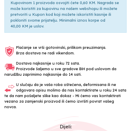
Kupovinom 1 proizvoda osvojiti ćete 0,60 KM. Nagrada se
može koristiti za kupovinu na našem webshopu ili možete
pretvoriti u Kupon kod koji možete iskoristiti kasnije ili
pokloniti svome prijatelju. Minimalni iznos korpe od
40,00 KM je uslov.
Plaćanje se vrši gotovinski, prilikom preuzimanja.
Brza dostava ne radi vikendom.
Dostava najkasnije u roku 72 sata.
Proizvode šaljemo u sve gradove BiH pod uslovom da
narudžbu zaprimimo najkasnije do 14 sati.
U slučaju da je vaša roba oštećena, deformisana ili ne
odgovara opisu molimo da nas kontaktirate u roku 24 sata
te da nam pošaljete slike kao dokaz - Mi ćemo vas kontaktirati
vezano za zamjenski proizvod ili ćemo izvršiti povrat vašeg
novca.
Dijeli: