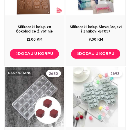
Silikonski kalup za
Silikonski kalup Slova,Brojevi
Čokoladice Životinje
i Znakovi-BT057
12,00 KM
9,00 KM
DODAJ U KORPU
DODAJ U KORPU
RASPRODANO
2680
2692