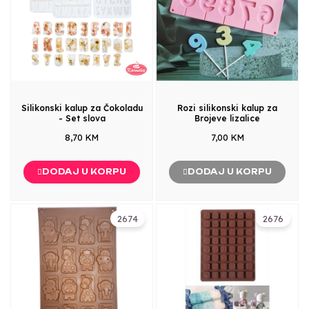
Silikonski kalup za Čokoladu
Rozi silikonski kalup za
- Set slova
Brojeve lizalice
8,70 KM
7,00 KM
DODAJ U KORPU
DODAJ U KORPU
2674
2676