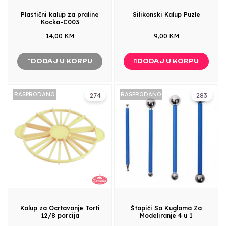
Plastični kalup za praline
Silikonski Kalup Puzle
Kocka-C003
14,00 KM
9,00 KM
DODAJ U KORPU
DODAJ U KORPU
RASPRODANO
RASPRODANO
274
283
Kalup za Ocrtavanje Torti
Štapići Sa Kuglama Za
12/8 porcija
Modeliranje 4 u 1