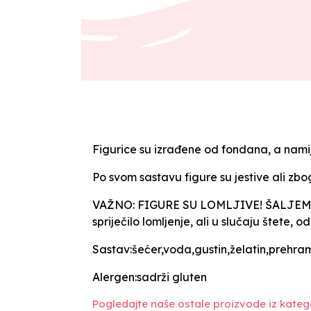
Figurice su izrađene od fondana, a namij
Po svom sastavu figure su jestive ali zb
VAŽNO: FIGURE SU LOMLJIVE! ŠALJEMO 
spriječilo lomljenje, ali u slučaju štet
Sastav:šećer,voda,gustin,želatin,prehra
Alergen:sadrži gluten
Pogledajte naše ostale proizvode iz katego