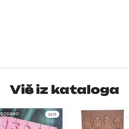
Više iz kataloga
PRODANO
2673