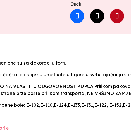
Dijeli:
enjene su za dekoraciju torti.
og čačkalica koje su umetnute u figure u svrhu ojačanja sa
NA VLASTITU ODGOVORNOST KUPCA.Prilikom pakovanja f
e, od strane brze pošte prilikom transporta, NE VRŠIMO ZAM
mbene boje: E-102,E-110,E-124,E-133,E-131,E-122, E-152,E-
rije