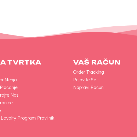
A TVRTKA
VAŠ RAČUN
a
Order Tracking
orištenja
Prijavite Se
 Plaćanje
Napravi Račun
rajte Nas
ranice
e
 Loyalty Program Pravilnik