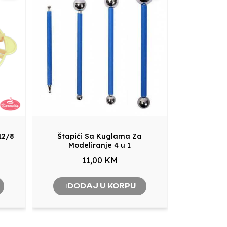
12/8
Štapići Sa Kuglama Za
Modeliranje 4 u 1
11,00 KM
DODAJ U KORPU