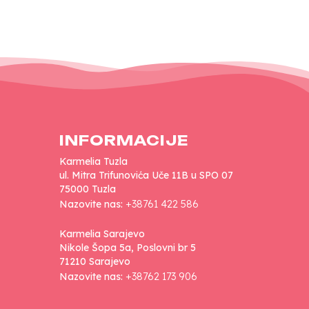
INFORMACIJE
Karmelia Tuzla
ul. Mitra Trifunovića Uče 11B u SPO 07
75000 Tuzla
Nazovite nas:
+38761 422 586
Karmelia Sarajevo
Nikole Šopa 5a, Poslovni br 5
71210 Sarajevo
Nazovite nas:
+38762 173 906