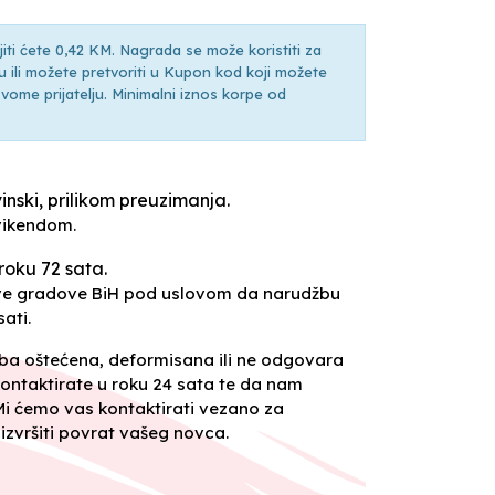
ti ćete 0,42 KM. Nagrada se može koristiti za
ili možete pretvoriti u Kupon kod koji možete
ti svome prijatelju. Minimalni iznos korpe od
inski, prilikom preuzimanja.
vikendom.
roku 72 sata.
sve gradove BiH pod uslovom da narudžbu
ati.
oba oštećena, deformisana ili ne odgovara
ontaktirate u roku 24 sata te da nam
 Mi ćemo vas kontaktirati vezano za
izvršiti povrat vašeg novca.