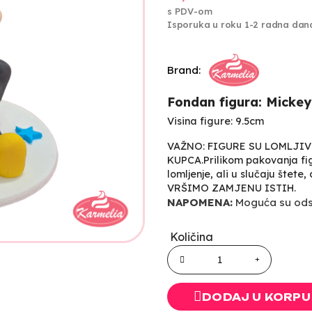
s PDV-om
Isporuka u roku 1-2 radna dan
Brand:
Fondan figura: Micke
Visina figure: 9.5cm
VAŽNO: FIGURE SU LOMLJI
KUPCA.Prilikom pakovanja fig
lomljenje, ali u slučaju štete
VRŠIMO ZAMJENU ISTIH.
NAPOMENA:
Moguća su odst
Količina
DODAJ U KORPU