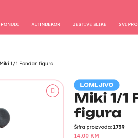
 PONUDI
ALTINDEKOR
JESTIVE SLIKE
SVI PR
Miki 1/1 Fondan figura
LOMLJIVO
Miki 1/1
figura
Šifra proizvoda:
1739
14,00 KM