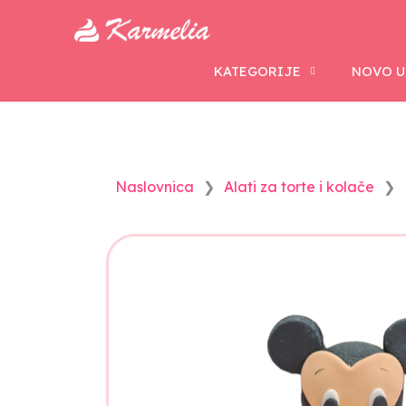
KATEGORIJE
NOVO U
Naslovnica
Alati za torte i kolače