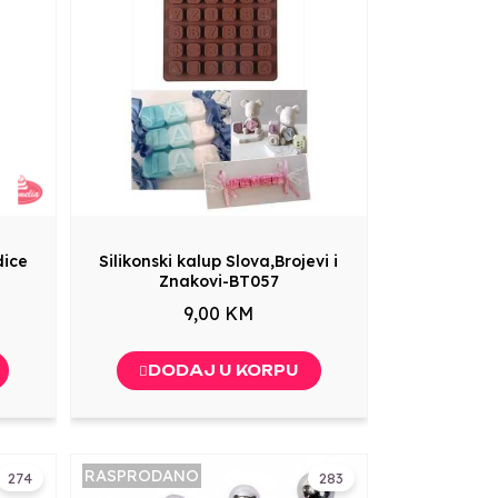
dice
Silikonski kalup Slova,Brojevi i
Znakovi-BT057
9,00 KM
DODAJ U KORPU
RASPRODANO
274
283