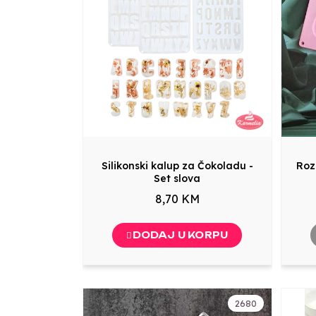
Silikonski kalup za Čokoladu -
Roz
Set slova
8,70 KM
DODAJ U KORPU
2680