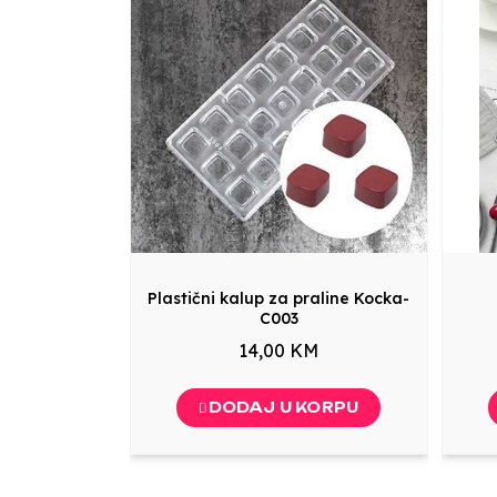
Plastični kalup za praline Kocka-
C003
14,00 KM
DODAJ U KORPU