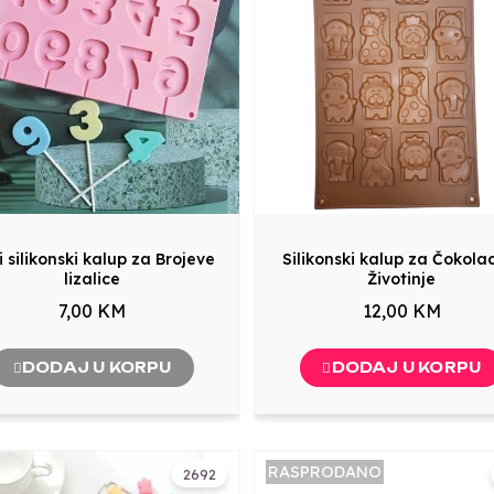
i silikonski kalup za Brojeve
Silikonski kalup za Čokola
lizalice
Životinje
7,00 KM
12,00 KM
DODAJ U KORPU
DODAJ U KORPU
RASPRODANO
2692