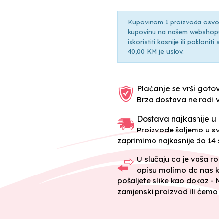
Kupovinom 1 proizvoda osvoji
kupovinu na našem webshopu 
iskoristiti kasnije ili pokloni
40,00 KM je uslov.
Plaćanje se vrši gotov
Brza dostava ne radi 
Dostava najkasnije u 
Proizvode šaljemo u 
zaprimimo najkasnije do 14 s
U slučaju da je vaša r
opisu molimo da nas k
pošaljete slike kao dokaz -
zamjenski proizvod ili ćemo 