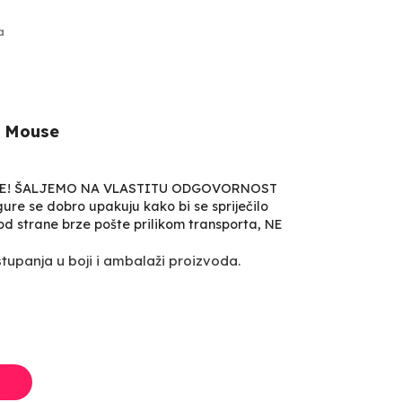
a
y Mouse
VE! ŠALJEMO NA VLASTITU ODGOVORNOST
ure se dobro upakuju kako bi se spriječilo
, od strane brze pošte prilikom transporta, NE
upanja u boji i ambalaži proizvoda.