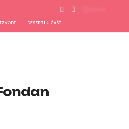
0,00 KM
OIZVODI
DESERTI U ČAŠI
 Fondan