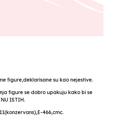
me figure,deklarisane su kao nejestive.
igure se dobro upakuju kako bi se
JENU ISTIH.
211(konzervans),E-466,cmc.