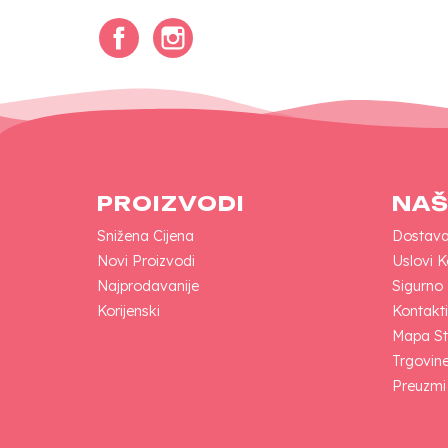
Facebook
Instagram
PROIZVODI
NAŠ
Snižena Cijena
Dostav
Novi Proizvodi
Uslovi K
Najprodavanije
Sigurno
Korijenski
Kontakti
Mapa St
Trgovin
Preuzmi