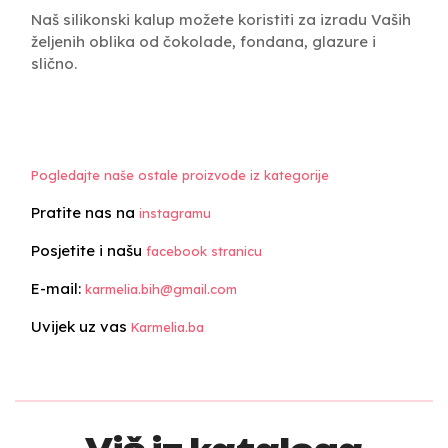
Naš silikonski kalup možete koristiti za izradu Vaših
željenih oblika od čokolade, fondana, glazure i
slično.
Pogledajte naše ostale proizvode iz kategorije
Pratite nas na
instagramu
Posjetite i našu
facebook stranicu
E-mail:
karmelia.bih@gmail.com
Uvijek uz vas
Karmelia.ba