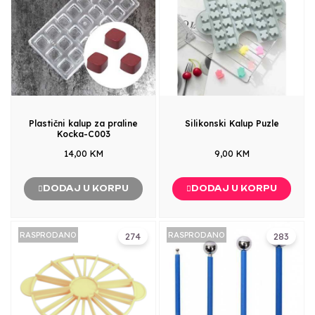
Plastični kalup za praline
Silikonski Kalup Puzle
Kocka-C003
14,00 KM
9,00 KM
DODAJ U KORPU
DODAJ U KORPU
RASPRODANO
RASPRODANO
274
283