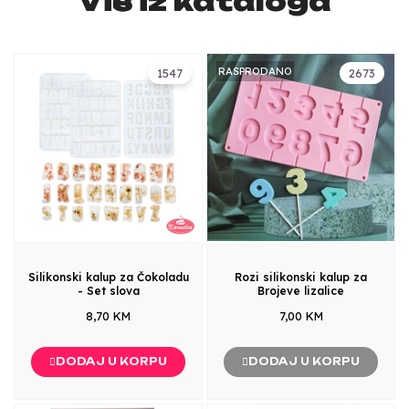
Više iz kataloga
RASPRODANO
1547
2673
Silikonski kalup za Čokoladu
Rozi silikonski kalup za
- Set slova
Brojeve lizalice
8,70 KM
7,00 KM
DODAJ U KORPU
DODAJ U KORPU