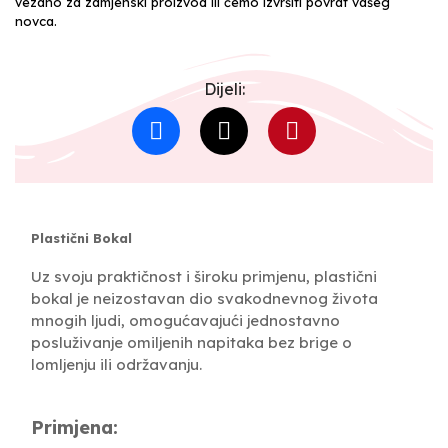
vezano za zamjenski proizvod ili ćemo izvršiti povrat vašeg
novca.
Dijeli:
Plastični Bokal
Uz svoju praktičnost i široku primjenu, plastični
bokal je neizostavan dio svakodnevnog života
mnogih ljudi, omogućavajući jednostavno
posluživanje omiljenih napitaka bez brige o
lomljenju ili održavanju.
Primjena: