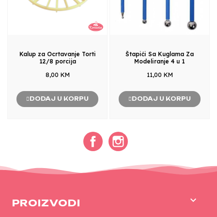
Kalup za Ocrtavanje Torti
Štapići Sa Kuglama Za
12/8 porcija
Modeliranje 4 u 1
8,00 KM
11,00 KM
DODAJ U KORPU
DODAJ U KORPU
Facebook
Instagram

PROIZVODI