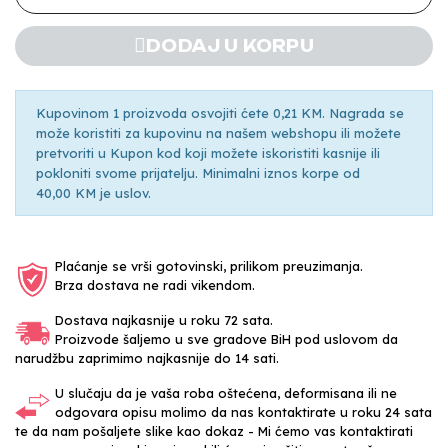
DODAJ U KORPU
Kupovinom 1 proizvoda osvojiti ćete 0,21 KM. Nagrada se
može koristiti za kupovinu na našem webshopu ili možete
pretvoriti u Kupon kod koji možete iskoristiti kasnije ili
pokloniti svome prijatelju. Minimalni iznos korpe od
40,00 KM je uslov.
Plaćanje se vrši gotovinski, prilikom preuzimanja.
Brza dostava ne radi vikendom.
Dostava najkasnije u roku 72 sata.
Proizvode šaljemo u sve gradove BiH pod uslovom da
narudžbu zaprimimo najkasnije do 14 sati.
U slučaju da je vaša roba oštećena, deformisana ili ne
odgovara opisu molimo da nas kontaktirate u roku 24 sata
te da nam pošaljete slike kao dokaz - Mi ćemo vas kontaktirati