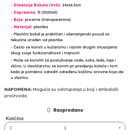
-
Dimenzije Bokala (V+D):
24x16.5cm
-
Zapremina:
3l (3000ml)
-
Boja:
prozirna (transparentna)
-
Materijal:
plastika
-
Plastični bokal je praktičan i višenamjenski posud za
tekućine izrađen od plastike
-
Često se koristi u kućanstvu i raznim drugim situacijama
zbog svoje funkcionalnosti i trajnosti
-
Može se koristiti za posluživanje vode, soka, leda, čaja i
slično. U slastičarstvu se koristi pri pravljenju kolača i torti
kada je potrebno odrediti određenu količinu sirovine koja ide
u slasticu
NAPOMENA:
Moguća su odstupanja u boji i ambalaži
proizvoda.
Rasprodano
Količina