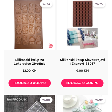
2674
2676
Silikonski kalup za
Silikonski kalup Slova,Brojevi
Čokoladice Životinje
i Znakovi-BT057
12,00 KM
9,00 KM
DODAJ U KORPU
DODAJ U KORPU
RASPRODANO
2680
2692