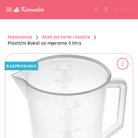
0,00 KM
Naslovnica
Alati za torte i kolače
Plastični Bokal sa mjerama 3 litra
RASPRODANO