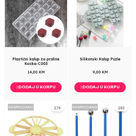
Plastični kalup za praline
Silikonski Kalup Puzle
Kocka-C003
14,00 KM
9,00 KM
DODAJ U KORPU
DODAJ U KORPU
RASPRODANO
RASPRODANO
274
283