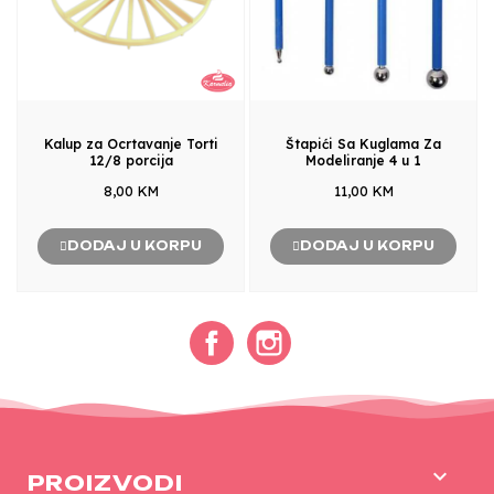
Kalup za Ocrtavanje Torti
Štapići Sa Kuglama Za
12/8 porcija
Modeliranje 4 u 1
8,00 KM
11,00 KM
DODAJ U KORPU
DODAJ U KORPU
Facebook
Instagram

PROIZVODI