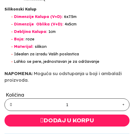
Silikonski Kalup
-
Dimenzije Kalupa (V+D):
6x7.5m
-
Dimenzije Oblika (V+D):
4x5cm
-
Debljina Kalupa:
1cm
-
Boja:
roze
-
Materijal:
silikon
-
Idealan za izradu Vaših poslastica
-
Lahko se pere, jednostavan je za održavanje
NAPOMENA:
Moguća su odstupanja u boji i ambalaži
proizvoda.
Količina
DODAJ U KORPU