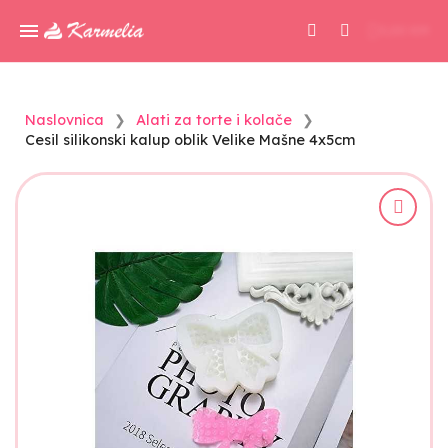
0,00 KM
Naslovnica
Alati za torte i kolače
Cesil silikonski kalup oblik Velike Mašne 4x5cm