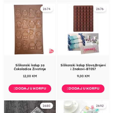
2674
2676
Silikonski kalup za
Silikonski kalup Slova,Brojevi
Čokoladice Životinje
i Znakovi-BT057
12,00 KM
9,00 KM
DODAJ U KORPU
DODAJ U KORPU
2680
2692