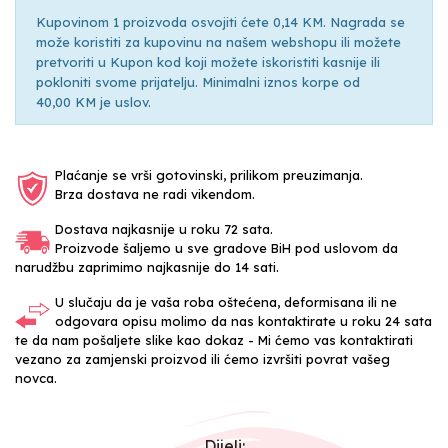
Kupovinom 1 proizvoda osvojiti ćete 0,14 KM. Nagrada se
može koristiti za kupovinu na našem webshopu ili možete
pretvoriti u Kupon kod koji možete iskoristiti kasnije ili
pokloniti svome prijatelju. Minimalni iznos korpe od
40,00 KM je uslov.
Plaćanje se vrši gotovinski, prilikom preuzimanja.
Brza dostava ne radi vikendom.
Dostava najkasnije u roku 72 sata.
Proizvode šaljemo u sve gradove BiH pod uslovom da
narudžbu zaprimimo najkasnije do 14 sati.
U slučaju da je vaša roba oštećena, deformisana ili ne
odgovara opisu molimo da nas kontaktirate u roku 24 sata
te da nam pošaljete slike kao dokaz - Mi ćemo vas kontaktirati
vezano za zamjenski proizvod ili ćemo izvršiti povrat vašeg
novca.
Dijeli: