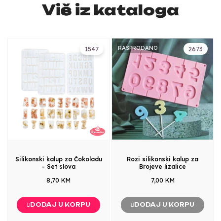
Više iz kataloga
RASPRODANO
1547
2673
Silikonski kalup za Čokoladu
Rozi silikonski kalup za
- Set slova
Brojeve lizalice
8,70 KM
7,00 KM
DODAJ U KORPU
DODAJ U KORPU