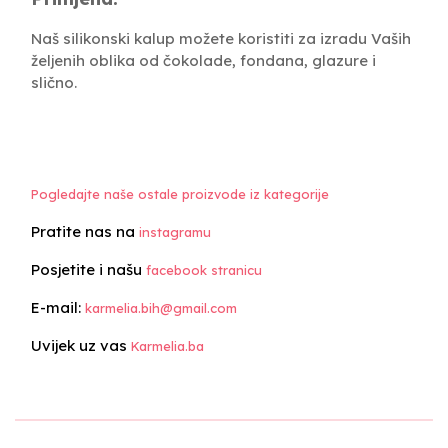
Naš silikonski kalup možete koristiti za izradu Vaših
željenih oblika od čokolade, fondana, glazure i
slično.
Pogledajte naše ostale proizvode iz kategorije
Pratite nas na
instagramu
Posjetite i našu
facebook stranicu
E-mail:
karmelia.bih@gmail.com
Uvijek uz vas
Karmelia.ba