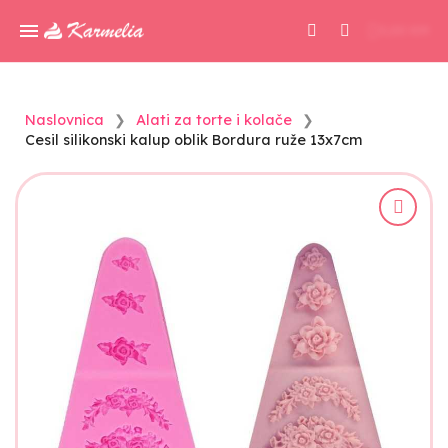
0,00 KM
Naslovnica
Alati za torte i kolače
Cesil silikonski kalup oblik Bordura ruže 13x7cm