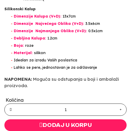
Silikonski Kalup
-
Dimenzije Kalupa (V+D):
13x7cm
-
Dimenzije Najvećega Oblika (V+D):
3.5x6cm
-
Dimenzije Najmanjega Oblika (V+D):
0.5x1cm
-
Debljina Kalupa:
1.2cm
-
Boja:
roze
-
Materijal:
silikon
-
Idealan za izradu Vaših poslastica
-
Lahko se pere, jednostavan je za održavanje
NAPOMENA:
Moguća su odstupanja u boji i ambalaži
proizvoda.
Količina
DODAJ U KORPU