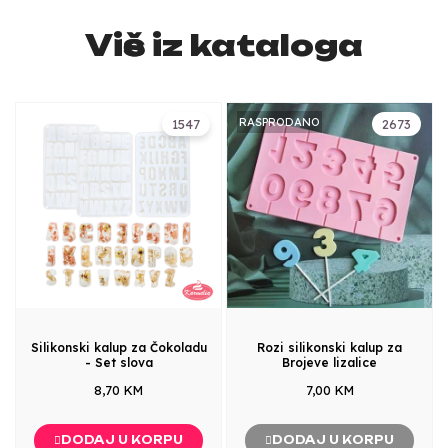
Više iz kataloga
RASPRODANO
1547
2673
Silikonski kalup za Čokoladu
Rozi silikonski kalup za
- Set slova
Brojeve lizalice
8,70 KM
7,00 KM
DODAJ U KORPU
DODAJ U KORPU