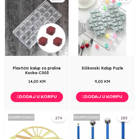
Plastični kalup za praline
Silikonski Kalup Puzle
Kocka-C003
14,00 KM
9,00 KM
DODAJ U KORPU
DODAJ U KORPU
RASPRODANO
RASPRODANO
274
283