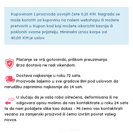
Kupovinom 1 proizvoda osvojiti ćete 0,15 KM. Nagrada se
može koristiti za kupovinu na našem webshopu ili možete
pretvoriti u Kupon kod koji možete iskoristiti kasnije ili
pokloniti svome prijatelju. Minimalni iznos korpe od
40,00 KM je uslov.
Plaćanje se vrši gotovinski, prilikom preuzimanja.
Brza dostava ne radi vikendom.
Dostava najkasnije u roku 72 sata.
Proizvode šaljemo u sve gradove BiH pod uslovom da
narudžbu zaprimimo najkasnije do 14 sati.
U slučaju da je vaša roba oštećena, deformisana ili ne
odgovara opisu molimo da nas kontaktirate u roku 24 sata
te da nam pošaljete slike kao dokaz - Mi ćemo vas kontaktirati
vezano za zamjenski proizvod ili ćemo izvršiti povrat vašeg
novca.