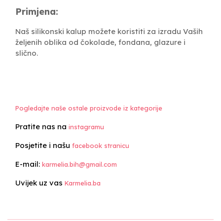
Primjena:
Naš silikonski kalup možete koristiti za izradu Vaših
željenih oblika od čokolade, fondana, glazure i
slično.
Pogledajte naše ostale proizvode iz kategorije
Pratite nas na
instagramu
Posjetite i našu
facebook stranicu
E-mail:
karmelia.bih@gmail.com
Uvijek uz vas
Karmelia.ba