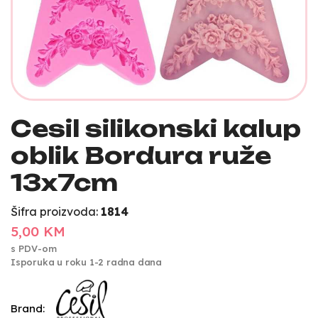
Cesil silikonski kalup
oblik Bordura ruže
13x7cm
Šifra proizvoda:
1814
5,00 KM
s PDV-om
Isporuka u roku 1-2 radna dana
Brand: