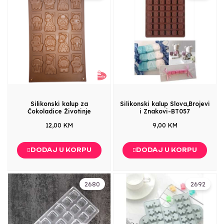
Silikonski kalup za
Silikonski kalup Slova,Brojevi
Čokoladice Životinje
i Znakovi-BT057
12,00 KM
9,00 KM
DODAJ U KORPU
DODAJ U KORPU
2680
2692