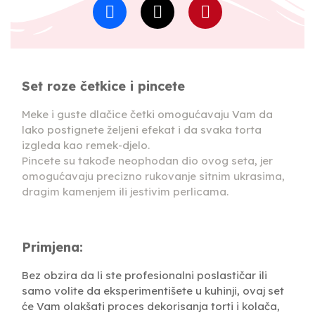
Set roze četkice i pincete
Meke i guste dlačice četki omogućavaju Vam da
lako postignete željeni efekat i da svaka torta
izgleda kao remek-djelo.
Pincete su takođe neophodan dio ovog seta, jer
omogućavaju precizno rukovanje sitnim ukrasima,
dragim kamenjem ili jestivim perlicama.
Primjena:
Bez obzira da li ste profesionalni poslastičar ili
samo volite da eksperimentišete u kuhinji, ovaj set
će Vam olakšati proces dekorisanja torti i kolača,