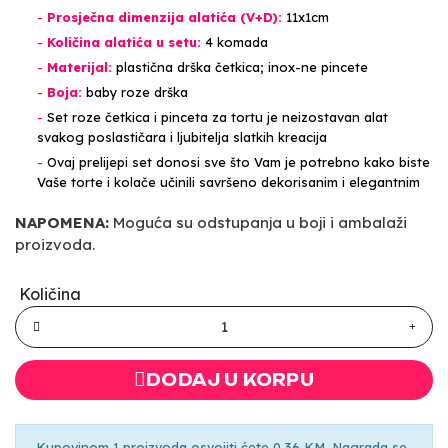
-
Prosječna dimenzija alatića (V+D):
11x1cm
-
Količina alatića u setu:
4 komada
-
Materijal:
plastična drška četkica; inox-ne pincete
-
Boja:
baby roze drška
-
Set roze četkica i pinceta za tortu je neizostavan alat
svakog poslastičara i ljubitelja slatkih kreacija
-
Ovaj prelijepi set donosi sve što Vam je potrebno kako biste
Vaše torte i kolače učinili savršeno dekorisanim i elegantnim
NAPOMENA:
Moguća su odstupanja u boji i ambalaži
proizvoda.
Količina
DODAJ U KORPU
Kupovinom 1 proizvoda osvojiti ćete 0,36 KM. Nagrada se