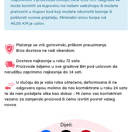
može koristiti za kupovinu na našem webshopu ili možete
pretvoriti u Kupon kod koji možete iskoristiti kasnije ili
pokloniti svome prijatelju. Minimalni iznos korpe od
40,00 KM je uslov.
Plaćanje se vrši gotovinski, prilikom preuzimanja.
Brza dostava ne radi vikendom.
Dostava najkasnije u roku 72 sata.
Proizvode šaljemo u sve gradove BiH pod uslovom da
narudžbu zaprimimo najkasnije do 14 sati.
U slučaju da je vaša roba oštećena, deformisana ili ne
odgovara opisu molimo da nas kontaktirate u roku 24 sata
te da nam pošaljete slike kao dokaz - Mi ćemo vas kontaktirati
vezano za zamjenski proizvod ili ćemo izvršiti povrat vašeg
novca.
Dijeli: