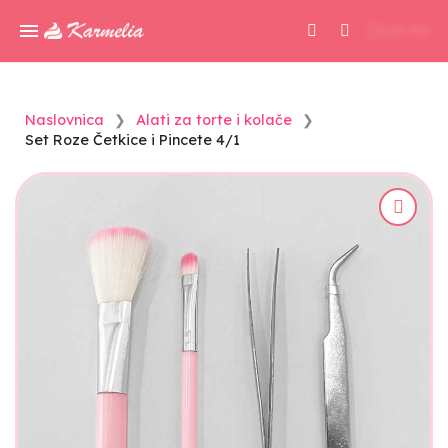
0,00 KM
Naslovnica
Alati za torte i kolače
Set Roze Četkice i Pincete 4/1