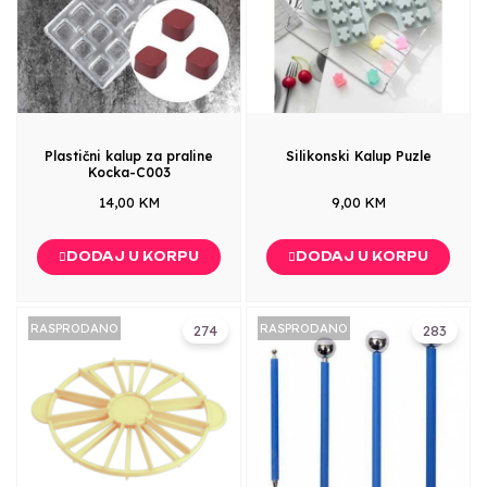
Plastični kalup za praline
Silikonski Kalup Puzle
Kocka-C003
14,00 KM
9,00 KM
DODAJ U KORPU
DODAJ U KORPU
RASPRODANO
RASPRODANO
274
283