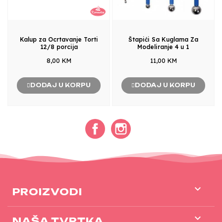
Kalup za Ocrtavanje Torti
Štapići Sa Kuglama Za
12/8 porcija
Modeliranje 4 u 1
8,00 KM
11,00 KM
DODAJ U KORPU
DODAJ U KORPU
Facebook
Instagram

PROIZVODI

NAŠA TVRTKA