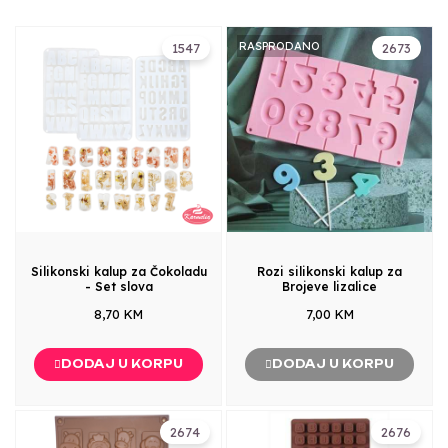
RASPRODANO
1547
2673
Silikonski kalup za Čokoladu
Rozi silikonski kalup za
- Set slova
Brojeve lizalice
8,70 KM
7,00 KM
DODAJ U KORPU
DODAJ U KORPU
2674
2676