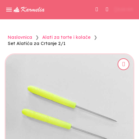
0,00 KM
Naslovnica
Alati za torte i kolače
Set Alatića za Crtanje 2/1