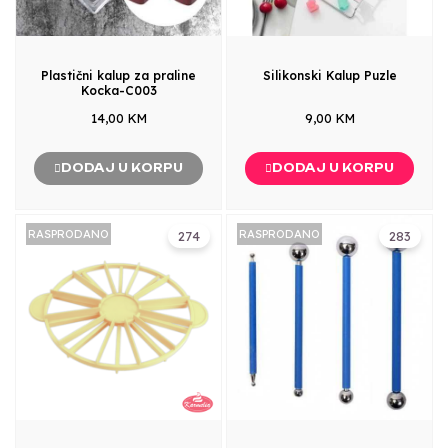
Plastični kalup za praline
Silikonski Kalup Puzle
Kocka-C003
14,00 KM
9,00 KM
DODAJ U KORPU
DODAJ U KORPU
RASPRODANO
RASPRODANO
274
283