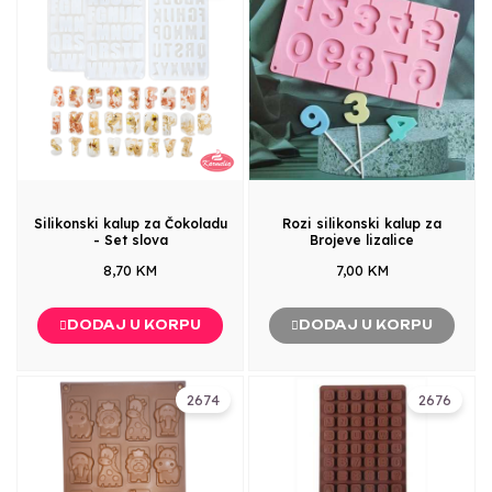
Silikonski kalup za Čokoladu
Rozi silikonski kalup za
- Set slova
Brojeve lizalice
8,70 KM
7,00 KM
DODAJ U KORPU
DODAJ U KORPU
2674
2676