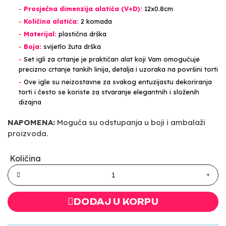
-
Prosječna dimenzija alatića (V+D):
12x0.8cm
-
Količina alatića:
2 komada
-
Materijal:
plastična drška
-
Boja:
svijetlo žuta drška
-
Set igli za crtanje je praktičan alat koji Vam omogućuje
precizno crtanje tankih linija, detalja i uzoraka na površini torti
-
Ove igle su neizostavne za svakog entuzijastu dekoriranja
torti i često se koriste za stvaranje elegantnih i složenih
dizajna
NAPOMENA:
Moguća su odstupanja u boji i ambalaži
proizvoda.
Količina
DODAJ U KORPU