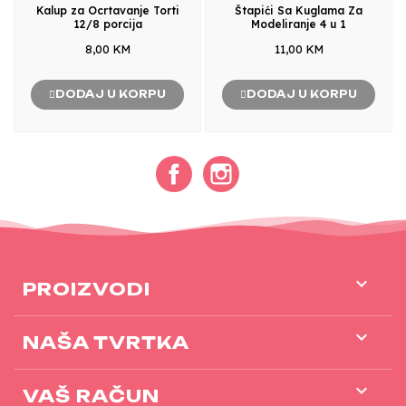
Kalup za Ocrtavanje Torti
Štapići Sa Kuglama Za
12/8 porcija
Modeliranje 4 u 1
8,00 KM
11,00 KM
DODAJ U KORPU
DODAJ U KORPU
Facebook
Instagram

PROIZVODI

NAŠA TVRTKA

VAŠ RAČUN