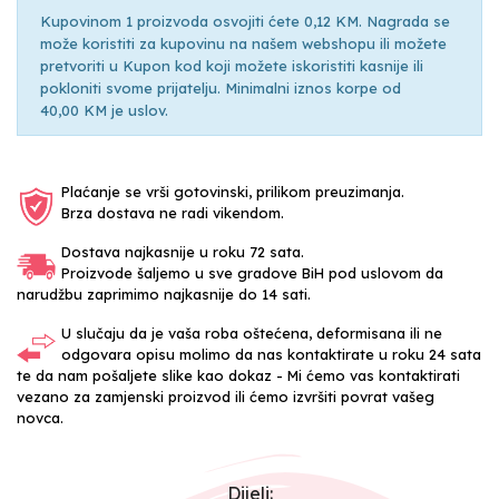
Kupovinom 1 proizvoda osvojiti ćete 0,12 KM. Nagrada se
može koristiti za kupovinu na našem webshopu ili možete
pretvoriti u Kupon kod koji možete iskoristiti kasnije ili
pokloniti svome prijatelju. Minimalni iznos korpe od
40,00 KM je uslov.
Plaćanje se vrši gotovinski, prilikom preuzimanja.
Brza dostava ne radi vikendom.
Dostava najkasnije u roku 72 sata.
Proizvode šaljemo u sve gradove BiH pod uslovom da
narudžbu zaprimimo najkasnije do 14 sati.
U slučaju da je vaša roba oštećena, deformisana ili ne
odgovara opisu molimo da nas kontaktirate u roku 24 sata
te da nam pošaljete slike kao dokaz - Mi ćemo vas kontaktirati
vezano za zamjenski proizvod ili ćemo izvršiti povrat vašeg
novca.
Dijeli: