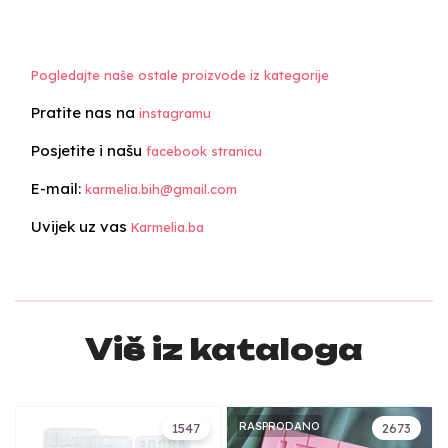
Pogledajte naše ostale proizvode iz kategorije
Pratite nas na
instagramu
Posjetite i našu
facebook stranicu
E-mail:
karmelia.bih@gmail.com
Uvijek uz vas
Karmelia.ba
Više iz kataloga
RASPRODANO
1547
2673