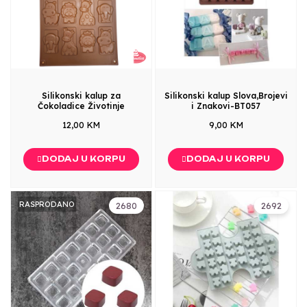
Silikonski kalup za
Silikonski kalup Slova,Brojevi
Čokoladice Životinje
i Znakovi-BT057
12,00 KM
9,00 KM
DODAJ U KORPU
DODAJ U KORPU
RASPRODANO
2680
2692