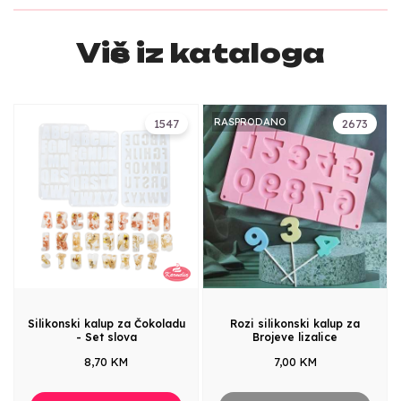
Više iz kataloga
RASPRODANO
1547
2673
Silikonski kalup za Čokoladu
Rozi silikonski kalup za
- Set slova
Brojeve lizalice
8,70 KM
7,00 KM