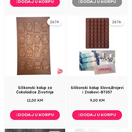
DODAJ U KORPU
DODAJ U KORPU
2674
2676
Silikonski kalup za
Silikonski kalup Slova,Brojevi
Čokoladice Životinje
i Znakovi-BT057
12,00 KM
9,00 KM
DODAJ U KORPU
DODAJ U KORPU