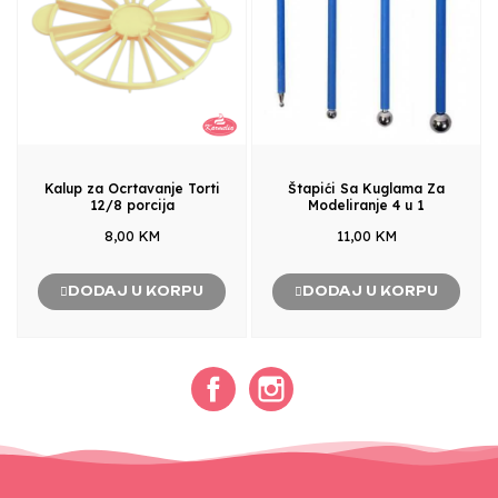
Kalup za Ocrtavanje Torti
Štapići Sa Kuglama Za
12/8 porcija
Modeliranje 4 u 1
8,00 KM
11,00 KM
DODAJ U KORPU
DODAJ U KORPU
Facebook
Instagram