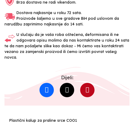
Brza dostava ne radi vikendom.
Dostava najkasnije u roku 72 sata.
Proizvode šaljemo u sve gradove BiH pod uslovom da
narudžbu zaprimimo najkasnije do 14 sati.
U slučaju da je vaša roba oštećena, deformisana ili ne
odgovara opisu molimo da nas kontaktirate u roku 24 sata
te da nam pošaljete slike kao dokaz - Mi ćemo vas kontaktirati
vezano za zamjenski proizvod ili ćemo izvršiti povrat vašeg
novca.
Dijeli:
Plastični kalup za praline srce COO1