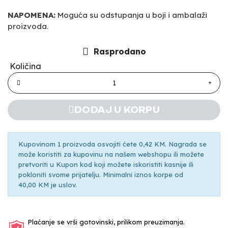
NAPOMENA:
Moguća su odstupanja u boji i ambalaži
proizvoda.
Rasprodano
Količina
DODAJ U KORPU
Kupovinom 1 proizvoda osvojiti ćete 0,42 KM. Nagrada se
može koristiti za kupovinu na našem webshopu ili možete
pretvoriti u Kupon kod koji možete iskoristiti kasnije ili
pokloniti svome prijatelju. Minimalni iznos korpe od
40,00 KM je uslov.
Plaćanje se vrši gotovinski, prilikom preuzimanja.