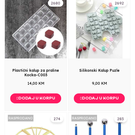
2680
2692
Plastični kalup za praline
Silikonski Kalup Puzle
Kocka-C003
14,00 KM
9,00 KM
DODAJ U KORPU
DODAJ U KORPU
RASPRODANO
RASPRODANO
274
283