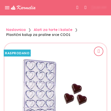
0,00 KM
Naslovnica
Alati za torte i kolače
Plastični kalup za praline srce COO1
RASPRODANO