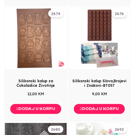
2674
2676
Silikonski kalup za
Silikonski kalup Slova,Brojevi
Čokoladice Životinje
i Znakovi-BT057
12,00 KM
9,00 KM
DODAJ U KORPU
DODAJ U KORPU
2680
2692