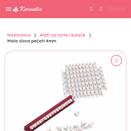
0,00 KM
Naslovnica
Alati za torte i kolače
Mala slova pečati 4mm