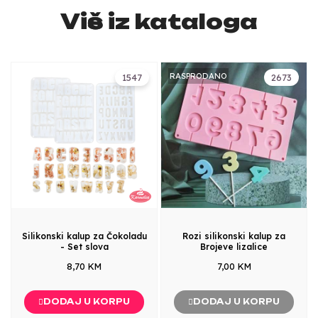
Više iz kataloga
RASPRODANO
1547
2673
Silikonski kalup za Čokoladu
Rozi silikonski kalup za
- Set slova
Brojeve lizalice
8,70 KM
7,00 KM
DODAJ U KORPU
DODAJ U KORPU