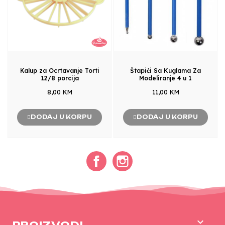
Kalup za Ocrtavanje Torti
Štapići Sa Kuglama Za
12/8 porcija
Modeliranje 4 u 1
8,00 KM
11,00 KM
DODAJ U KORPU
DODAJ U KORPU
Facebook
Instagram

PROIZVODI