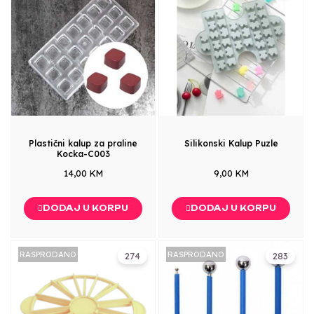
Plastični kalup za praline
Silikonski Kalup Puzle
Kocka-C003
14,00 KM
9,00 KM
DODAJ U KORPU
DODAJ U KORPU
RASPRODANO
RASPRODANO
274
283