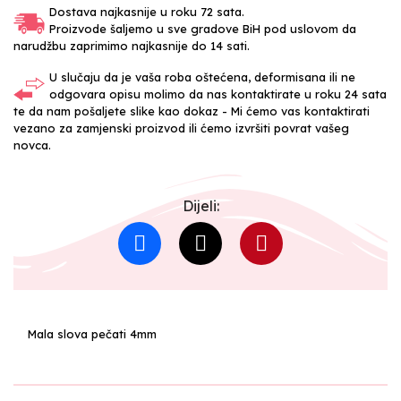
Dostava najkasnije u roku 72 sata.
Proizvode šaljemo u sve gradove BiH pod uslovom da
narudžbu zaprimimo najkasnije do 14 sati.
U slučaju da je vaša roba oštećena, deformisana ili ne
odgovara opisu molimo da nas kontaktirate u roku 24 sata
te da nam pošaljete slike kao dokaz - Mi ćemo vas kontaktirati
vezano za zamjenski proizvod ili ćemo izvršiti povrat vašeg
novca.
Dijeli:
Mala slova pečati 4mm