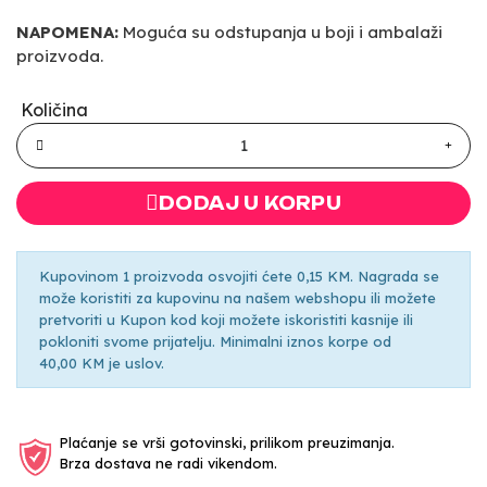
NAPOMENA:
Moguća su odstupanja u boji i ambalaži
proizvoda.
Količina
DODAJ U KORPU
Kupovinom 1 proizvoda osvojiti ćete 0,15 KM. Nagrada se
može koristiti za kupovinu na našem webshopu ili možete
pretvoriti u Kupon kod koji možete iskoristiti kasnije ili
pokloniti svome prijatelju. Minimalni iznos korpe od
40,00 KM je uslov.
Plaćanje se vrši gotovinski, prilikom preuzimanja.
Brza dostava ne radi vikendom.