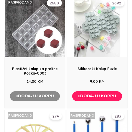
RASPRODANO
2680
2692
Plastični kalup za praline
Silikonski Kalup Puzle
Kocka-C003
14,00 KM
9,00 KM
DODAJ U KORPU
DODAJ U KORPU
RASPRODANO
RASPRODANO
274
283