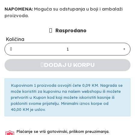
NAPOMENA:
Moguća su odstupanja u boji i ambalaži
proizvoda.
Rasprodano
Količina
DODAJ U KORPU
Kupovinom 1 proizvoda osvojiti ćete 0,09 KM. Nagrada se
može koristiti za kupovinu na našem webshopu ili možete
pretvoriti u Kupon kod koji možete iskoristiti kasnije ili
pokloniti svome prijatelju. Minimalni iznos korpe od
40,00 KM je uslov.
Plaćanje se vrši gotovinski, prilikom preuzimanja.