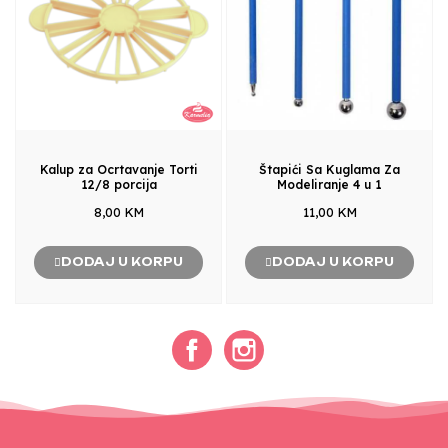
Kalup za Ocrtavanje Torti
Štapići Sa Kuglama Za
12/8 porcija
Modeliranje 4 u 1
8,00 KM
11,00 KM
DODAJ U KORPU
DODAJ U KORPU
Facebook
Instagram