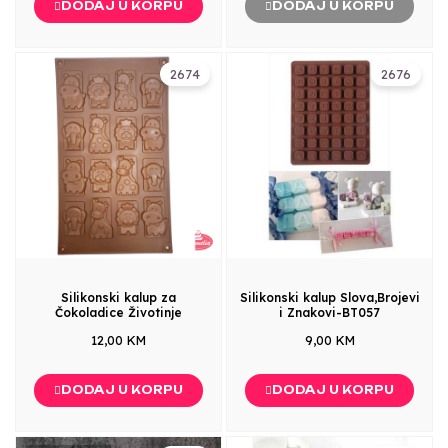
DODAJ U KORPU
DODAJ U KORPU
2674
2676
Silikonski kalup za
Silikonski kalup Slova,Brojevi
Čokoladice Životinje
i Znakovi-BT057
12,00 KM
9,00 KM
DODAJ U KORPU
DODAJ U KORPU