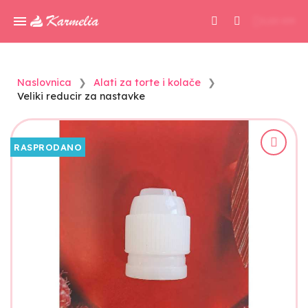
0,00 KM
Naslovnica
Alati za torte i kolače
Veliki reducir za nastavke
RASPRODANO