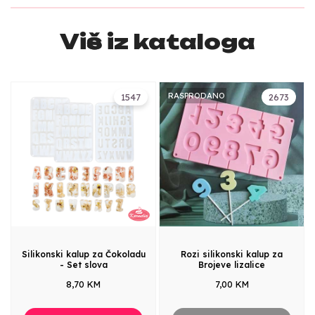
Više iz kataloga
RASPRODANO
1547
2673
Silikonski kalup za Čokoladu
Rozi silikonski kalup za
- Set slova
Brojeve lizalice
8,70 KM
7,00 KM