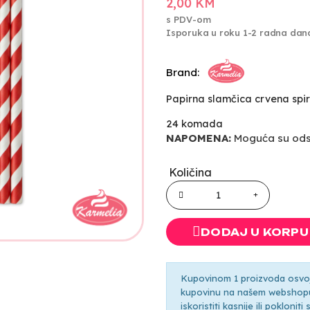
2,00 KM
s PDV-om
Isporuka u roku 1-2 radna dan
Brand:
Papirna slamčica crvena spi
24 komada
NAPOMENA:
Moguća su odst
Količina
DODAJ U KORPU
Kupovinom 1 proizvoda osvoji
kupovinu na našem webshopu 
iskoristiti kasnije ili pokloni