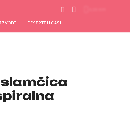
0,00 KM
OIZVODI
DESERTI U ČAŠI
 slamčica
spiralna