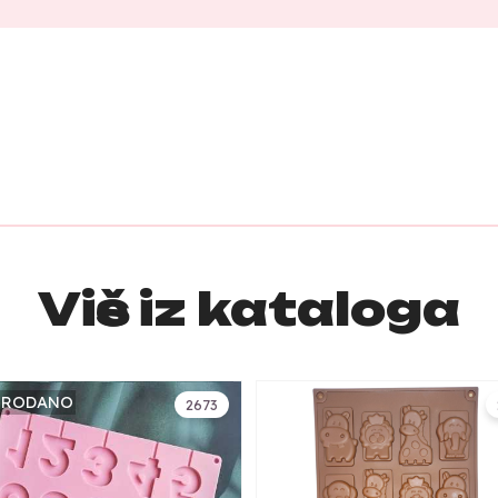
Više iz kataloga
PRODANO
2673