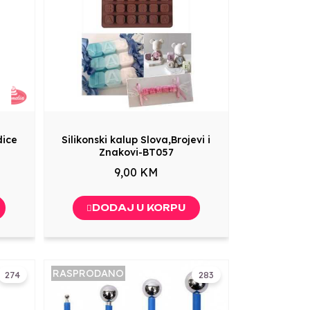
dice
Silikonski kalup Slova,Brojevi i
Znakovi-BT057
9,00 KM
DODAJ U KORPU
RASPRODANO
274
283