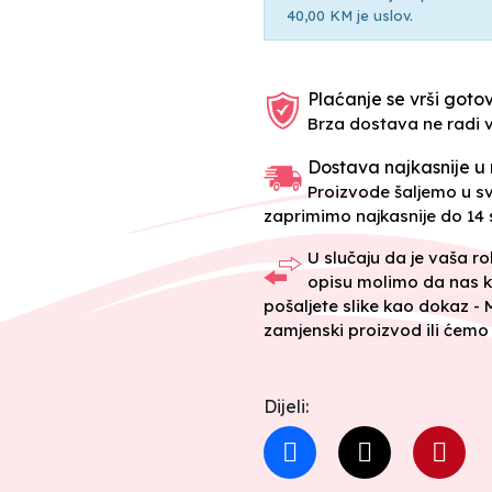
40,00 KM je uslov.
Plaćanje se vrši gotov
Brza dostava ne radi 
Dostava najkasnije u 
Proizvode šaljemo u 
zaprimimo najkasnije do 14 s
U slučaju da je vaša r
opisu molimo da nas k
pošaljete slike kao dokaz -
zamjenski proizvod ili ćemo 
Dijeli: