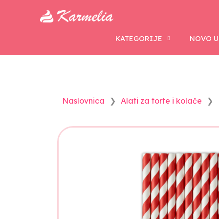
KATEGORIJE
NOVO U
Naslovnica
Alati za torte i kolače