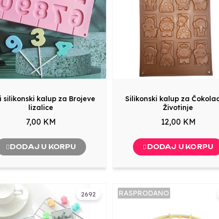
i silikonski kalup za Brojeve
Silikonski kalup za Čokola
lizalice
Životinje
7,00 KM
12,00 KM
DODAJ U KORPU
DODAJ U KORPU
RASPRODANO
2692