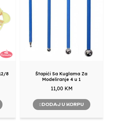
12/8
Štapići Sa Kuglama Za
Modeliranje 4 u 1
11,00 KM
DODAJ U KORPU