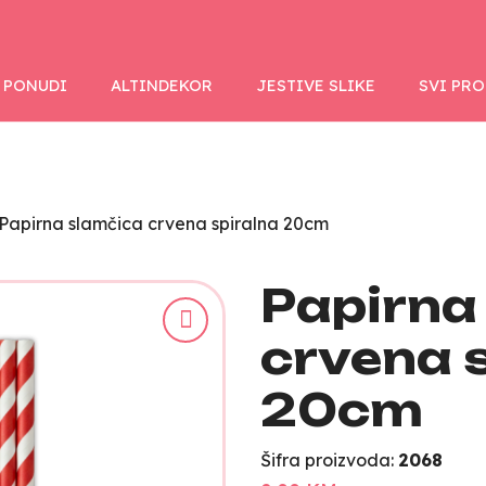
 PONUDI
ALTINDEKOR
JESTIVE SLIKE
SVI PR
Papirna slamčica crvena spiralna 20cm
Papirna
crvena 
20cm
Šifra proizvoda:
2068