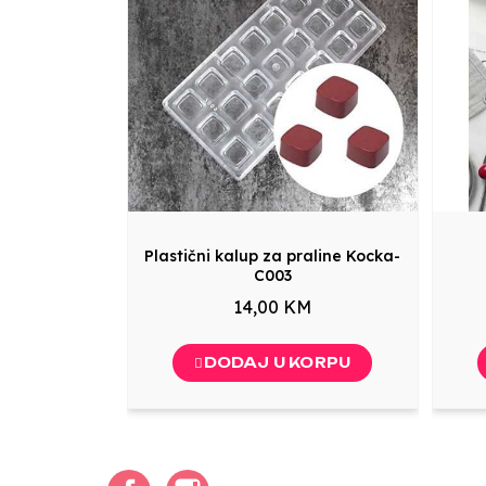
Plastični kalup za praline Kocka-
C003
14,00 KM
DODAJ U KORPU
Facebook
Instagram