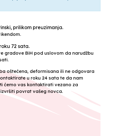
inski, prilikom preuzimanja.
vikendom.
roku 72 sata.
sve gradove BiH pod uslovom da narudžbu
ati.
oba oštećena, deformisana ili ne odgovara
ontaktirate u roku 24 sata te da nam
 Mi ćemo vas kontaktirati vezano za
izvršiti povrat vašeg novca.