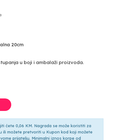
a
ralna 20cm
upanja u boji i ambalaži proizvoda.
ti ćete 0,06 KM. Nagrada se može koristiti za
ili možete pretvoriti u Kupon kod koji možete
ti svome prijatelju. Minimalni iznos korpe od