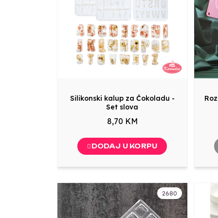
Silikonski kalup za Čokoladu -
Roz
Set slova
8,70 KM
DODAJ U KORPU
2680