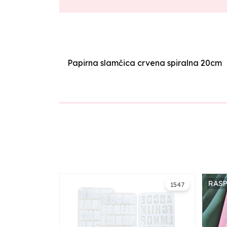
Papirna slamčica crvena spiralna 20cm
RAS
1547