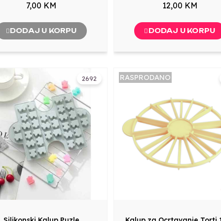
7,00 KM
12,00 KM
DODAJ U KORPU
DODAJ U KORPU
RASPRODANO
2692
Silikonski Kalup Puzle
Kalup za Ocrtavanje Torti 