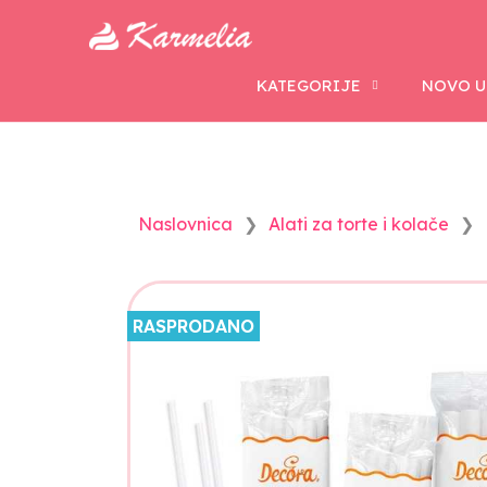
KATEGORIJE
NOVO U
Naslovnica
Alati za torte i kolače
RASPRODANO