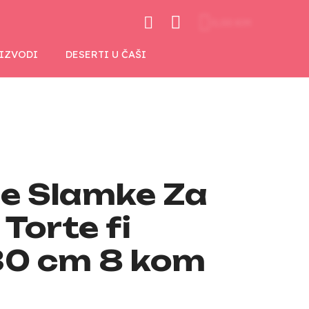
0,00 KM
OIZVODI
DESERTI U ČAŠI
ne Slamke Za
Torte fi
30 cm 8 kom