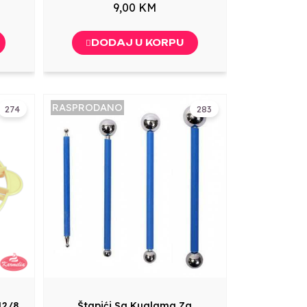
9,00 KM
DODAJ U KORPU
RASPRODANO
274
283
12/8
Štapići Sa Kuglama Za