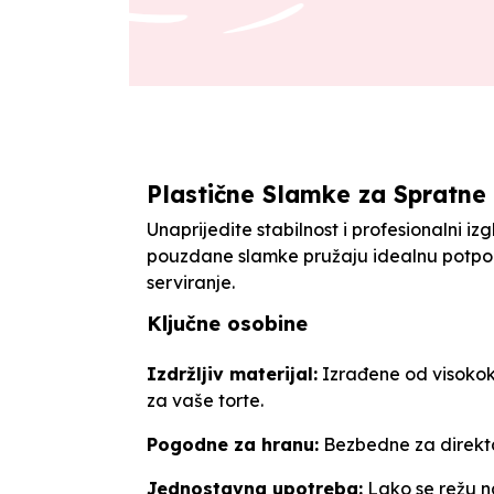
Plastične Slamke za Spratne 
Unaprijedite stabilnost i profesionalni i
pouzdane slamke pružaju idealnu potporu
serviranje.
Ključne osobine
Izdržljiv materijal:
Izrađene od visokokv
za vaše torte.
Pogodne za hranu:
Bezbedne za direktan
Jednostavna upotreba:
Lako se režu na