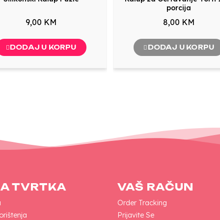
porcija
9,00 KM
8,00 KM
DODAJ U KORPU
DODAJ U KORPU
A TVRTKA
VAŠ RAČUN
a
Order Tracking
orištenja
Prijavite Se