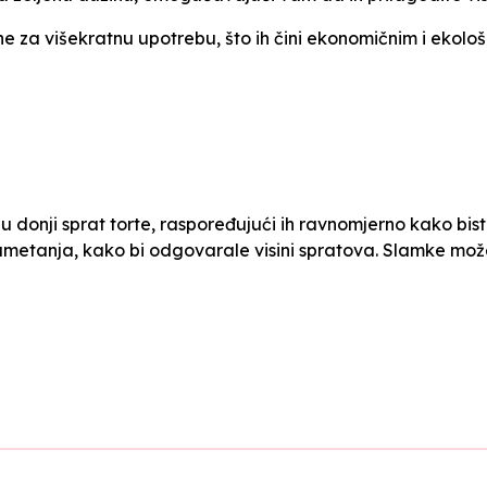
ne za višekratnu upotrebu, što ih čini ekonomičnim i ekološ
 donji sprat torte, raspoređujući ih ravnomjerno kako bist
umetanja, kako bi odgovarale visini spratova. Slamke može