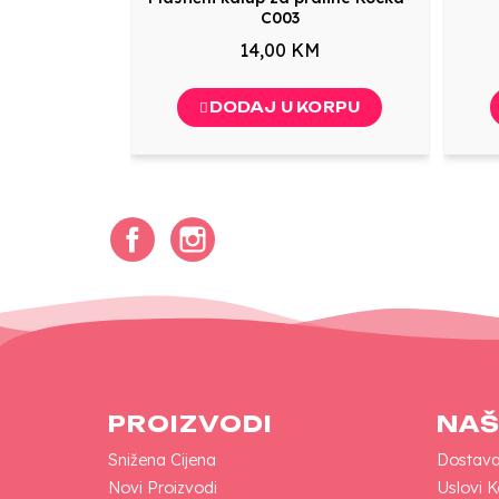
C003
14,00 KM
DODAJ U KORPU
Facebook
Instagram
PROIZVODI
NAŠ
Snižena Cijena
Dostav
Novi Proizvodi
Uslovi K