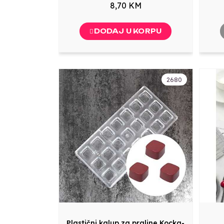
8,70 KM
DODAJ U KORPU
2680
Plastični kalup za praline Kocka-