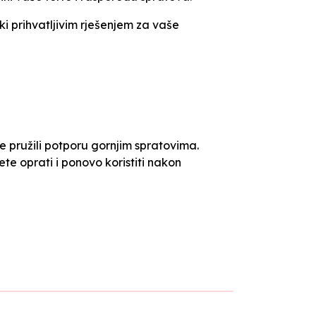
ki prihvatljivim rješenjem za vaše
e pružili potporu gornjim spratovima.
te oprati i ponovo koristiti nakon