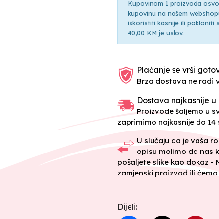
Kupovinom 1 proizvoda osvoji
kupovinu na našem webshopu 
iskoristiti kasnije ili pokloni
40,00 KM je uslov.
Plaćanje se vrši gotov
Brza dostava ne radi 
Dostava najkasnije u 
Proizvode šaljemo u 
zaprimimo najkasnije do 14 s
U slučaju da je vaša r
opisu molimo da nas k
pošaljete slike kao dokaz -
zamjenski proizvod ili ćemo 
Dijeli: