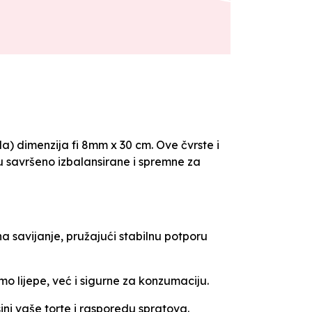
da) dimenzija fi 8mm x 30 cm. Ove čvrste i
u savršeno izbalansirane i spremne za
a savijanje, pružajući stabilnu potporu
o lijepe, već i sigurne za konzumaciju.
ni vaše torte i rasporedu spratova.