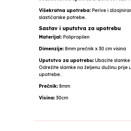
Višekratna upotreba:
Perive i dizajnira
slastičarske potrebe.
Sastav i uputstva za upotrebu
Materijal:
Polipropilen
Dimenzije:
8mm prečnik x 30 cm visina
Uputstvo za upotrebu:
Ubacite slamke u
Odrežite slamke na željenu dužinu prije 
upotrebe.
Prečnik:
8mm
Visina:
30cm