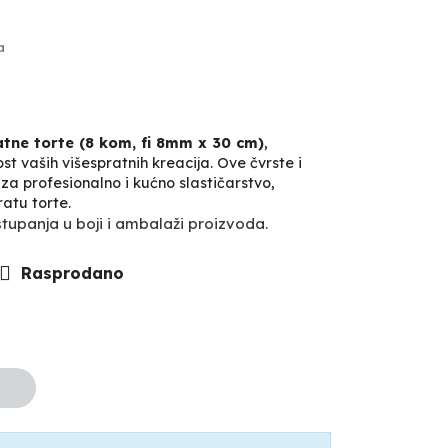
a
atne torte (8 kom, fi 8mm x 30 cm)
,
ost vaših višespratnih kreacija. Ove čvrste i
a profesionalno i kućno slastičarstvo,
atu torte.
upanja u boji i ambalaži proizvoda.
Rasprodano