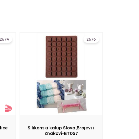
2674
2676
dice
Silikonski kalup Slova,Brojevi i
Znakovi-BT057