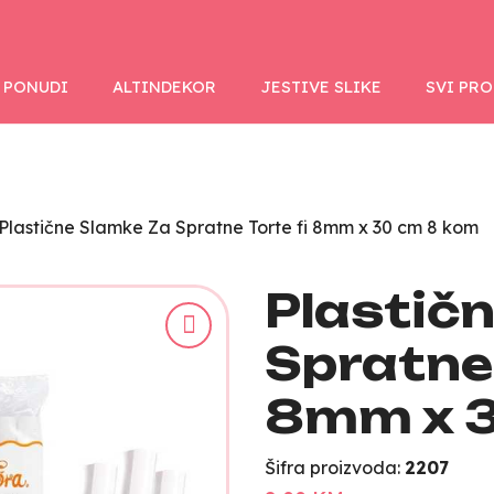
 PONUDI
ALTINDEKOR
JESTIVE SLIKE
SVI PR
Plastične Slamke Za Spratne Torte fi 8mm x 30 cm 8 kom
Plastič
Spratne 
8mm x 
Šifra proizvoda:
2207