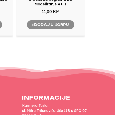
Modeliranje 4 u 1
11,00 KM
DODAJ U KORPU
INFORMACIJE
Karmelia Tuzla
ul. Mitra Trifunovića Uče 11B u SPO 07