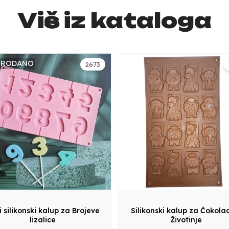
Više iz kataloga
PRODANO
2673
i silikonski kalup za Brojeve
Silikonski kalup za Čokola
lizalice
Životinje