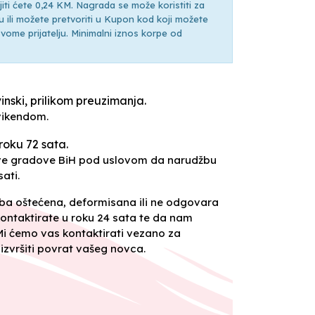
ti ćete 0,24 KM. Nagrada se može koristiti za
ili možete pretvoriti u Kupon kod koji možete
ti svome prijatelju. Minimalni iznos korpe od
inski, prilikom preuzimanja.
vikendom.
roku 72 sata.
sve gradove BiH pod uslovom da narudžbu
ati.
oba oštećena, deformisana ili ne odgovara
ontaktirate u roku 24 sata te da nam
 Mi ćemo vas kontaktirati vezano za
izvršiti povrat vašeg novca.