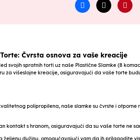
Torte: Čvrsta osnova za vaše kreacije
zgled svojih spratnih torti uz naše Plastične Slamke (8 koma
 za višeslojne kreacije, osiguravajući da vaše torte bud
alitetnog polipropilena, naše slamke su čvrste i otporne n
 kontakt s hranom, osiguravajući da su vaše torte ne sam
 željenu dužinu, omogućavajući vam da ih prilagodite visi