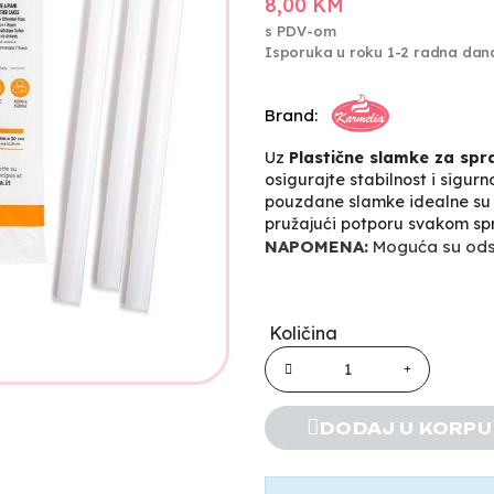
8,00 KM
s PDV-om
Isporuka u roku 1-2 radna dan
Brand:
Uz
Plastične slamke za spr
osigurajte stabilnost i sigurn
pouzdane slamke idealne su z
pružajući potporu svakom spr
NAPOMENA:
Moguća su odst
Količina
DODAJ U KORPU