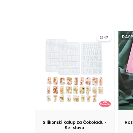
RAS
1547
Silikonski kalup za Čokoladu -
Roz
Set slova