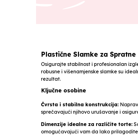
Plastične Slamke za Spratne
Osigurajte stabilnost i profesionalan izgl
robusne i višenamjenske slamke su idealn
rezultat.
Ključne osobine
Čvrsta i stabilna konstrukcija:
Napravl
sprečavajući njihovo urušavanje i osigur
Dimenzije idealne za različite torte:
Sa
omogućavajući vam da lako prilagodite 