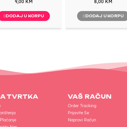
9,00 KM
8,00 KM
DODAJ U KORPU
DODAJ U KORPU
A TVRTKA
VAŠ RAČUN
a
Order Tracking
orištenja
Prijavite Se
 Plaćanje
Napravi Račun
rajte Nas