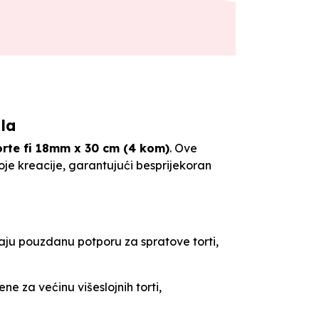
la
orte fi 18mm x 30 cm (4 kom)
. Ove
oje kreacije, garantujući besprijekoran
aju pouzdanu potporu za spratove torti,
e za većinu višeslojnih torti,