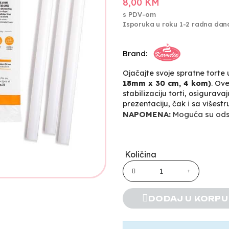
8,00 KM
s PDV-om
Isporuka u roku 1-2 radna dan
Brand:
Ojačajte svoje spratne torte
18mm x 30 cm, 4 kom)
. Ove
stabilizaciju torti, osigurava
prezentaciju, čak i sa višest
NAPOMENA:
Moguća su odst
Količina
DODAJ U KORPU