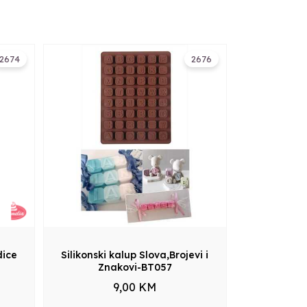
2674
2676
dice
Silikonski kalup Slova,Brojevi i
Znakovi-BT057
9,00 KM