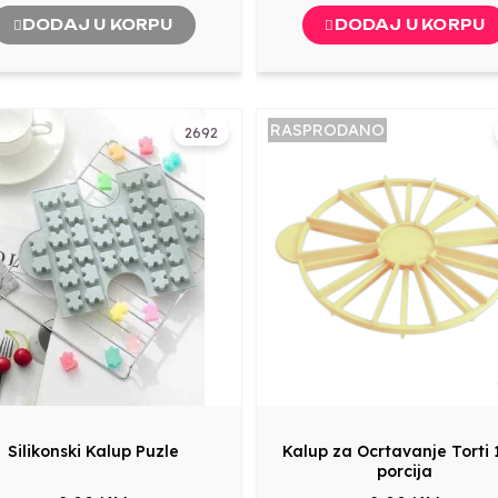
DODAJ U KORPU
DODAJ U KORPU
RASPRODANO
2692
Silikonski Kalup Puzle
Kalup za Ocrtavanje Torti 
porcija