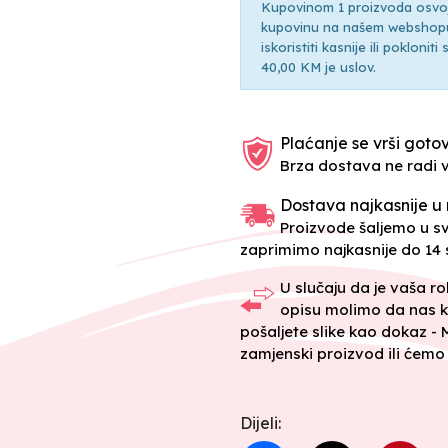
Kupovinom 1 proizvoda osvoji
kupovinu na našem webshopu 
iskoristiti kasnije ili pokloni
40,00 KM je uslov.
Plaćanje se vrši gotov
Brza dostava ne radi 
Dostava najkasnije u 
Proizvode šaljemo u 
zaprimimo najkasnije do 14 s
U slučaju da je vaša r
opisu molimo da nas k
pošaljete slike kao dokaz -
zamjenski proizvod ili ćemo 
Dijeli: