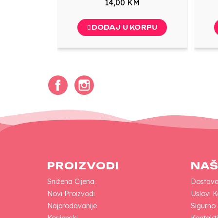
14,00 KM
DODAJ U KORPU
Facebook
Instagram
PROIZVODI
NAŠ
Snižena Cijena
Dostav
Novi Proizvodi
Uslovi K
Najprodavanije
Sigurno
Korijenski
Kontakti