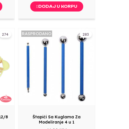
DODAJ U KORPU
RASPRODANO
274
283
12/8
Štapići Sa Kuglama Za
Modeliranje 4 u 1