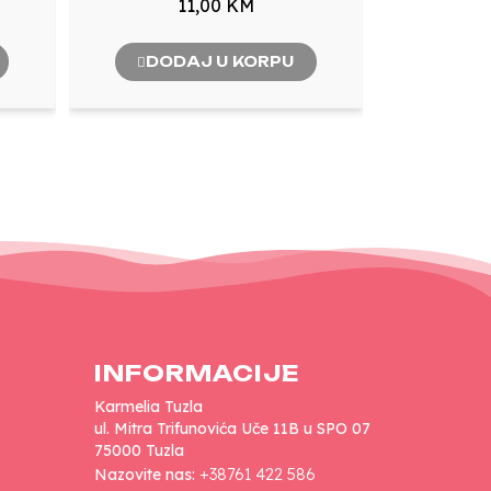
11,00 KM
DODAJ U KORPU
INFORMACIJE
Karmelia Tuzla
ul. Mitra Trifunovića Uče 11B u SPO 07
75000 Tuzla
Nazovite nas:
+38761 422 586