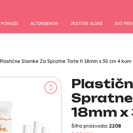
 PONUDI
ALTINDEKOR
JESTIVE SLIKE
SVI PR
Plastične Slamke Za Spratne Torte fi 18mm x 30 cm 4 kom
Plastič
Spratne 
18mm x 
Šifra proizvoda:
2208