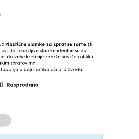
a
 uz
Plastične slamke za spratne torte (fi
 čvrste i izdržljive slamke idealne su za
jući da vaše kreacije zadrže savršen oblik i
rukim spratovima.
upanja u boji i ambalaži proizvoda.
Rasprodano