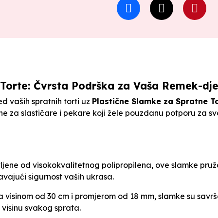
 Torte: Čvrsta Podrška za Vaša Remek-dje
ed vaših spratnih torti uz
Plastične Slamke za Spratne T
e za slastičare i pekare koji žele pouzdanu potporu za sv
jene od visokokvalitetnog polipropilena, ove slamke pruž
avajući sigurnost vaših ukrasa.
 visinom od 30 cm i promjerom od 18 mm, slamke su savršen
visinu svakog sprata.