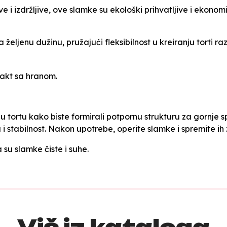
ve i izdržljive, ove slamke su ekološki prihvatljive i ekon
željenu dužinu, pružajući fleksibilnost u kreiranju torti razli
akt sa hranom.
 tortu kako biste formirali potpornu strukturu za gornje 
u i stabilnost. Nakon upotrebe, operite slamke i spremite i
 su slamke čiste i suhe.
Više iz kataloga