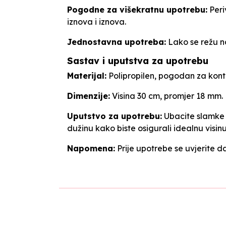
Pogodne za višekratnu upotrebu:
Peri
iznova i iznova.
Jednostavna upotreba:
Lako se režu na 
Sastav i uputstva za upotrebu
Materijal:
Polipropilen, pogodan za kont
Dimenzije:
Visina 30 cm, promjer 18 mm.
Uputstvo za upotrebu:
Ubacite slamke u
dužinu kako biste osigurali idealnu visin
Napomena:
Prije upotrebe se uvjerite da