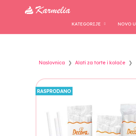
KATEGORIJE
NOVO U
Naslovnica
Alati za torte i kolače
RASPRODANO