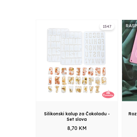
RAS
1547
Silikonski kalup za Čokoladu -
Roz
Set slova
8,70 KM