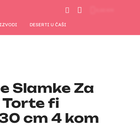
0,00 KM
OIZVODI
DESERTI U ČAŠI
ne Slamke Za
Torte fi
30 cm 4 kom