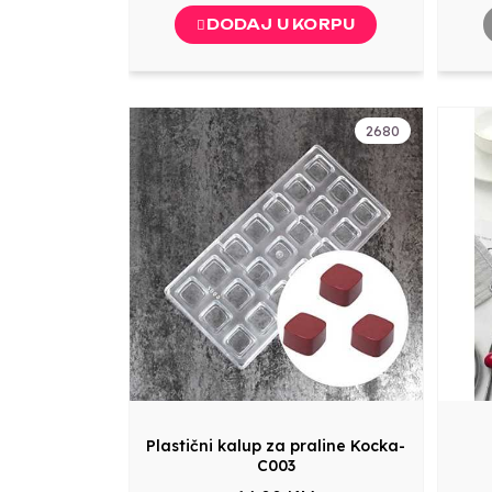
DODAJ U KORPU
2680
Plastični kalup za praline Kocka-
C003