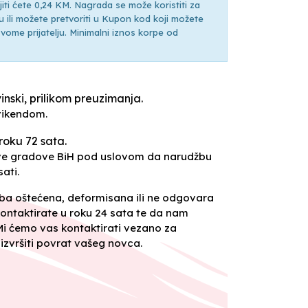
ti ćete 0,24 KM. Nagrada se može koristiti za
ili možete pretvoriti u Kupon kod koji možete
ti svome prijatelju. Minimalni iznos korpe od
inski, prilikom preuzimanja.
vikendom.
roku 72 sata.
sve gradove BiH pod uslovom da narudžbu
ati.
oba oštećena, deformisana ili ne odgovara
ontaktirate u roku 24 sata te da nam
 Mi ćemo vas kontaktirati vezano za
izvršiti povrat vašeg novca.