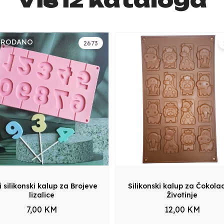
PRODANO
2673
i silikonski kalup za Brojeve
Silikonski kalup za Čokola
lizalice
Životinje
7,00 KM
12,00 KM