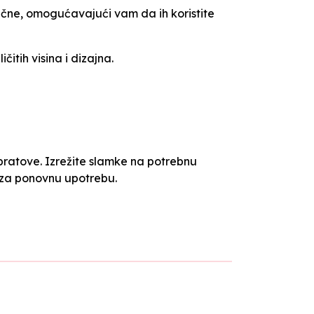
omične, omogućavajući vam da ih koristite
čitih visina i dizajna.
spratove. Izrežite slamke na potrebnu
h za ponovnu upotrebu.