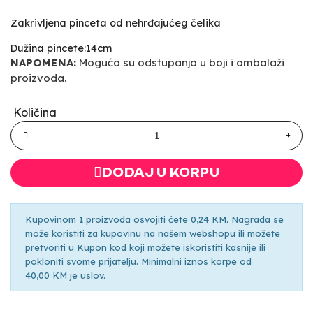
Zakrivljena pinceta od nehrđajućeg čelika
Dužina pincete:14cm
NAPOMENA:
Moguća su odstupanja u boji i ambalaži
proizvoda.
Količina
DODAJ U KORPU
Kupovinom 1 proizvoda osvojiti ćete 0,24 KM. Nagrada se
može koristiti za kupovinu na našem webshopu ili možete
pretvoriti u Kupon kod koji možete iskoristiti kasnije ili
pokloniti svome prijatelju. Minimalni iznos korpe od
40,00 KM je uslov.