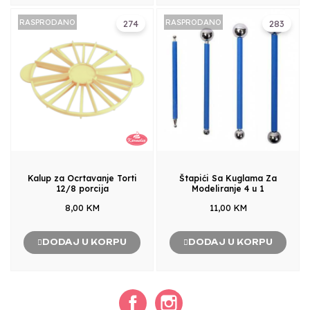
RASPRODANO
RASPRODANO
274
283
Kalup za Ocrtavanje Torti
Štapići Sa Kuglama Za
12/8 porcija
Modeliranje 4 u 1
8,00 KM
11,00 KM
DODAJ U KORPU
DODAJ U KORPU
Facebook
Instagram