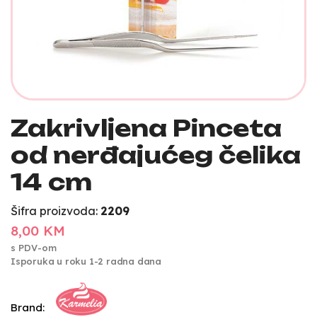
Zakrivljena Pinceta
od nerđajućeg čelika
14 cm
Šifra proizvoda:
2209
8,00 KM
s PDV-om
Isporuka u roku 1-2 radna dana
Brand: