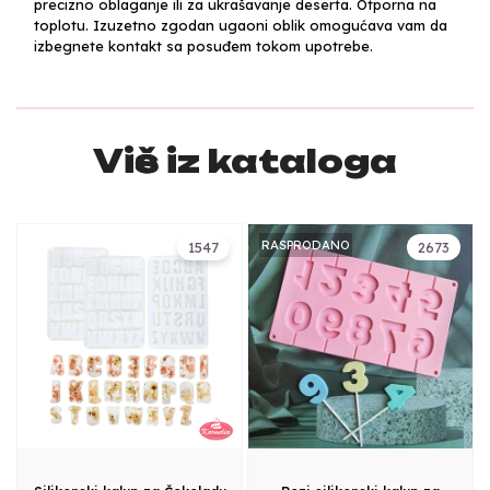
precizno oblaganje ili za ukrašavanje deserta. Otporna na
toplotu. Izuzetno zgodan ugaoni oblik omogućava vam da
izbegnete kontakt sa posuđem tokom upotrebe.
Više iz kataloga
RASPRODANO
1547
2673