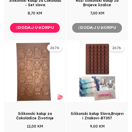
Silikonski kalup za Čokoladu
Rozi silikonski kalup za
- Set slova
Brojeve lizalice
8,70 KM
7,00 KM
DODAJ U KORPU
DODAJ U KORPU
2674
2676
Silikonski kalup za
Silikonski kalup Slova,Brojevi
Čokoladice Životinje
i Znakovi-BT057
12,00 KM
9,00 KM