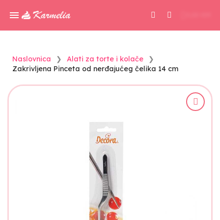
0,00 KM
Naslovnica
Alati za torte i kolače
Zakrivljena Pinceta od nerđajućeg čelika 14 cm