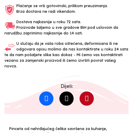
Plaćanje se vrši gotovinski, prilikom preuzimanja.
Brza dostava ne radi vikendom.
Dostava najkasnije u roku 72 sata.
Proizvode šaljemo u sve gradove BiH pod uslovom da
narudžbu zaprimimo najkasnije do 14 sati.
U slučaju da je vaša roba oštećena, deformisana ili ne
odgovara opisu molimo da nas kontaktirate u roku 24 sata
te da nam pošaljete slike kao dokaz - Mi ćemo vas kontaktirati
vezano za zamjenski proizvod ili ćemo izvršiti povrat vašeg
novca.
Dijeli:
Pinceta od nehrđajućeg čelika savršena za kuhanje,