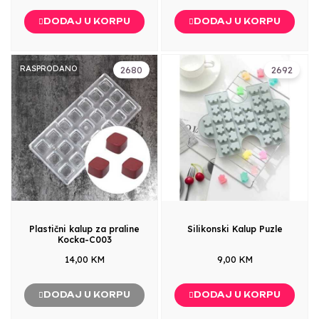
DODAJ U KORPU
DODAJ U KORPU
RASPRODANO
2680
2692
Plastični kalup za praline
Silikonski Kalup Puzle
Kocka-C003
14,00 KM
9,00 KM
DODAJ U KORPU
DODAJ U KORPU