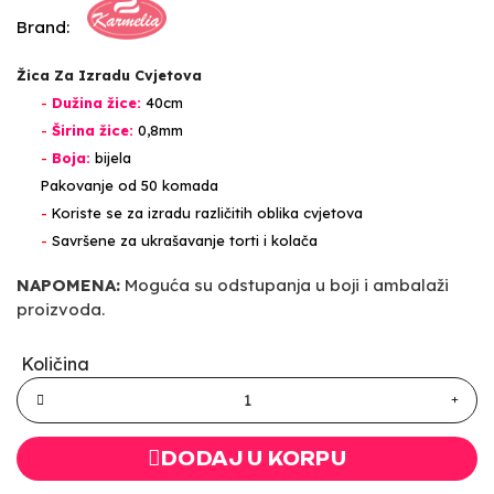
Brand:
Žica Za Izradu Cvjetova
-
Dužina žice:
40cm
-
Širina žice:
0,8mm
-
Boja:
bijela
Pakovanje od 50 komada
-
Koriste se za izradu različitih oblika cvjetova
-
Savršene za ukrašavanje torti i kolača
NAPOMENA:
Moguća su odstupanja u boji i ambalaži
proizvoda.
Količina
DODAJ U KORPU