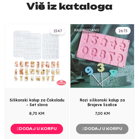
Više iz kataloga
RASPRODANO
1547
2673
Silikonski kalup za Čokoladu
Rozi silikonski kalup za
- Set slova
Brojeve lizalice
8,70 KM
7,00 KM
DODAJ U KORPU
DODAJ U KORPU