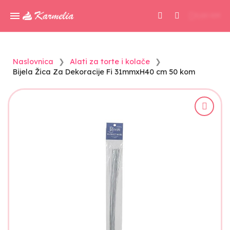
0,00 KM
Naslovnica
Alati za torte i kolače
Bijela Žica Za Dekoracije Fi 31mmxH40 cm 50 kom