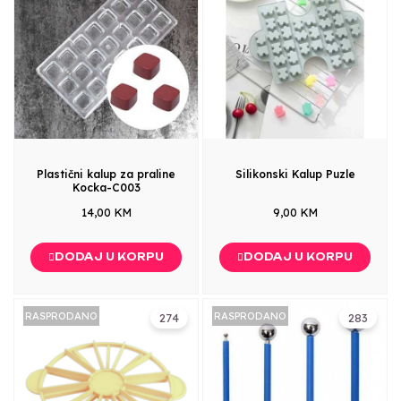
Plastični kalup za praline
Silikonski Kalup Puzle
Kocka-C003
14,00 KM
9,00 KM
DODAJ U KORPU
DODAJ U KORPU
RASPRODANO
RASPRODANO
274
283