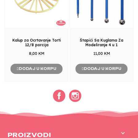
Kalup za Ocrtavanje Torti
Štapići Sa Kuglama Za
12/8 porcija
Modeliranje 4 u 1
8,00 KM
11,00 KM
DODAJ U KORPU
DODAJ U KORPU
Facebook
Instagram

PROIZVODI