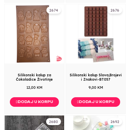
2674
2676
Silikonski kalup za
Silikonski kalup Slova,Brojevi
Čokoladice Životinje
i Znakovi-BT057
12,00 KM
9,00 KM
DODAJ U KORPU
DODAJ U KORPU
2680
2692