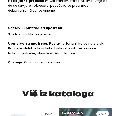
Poboljšana preciznost:
Okretanjem stalka rukama, umjesto
da se savijate i okrećete, povećava se preciznost
dekoriranja i štedi se vrijeme.
Sastav i uputstva za upotrebu
Sastav:
Kvalitetna plastika
Uputstvo za upotrebu:
Postavite tortu ili kolač na stalak.
Rotirajte stalak rukom kako biste olakšali dekorisanje.
Nakon upotrebe, obrišite vlažnom krpom.
Čuvanje:
Čuvati na suhom mjestu.
Više iz kataloga
RASPRODANO
1547
2673