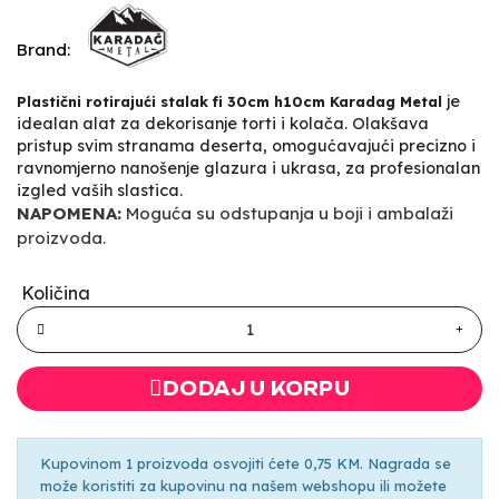
Brand:
je
Plastični rotirajući stalak fi 30cm h10cm Karadag Metal
idealan alat za dekorisanje torti i kolača. Olakšava
pristup svim stranama deserta, omogućavajući precizno i
ravnomjerno nanošenje glazura i ukrasa, za profesionalan
izgled vaših slastica.
NAPOMENA:
Moguća su odstupanja u boji i ambalaži
proizvoda.
Količina
DODAJ U KORPU
Kupovinom 1 proizvoda osvojiti ćete 0,75 KM. Nagrada se
može koristiti za kupovinu na našem webshopu ili možete