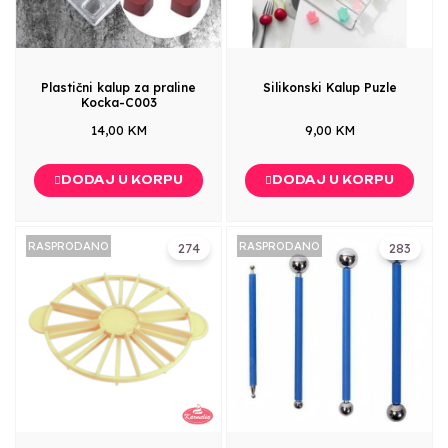
Plastični kalup za praline
Silikonski Kalup Puzle
Kocka-C003
14,00 KM
9,00 KM
DODAJ U KORPU
DODAJ U KORPU
RASPRODANO
RASPRODANO
274
283