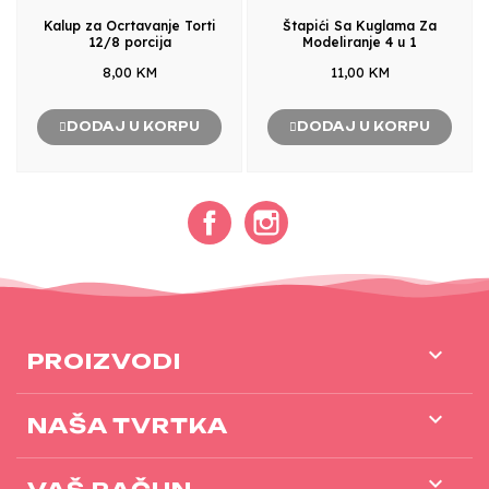
Kalup za Ocrtavanje Torti
Štapići Sa Kuglama Za
12/8 porcija
Modeliranje 4 u 1
8,00 KM
11,00 KM
DODAJ U KORPU
DODAJ U KORPU
Facebook
Instagram

PROIZVODI

NAŠA TVRTKA
