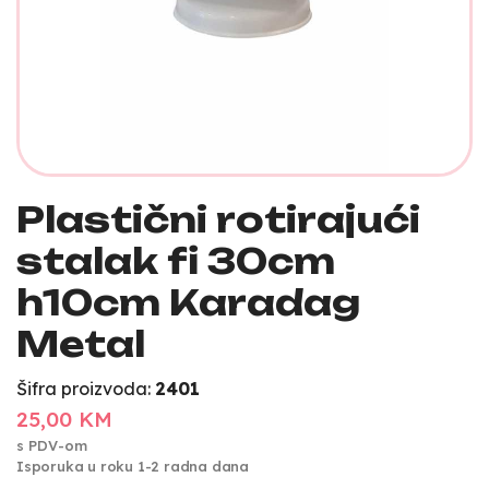
Plastični rotirajući
stalak fi 30cm
h10cm Karadag
Metal
Šifra proizvoda:
2401
25,00 KM
s PDV-om
Isporuka u roku 1-2 radna dana