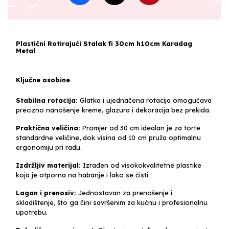
Plastični Rotirajući Stalak fi 30cm h10cm Karadag
Metal
Ključne osobine
Stabilna rotacija:
Glatka i ujednačena rotacija omogućava
precizno nanošenje kreme, glazura i dekoracija bez prekida.
Praktična veličina:
Promjer od 30 cm idealan je za torte
standardne veličine, dok visina od 10 cm pruža optimalnu
ergonomiju pri radu.
Izdržljiv materijal:
Izrađen od visokokvalitetne plastike
koja je otporna na habanje i lako se čisti.
Lagan i prenosiv:
Jednostavan za prenošenje i
skladištenje, što ga čini savršenim za kućnu i profesionalnu
upotrebu.