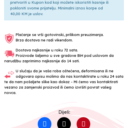
pretvoriti u Kupon kod koji možete iskoristiti kasnije ili
pokloniti svome prijatelju. Minimalni iznos korpe od
40,00 KM je uslov.
Plaćanje se vrši gotovinski, prilikom preuzimanja.
Brza dostava ne radi vikendom.
Dostava najkasnije u roku 72 sata.
Proizvode šaljemo u sve gradove BiH pod uslovom da
narudžbu zaprimimo najkasnije do 14 sati.
U slučaju da je vaša roba oštećena, deformisana ili ne
odgovara opisu molimo da nas kontaktirate u roku 24 sata
te da nam pošaljete slike kao dokaz - Mi ćemo vas kontaktirati
vezano za zamjenski proizvod ili ćemo izvršiti povrat vašeg
novca.
Dijeli: