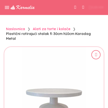
0,00 KM
Naslovnica
Alati za torte i kolače
Plastični rotirajući stalak fi 30cm h10cm Karadag
Metal