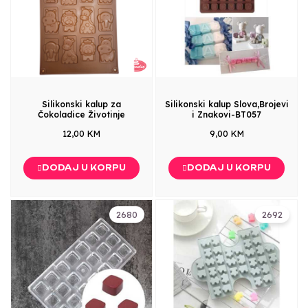
Silikonski kalup za
Silikonski kalup Slova,Brojevi
Čokoladice Životinje
i Znakovi-BT057
12,00 KM
9,00 KM
DODAJ U KORPU
DODAJ U KORPU
2680
2692