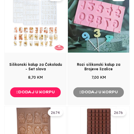
Silikonski kalup za Čokoladu
Rozi silikonski kalup za
- Set slova
Brojeve lizalice
8,70 KM
7,00 KM
DODAJ U KORPU
DODAJ U KORPU
2674
2676