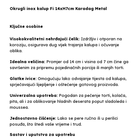
Okrugli inox kalup Fi 14xH7cm Karadag Metal
Ključne osobine
Visokokvalitetni nehrđajući čelik:
Izdržljiv i otporan na
koroziju, osigurava dug vijek trajanja kalupa i očuvanje
oblika.
Idealna veličina:
Promjer od 14 cm i visina od 7 cm čine ga
savršenim za pripremu pojedinačnih porcija ili manjih torti.
Glatke ivice:
Omogućuju lako odvajanje tijesta od kalupa,
sprječavajući lijepljenje i oštećenje gotovog proizvoda.
Univerzalna upotreba:
Pogodan za pečenje torti, kolača,
pita, ali i za oblikovanje hladnih deserata poput sladoleda i
moussea.
Jednostavno čišćenje:
Lako se pere ručno ili u perilici
posuđa, što štedi vaše vrijeme i trud.
Sastav i uputstva za upotrebu