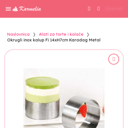
0,00 KM
Naslovnica
Alati za torte i kolače
Okrugli inox kalup Fi 14xH7cm Karadag Metal