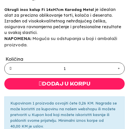
je idealan
Okrugli inox kalup Fi 14xH7cm Karadag Metal
alat za precizno oblikovanje torti, kolača i deserata.
Izrađen od visokokvalitetnog nehrđajućeg čelika,
osigurava ravnomjerno pečenje i profesionalne rezultate
u svakoj slastici.
NAPOMENA:
Moguća su odstupanja u boji i ambalaži
proizvoda.
Količina
DODAJ U KORPU
Kupovinom 1 proizvoda osvojiti ćete 0,26 KM. Nagrada se
može koristiti za kupovinu na našem webshopu ili možete
pretvoriti u Kupon kod koji možete iskoristiti kasnije ili
pokloniti svome prijatelju. Minimalni iznos korpe od
40,00 KM je uslov.