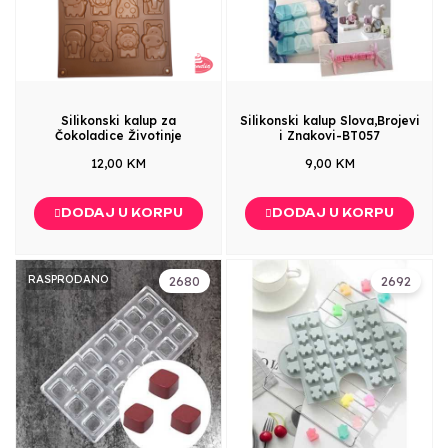
Silikonski kalup za
Silikonski kalup Slova,Brojevi
Čokoladice Životinje
i Znakovi-BT057
12,00 KM
9,00 KM
DODAJ U KORPU
DODAJ U KORPU
RASPRODANO
2680
2692