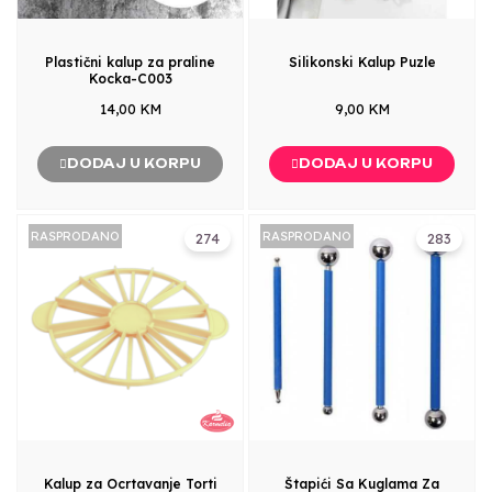
Plastični kalup za praline
Silikonski Kalup Puzle
Kocka-C003
14,00 KM
9,00 KM
DODAJ U KORPU
DODAJ U KORPU
RASPRODANO
RASPRODANO
274
283
Kalup za Ocrtavanje Torti
Štapići Sa Kuglama Za