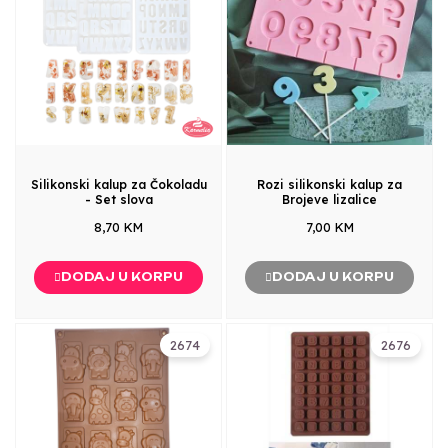
Silikonski kalup za Čokoladu
Rozi silikonski kalup za
- Set slova
Brojeve lizalice
8,70 KM
7,00 KM
DODAJ U KORPU
DODAJ U KORPU
2674
2676