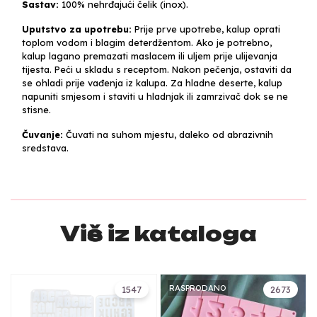
Sastav:
100% nehrđajući čelik (inox).
Uputstvo za upotrebu:
Prije prve upotrebe, kalup oprati
toplom vodom i blagim deterdžentom. Ako je potrebno,
kalup lagano premazati maslacem ili uljem prije ulijevanja
tijesta. Peći u skladu s receptom. Nakon pečenja, ostaviti da
se ohladi prije vađenja iz kalupa. Za hladne deserte, kalup
napuniti smjesom i staviti u hladnjak ili zamrzivač dok se ne
stisne.
Čuvanje:
Čuvati na suhom mjestu, daleko od abrazivnih
sredstava.
Više iz kataloga
RASPRODANO
1547
2673