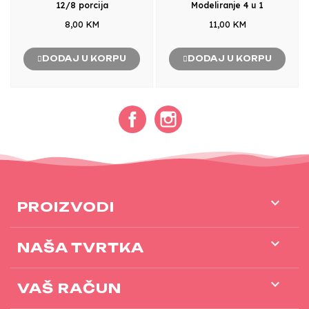
12/8 porcija
Modeliranje 4 u 1
8,00 KM
11,00 KM
DODAJ U KORPU
DODAJ U KORPU
Facebook
Instagram

PROIZVODI

NAŠA TVRTKA

VAŠ RAČUN