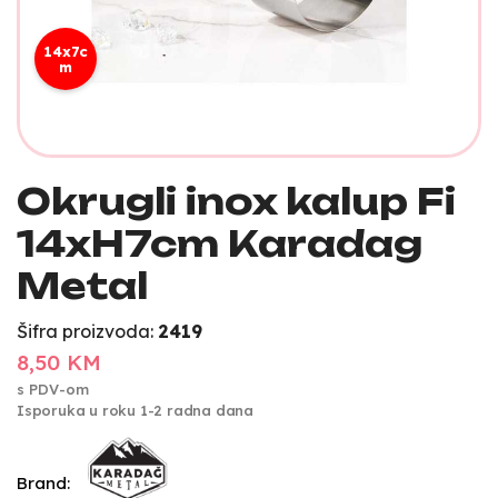
14x7c
m
Okrugli inox kalup Fi
14xH7cm Karadag
Metal
Šifra proizvoda:
2419
8,50 KM
s PDV-om
Isporuka u roku 1-2 radna dana
Brand: