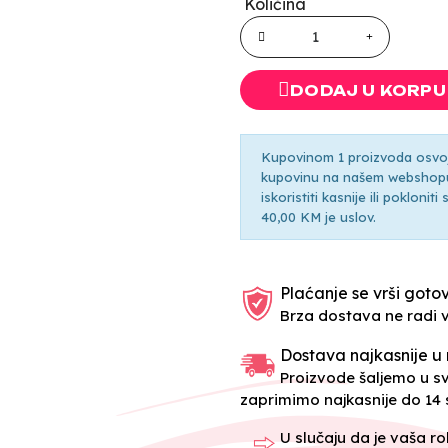
Količina
DODAJ U KORPU
Kupovinom 1 proizvoda osvoji
kupovinu na našem webshopu 
iskoristiti kasnije ili pokloni
40,00 KM je uslov.
Plaćanje se vrši gotov
Brza dostava ne radi 
Dostava najkasnije u 
Proizvode šaljemo u 
zaprimimo najkasnije do 14 s
U slučaju da je vaša r