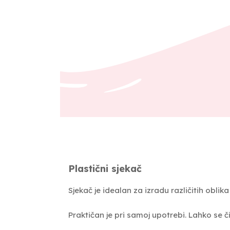
Plastični sjekač
Sjekač je idealan za izradu različitih obl
Praktičan je pri samoj upotrebi. Lahko se či