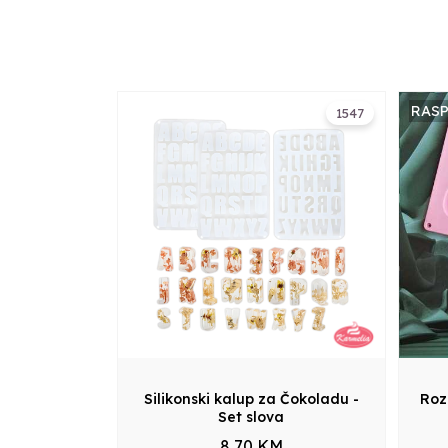
RAS
1547
Silikonski kalup za Čokoladu -
Roz
Set slova
8,70 KM