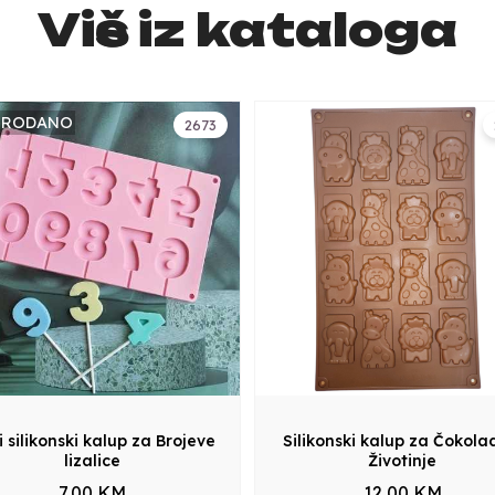
Više iz kataloga
PRODANO
2673
i silikonski kalup za Brojeve
Silikonski kalup za Čokola
lizalice
Životinje
7,00 KM
12,00 KM