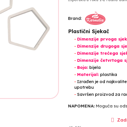
Brand:
Plastični Sjekač
-
Dimenzije prvoga sjek
-
Dimenzije drugoga s
-
Dimenzije trećega sj
-
Dimenzije četvrtoga 
-
Boja:
bijela
-
Materijal:
plastika
-
Izrađen je od najkvalitet
upotrebu
-
Savršen proizvod za rad
NAPOMENA:
Moguća su odst
Zadn