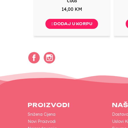
C003
14,00 KM
DODAJ U KORPU
Facebook
Instagram
PROIZVODI
NAŠ
Snižena Cijena
Dostav
Novi Proizvodi
Uslovi K