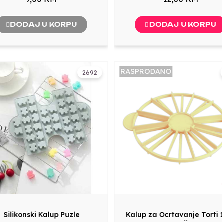
DODAJ U KORPU
DODAJ U KORPU
RASPRODANO
2692
Silikonski Kalup Puzle
Kalup za Ocrtavanje Torti 