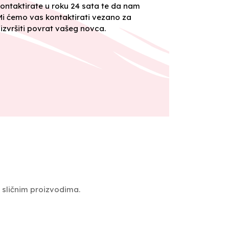
ontaktirate u roku 24 sata te da nam
 Mi ćemo vas kontaktirati vezano za
izvršiti povrat vašeg novca.
m sličnim proizvodima.