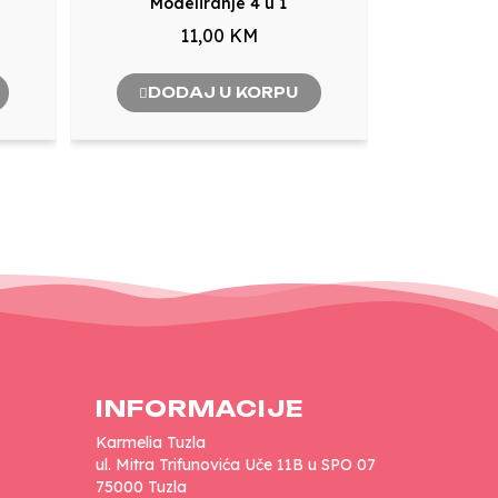
Modeliranje 4 u 1
11,00 KM
DODAJ U KORPU
INFORMACIJE
Karmelia Tuzla
ul. Mitra Trifunovića Uče 11B u SPO 07
75000 Tuzla