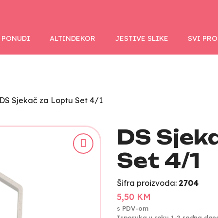
 PONUDI
ALTINDEKOR
JESTIVE SLIKE
SVI PR
DS Sjekač za Loptu Set 4/1
DS Sjek
Set 4/1
Šifra proizvoda:
2704
5,50 KM
s PDV-om
Isporuka u roku 1-2 radna dan