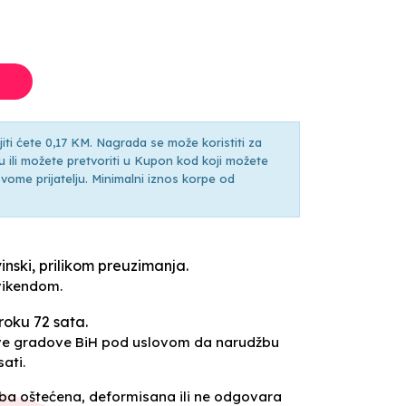
ti ćete 0,17 KM. Nagrada se može koristiti za
ili možete pretvoriti u Kupon kod koji možete
ti svome prijatelju. Minimalni iznos korpe od
inski, prilikom preuzimanja.
vikendom.
roku 72 sata.
sve gradove BiH pod uslovom da narudžbu
ati.
oba oštećena, deformisana ili ne odgovara