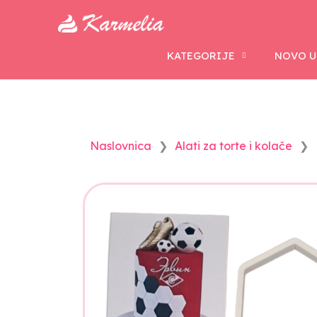
KATEGORIJE
NOVO U
Naslovnica
Alati za torte i kolače