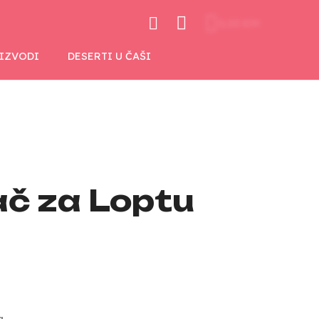
0,00 KM
OIZVODI
DESERTI U ČAŠI
ač za Loptu
a