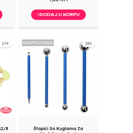
DODAJ U KORPU
RASPRODANO
274
283
12/8
Štapići Sa Kuglama Za