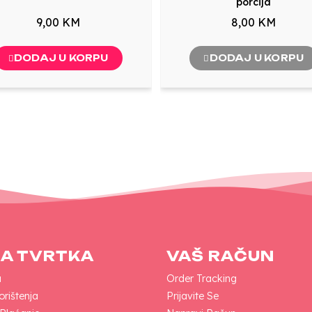
porcija
9,00 KM
8,00 KM
DODAJ U KORPU
DODAJ U KORPU
A TVRTKA
VAŠ RAČUN
a
Order Tracking
orištenja
Prijavite Se