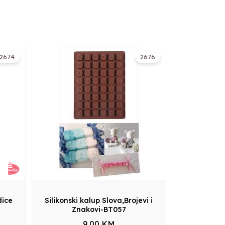
2674
2676
dice
Silikonski kalup Slova,Brojevi i
Znakovi-BT057
9,00 KM