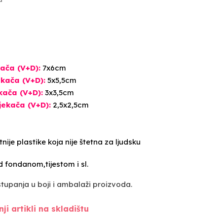
ača (V+D):
7x6cm
jekača
(V+D)
:
5x5,5cm
ekača
(V+D)
:
3x3,5cm
sjekača
(V+D)
:
2,5x2,5cm
nije plastike koja nije štetna za ljudsku
 fondanom,tijestom i sl.
upanja u boji i ambalaži proizvoda.
ji artikli na skladištu