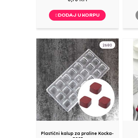
DODAJ U KORPU
2680
Plastični kalup za praline Kocka-