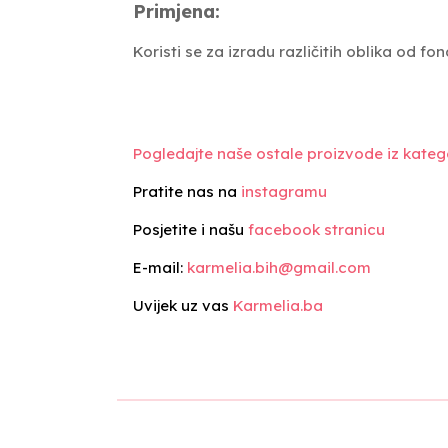
Primjena:
Koristi se za izradu različitih oblika od fo
Pogledajte naše ostale proizvode iz katego
Pratite nas na
instagramu
Posjetite i našu
facebook stranicu
E-mail:
karmelia.bih@gmail.com
Uvijek uz vas
Karmelia.ba