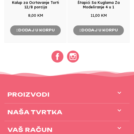
Kalup za Ocrtavanje Torti
Štapići Sa Kuglama Za
12/8 porcija
Modeliranje 4 u 1
8,00 KM
11,00 KM
DODAJ U KORPU
DODAJ U KORPU
Facebook
Instagram

PROIZVODI

NAŠA TVRTKA

VAŠ RAČUN