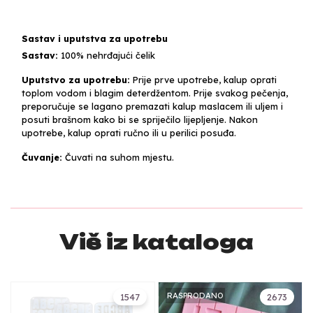
Sastav i uputstva za upotrebu
Sastav:
100% nehrđajući čelik
Uputstvo za upotrebu:
Prije prve upotrebe, kalup oprati
toplom vodom i blagim deterdžentom. Prije svakog pečenja,
preporučuje se lagano premazati kalup maslacem ili uljem i
posuti brašnom kako bi se spriječilo lijepljenje. Nakon
upotrebe, kalup oprati ručno ili u perilici posuđa.
Čuvanje:
Čuvati na suhom mjestu.
Više iz kataloga
RASPRODANO
1547
2673