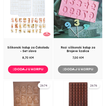
Silikonski kalup za Čokoladu
Rozi silikonski kalup za
- Set slova
Brojeve lizalice
8,70 KM
7,00 KM
DODAJ U KORPU
DODAJ U KORPU
2674
2676