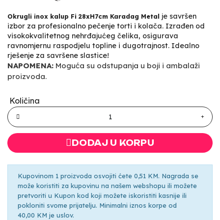
je savršen
Okrugli inox kalup Fi 28xH7cm Karadag Metal
izbor za profesionalno pečenje torti i kolača. Izrađen od
visokokvalitetnog nehrđajućeg čelika, osigurava
ravnomjernu raspodjelu topline i dugotrajnost. Idealno
rješenje za savršene slastice!
NAPOMENA:
Moguća su odstupanja u boji i ambalaži
proizvoda.
Količina
DODAJ U KORPU
Kupovinom 1 proizvoda osvojiti ćete 0,51 KM. Nagrada se
može koristiti za kupovinu na našem webshopu ili možete
pretvoriti u Kupon kod koji možete iskoristiti kasnije ili
pokloniti svome prijatelju. Minimalni iznos korpe od
40,00 KM je uslov.