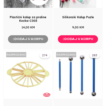
Plastični kalup za praline
Silikonski Kalup Puzle
Kocka-C003
14,00 KM
9,00 KM
DODAJ U KORPU
DODAJ U KORPU
RASPRODANO
RASPRODANO
274
283