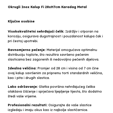
Okrugli Inox Kalup Fi 28xH7cm Karadag Metal
Ključne osobine
Visokokvalitetni nehrđajući čelik:
Izdržljiv i otporan na
koroziju, osigurava dugotrajnost i pouzdanost kalupa čak i
pri čestoj upotrebi.
Ravnomjerno pečenje:
Materijal omogućava optimalnu
distribuciju toplote, što rezultira savršeno pečenim
slasticama bez zagorenih ili nedovoljno pečenih dijelova.
Idealna veličina:
Promjer od 28 cm i visina od 7 cm čine
ovaj kalup savršenim za pripremu torti standardnih veličina,
kao i pita i drugih slastica.
Lako održavanje:
Glatka površina nehrđajućeg čelika
olakšava čišćenje i sprječava lijepljenje tijesta, što dodatno
štedi vaše vrijeme.
Profesionalni rezultati:
Osigurajte da vaše slastice
izgledaju i imaju okus kao iz najbolje slastičarnice.