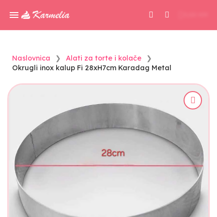
0,00 KM
Naslovnica
Alati za torte i kolače
Okrugli inox kalup Fi 28xH7cm Karadag Metal