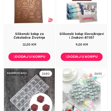
Silikonski kalup za
Silikonski kalup Slova,Brojevi
Čokoladice Životinje
i Znakovi-BT057
12,00 KM
9,00 KM
DODAJ U KORPU
DODAJ U KORPU
RASPRODANO
2680
2692