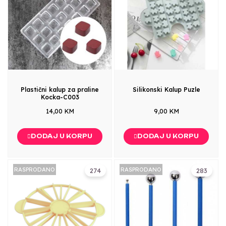
Plastični kalup za praline
Silikonski Kalup Puzle
Kocka-C003
14,00 KM
9,00 KM
DODAJ U KORPU
DODAJ U KORPU
RASPRODANO
RASPRODANO
274
283