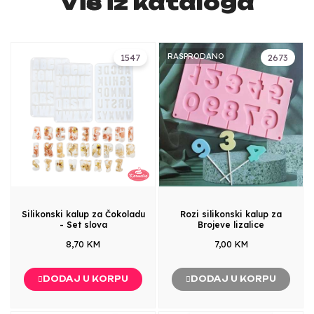
Više iz kataloga
RASPRODANO
1547
2673
Silikonski kalup za Čokoladu
Rozi silikonski kalup za
- Set slova
Brojeve lizalice
8,70 KM
7,00 KM
DODAJ U KORPU
DODAJ U KORPU