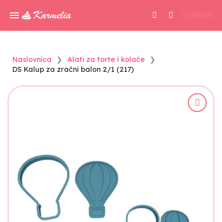
0,00 KM
Naslovnica
Alati za torte i kolače
DS Kalup za zračni balon 2/1 (217)