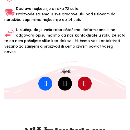
Dostava najkasnije u roku 72 sata.
Proizvode šaljemo u sve gradove BiH pod uslovom da
narudžbu zaprimimo najkasnije do 14 sati.
U slučaju da je vaša roba oštećena, deformisana ili ne
odgovara opisu molimo da nas kontaktirate u roku 24 sata
te da nam pošaljete slike kao dokaz - Mi ćemo vas kontaktirati
vezano za zamjenski proizvod ili ćemo izvršiti povrat vašeg
novca.
Dijeli: