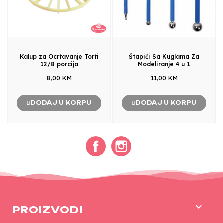
Kalup za Ocrtavanje Torti
Štapići Sa Kuglama Za
12/8 porcija
Modeliranje 4 u 1
8,00 KM
11,00 KM
DODAJ U KORPU
DODAJ U KORPU
Facebook
Instagram

PROIZVODI