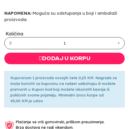
NAPOMENA:
Moguća su odstupanja u boji i ambalaži
proizvoda.
Količina
DODAJ U KORPU
Kupovinom 1 proizvoda osvojiti ćete 0,23 KM. Nagrada se
može koristiti za kupovinu na našem webshopu ili možete
pretvoriti u Kupon kod koji možete iskoristiti kasnije ili
pokloniti svome prijatelju. Minimalni iznos korpe od
40,00 KM je uslov.
Plaćanje se vrši gotovinski, prilikom preuzimanja.
Brza dostava ne radi vikendom.