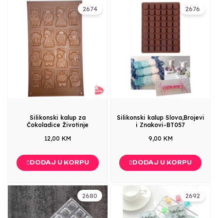
2674
2676
Silikonski kalup za
Silikonski kalup Slova,Brojevi
Čokoladice Životinje
i Znakovi-BT057
12,00 KM
9,00 KM
DODAJ U KORPU
DODAJ U KORPU
2680
2692