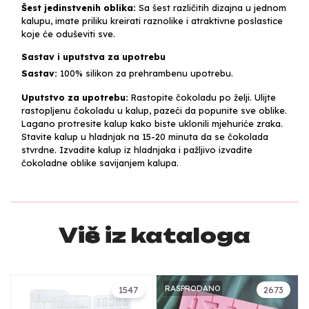
Šest jedinstvenih oblika:
Sa šest različitih dizajna u jednom
kalupu, imate priliku kreirati raznolike i atraktivne poslastice
koje će oduševiti sve.
Sastav i uputstva za upotrebu
Sastav:
100% silikon za prehrambenu upotrebu.
Uputstvo za upotrebu:
Rastopite čokoladu po želji. Ulijte
rastopljenu čokoladu u kalup, pazeći da popunite sve oblike.
Lagano protresite kalup kako biste uklonili mjehuriće zraka.
Stavite kalup u hladnjak na 15-20 minuta da se čokolada
stvrdne. Izvadite kalup iz hladnjaka i pažljivo izvadite
čokoladne oblike savijanjem kalupa.
Više iz kataloga
RASPRODANO
1547
2673