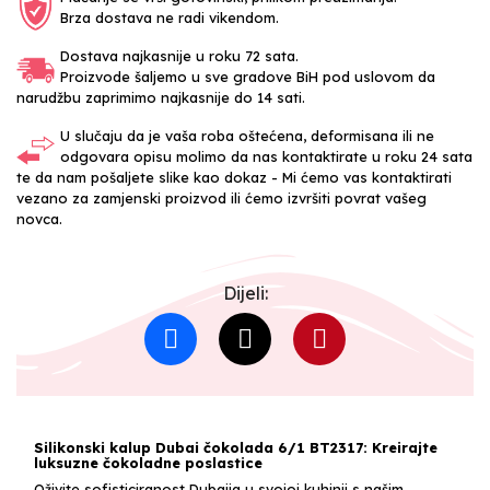
Brza dostava ne radi vikendom.
Dostava najkasnije u roku 72 sata.
Proizvode šaljemo u sve gradove BiH pod uslovom da
narudžbu zaprimimo najkasnije do 14 sati.
U slučaju da je vaša roba oštećena, deformisana ili ne
odgovara opisu molimo da nas kontaktirate u roku 24 sata
te da nam pošaljete slike kao dokaz - Mi ćemo vas kontaktirati
vezano za zamjenski proizvod ili ćemo izvršiti povrat vašeg
novca.
Dijeli:
Silikonski kalup Dubai čokolada 6/1 BT2317: Kreirajte
luksuzne čokoladne poslastice
Oživite sofisticiranost Dubaija u svojoj kuhinji s našim