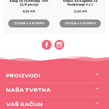
Kalup za Ocrtavanje Torti
Štapići Sa Kuglama Za
12/8 porcija
Modeliranje 4 u 1
8,00 KM
11,00 KM
DODAJ U KORPU
DODAJ U KORPU
Facebook
Instagram

PROIZVODI

NAŠA TVRTKA

VAŠ RAČUN