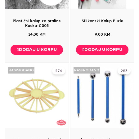
Plastični kalup za praline
Silikonski Kalup Puzle
Kocka-C003
14,00 KM
9,00 KM
DODAJ U KORPU
DODAJ U KORPU
RASPRODANO
RASPRODANO
274
283