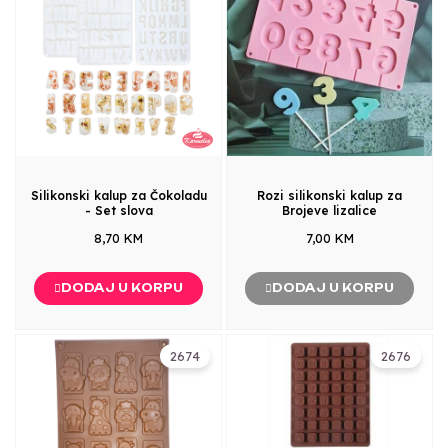
Silikonski kalup za Čokoladu
Rozi silikonski kalup za
- Set slova
Brojeve lizalice
8,70 KM
7,00 KM
DODAJ U KORPU
DODAJ U KORPU
2674
2676