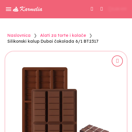
0,00 KM
Naslovnica
Alati za torte i kolače
Silikonski kalup Dubai čokolada 6/1 BT2317