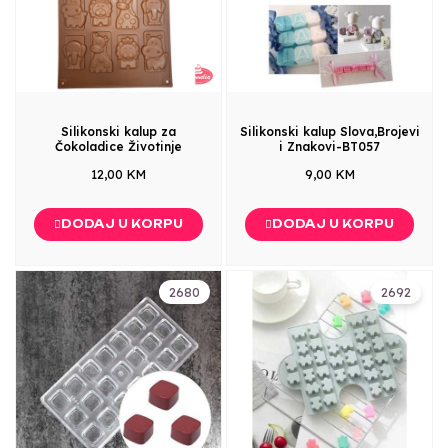
Silikonski kalup za
Silikonski kalup Slova,Brojevi
Čokoladice Životinje
i Znakovi-BT057
12,00 KM
9,00 KM
DODAJ U KORPU
DODAJ U KORPU
2680
2692