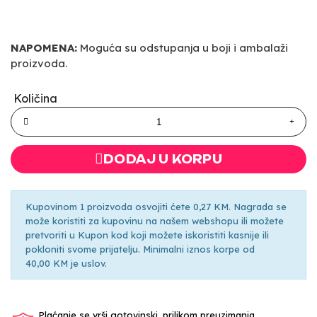
NAPOMENA:
Moguća su odstupanja u boji i ambalaži
proizvoda.
Količina
DODAJ U KORPU
Kupovinom 1 proizvoda osvojiti ćete 0,27 KM. Nagrada se
može koristiti za kupovinu na našem webshopu ili možete
pretvoriti u Kupon kod koji možete iskoristiti kasnije ili
pokloniti svome prijatelju. Minimalni iznos korpe od
40,00 KM je uslov.
Plaćanje se vrši gotovinski, prilikom preuzimanja.