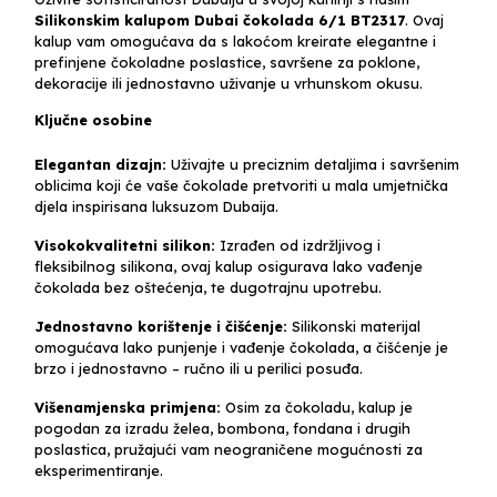
Silikonskim kalupom Dubai čokolada 6/1 BT2317
. Ovaj
kalup vam omogućava da s lakoćom kreirate elegantne i
prefinjene čokoladne poslastice, savršene za poklone,
dekoracije ili jednostavno uživanje u vrhunskom okusu.
Ključne osobine
Elegantan dizajn:
Uživajte u preciznim detaljima i savršenim
oblicima koji će vaše čokolade pretvoriti u mala umjetnička
djela inspirisana luksuzom Dubaija.
Visokokvalitetni silikon:
Izrađen od izdržljivog i
fleksibilnog silikona, ovaj kalup osigurava lako vađenje
čokolada bez oštećenja, te dugotrajnu upotrebu.
Jednostavno korištenje i čišćenje:
Silikonski materijal
omogućava lako punjenje i vađenje čokolada, a čišćenje je
brzo i jednostavno – ručno ili u perilici posuđa.
Višenamjenska primjena:
Osim za čokoladu, kalup je
pogodan za izradu želea, bombona, fondana i drugih
poslastica, pružajući vam neograničene mogućnosti za
eksperimentiranje.