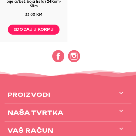
bijela/bež boja lista) 24Kom-
Slim
33,00 KM
DODAJ U KORPU
Facebook
Instagram

PROIZVODI

NAŠA TVRTKA

VAŠ RAČUN