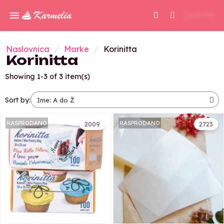
0,00 KM
Naslovnica
Marke
Korinitta
Korinitta
Showing 1-3 of 3 item(s)
Sort by:
RASPRODANO
RASPRODANO
2009
2723