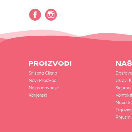
Facebook
Instagram
PROIZVODI
NAŠ
Snižena Cijena
Dostav
Novi Proizvodi
Uslovi K
Najprodavanije
Sigurno
Korijenski
Kontakti
Mapa St
Trgovin
Preuzmi