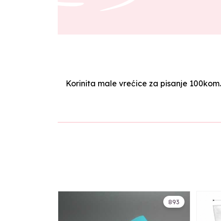
Korinita male vrećice za pisanje 100kom
893