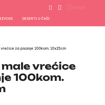
0,00 KM
OIZVODI
DESERTI U ČAŠI
 vrećice za pisanje 100kom. 10x25cm
 male vrećice
nje 100kom.
m