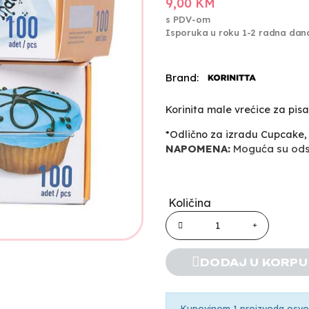
9,00 KM
s PDV-om
Isporuka u roku 1-2 radna dan
Brand:
Korinita male vrećice za pis
*Odlično za izradu Cupcake, de
NAPOMENA:
Moguća su odst
Količina
DODAJ U KORPU
Kupovinom 1 proizvoda osvoji