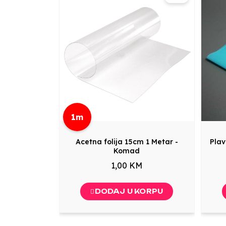
1m
Acetna folija 15cm 1 Metar -
Plav
Komad
1,00 KM
DODAJ U KORPU