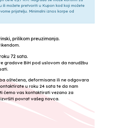
ili možete pretvoriti u Kupon kod koji možete
ti svome prijatelju. Minimalni iznos korpe od
inski, prilikom preuzimanja.
vikendom.
roku 72 sata.
sve gradove BiH pod uslovom da narudžbu
ati.
oba oštećena, deformisana ili ne odgovara
ontaktirate u roku 24 sata te da nam
 Mi ćemo vas kontaktirati vezano za
izvršiti povrat vašeg novca.