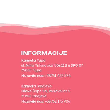
INFORMACIJE
Karmelia Tuzla
ul. Mitra Trifunovića Uče 11B u SPO 07
75000 Tuzla
Nazovite nas:
+38761 422 586
Karmelia Sarajevo
Nikole Šopa 5a, Poslovni br 5
71210 Sarajevo
Nazovite nas:
+38762 173 906