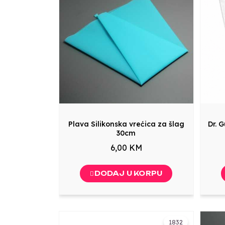
Plava Silikonska vrećica za šlag
Dr. 
30cm
6,00 KM
DODAJ U KORPU
1832