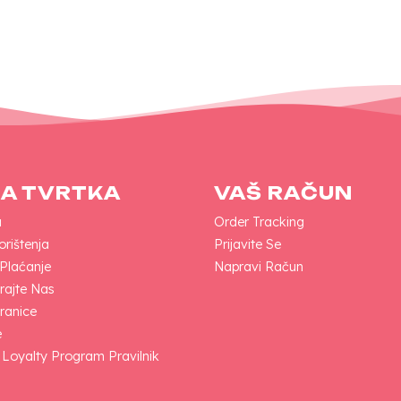
A TVRTKA
VAŠ RAČUN
a
Order Tracking
orištenja
Prijavite Se
 Plaćanje
Napravi Račun
rajte Nas
ranice
e
 Loyalty Program Pravilnik