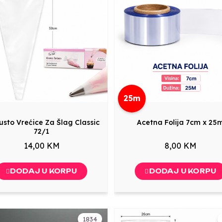
25m
Gusto Vrećice Za Šlag Classic
Acetna Folija 7cm x 25
72/1
14,00 KM
8,00 KM
DODAJ U KORPU
DODAJ U KORPU
1834