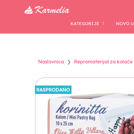
KATEGORIJE
NOVO U
Naslovnica
Repromaterijal za kolače i
RASPRODANO