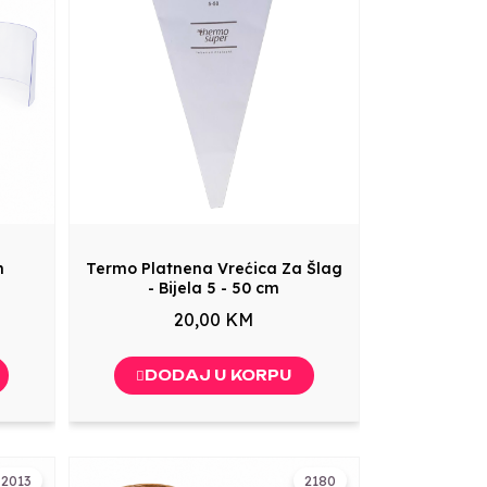
m
Termo Platnena Vrećica Za Šlag
- Bijela 5 - 50 cm
20,00 KM
DODAJ U KORPU
2013
2180