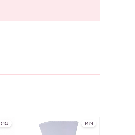
1415
1474