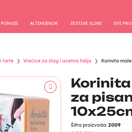
 PONUDI
ALTINDEKOR
JESTIVE SLIKE
SVI PR
 torte
Vrećice za šlag i acetna folija
Korinita male
Korinita
za pisa
10x25c
Šifra proizvoda:
2009