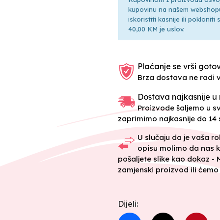
kupovinu na našem webshopu 
iskoristiti kasnije ili pokloni
40,00 KM je uslov.
Plaćanje se vrši gotov
Brza dostava ne radi 
Dostava najkasnije u 
Proizvode šaljemo u 
zaprimimo najkasnije do 14 s
U slučaju da je vaša r
opisu molimo da nas k
pošaljete slike kao dokaz -
zamjenski proizvod ili ćemo 
Dijeli: