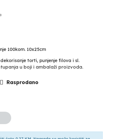
a
anje 100kom. 10x25cm
korisanje torti, punjenje filova i sl.
upanja u boji i ambalaži proizvoda.
Rasprodano
ti ćete 0,27 KM. Nagrada se može koristiti za