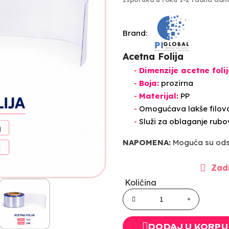
Brand:
Acetna Folija
-
Dimenzije acetne folij
-
Boja:
prozirna
-
Materijal:
PP
-
Omogućava lakše filovanj
-
Služi za oblaganje rubov
NAPOMENA:
Moguća su odst
Zadn
Količina
DODAJ U KORPU