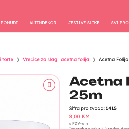
 PONUDI
ALTINDEKOR
JESTIVE SLIKE
SVI PR
 torte
Vrećice za šlag i acetna folija
Acetna Folij
Acetna F
25m
Šifra proizvoda:
1415
8,00 KM
s PDV-om
Isporuka u roku 1-2 radna dan