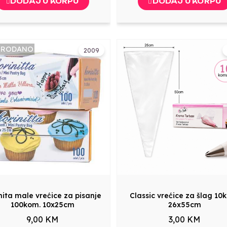
DODAJ U KORPU
DODAJ U KORPU
PRODANO
2009
nita male vrećice za pisanje
Classic vrećice za šlag 10
100kom. 10x25cm
26x55cm
9,00 KM
3,00 KM