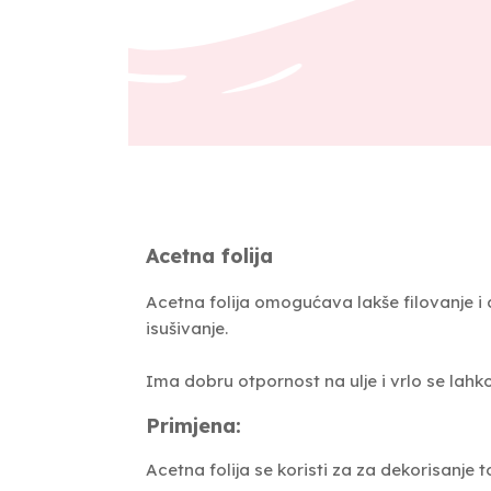
Acetna folija
Acetna folija omogućava lakše filovanje i de
isušivanje.
Ima dobru otpornost na ulje i vrlo se lahko č
Primjena:
Acetna folija se koristi za za dekorisanje to