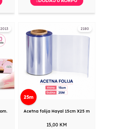
DODAJ U KORPU
2013
2180
25m
kom.
Acetna folija Hayal 15cm X25 m
15,00 KM