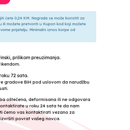
ti ćete 0,24 KM. Nagrada se može koristiti za
ili možete pretvoriti u Kupon kod koji možete
ti svome prijatelju. Minimalni iznos korpe od
inski, prilikom preuzimanja.
vikendom.
roku 72 sata.
sve gradove BiH pod uslovom da narudžbu
ati.
oba oštećena, deformisana ili ne odgovara
ontaktirate u roku 24 sata te da nam
 Mi ćemo vas kontaktirati vezano za
izvršiti povrat vašeg novca.