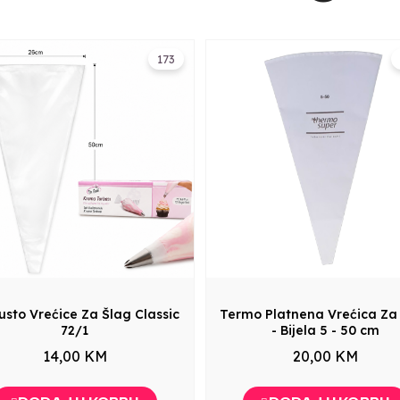
173
Gusto Vrećice Za Šlag Classic
Termo Platnena Vrećica Za
72/1
- Bijela 5 - 50 cm
14,00 KM
20,00 KM