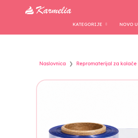
KATEGORIJE
NOVO U
Naslovnica
Repromaterijal za kolače i