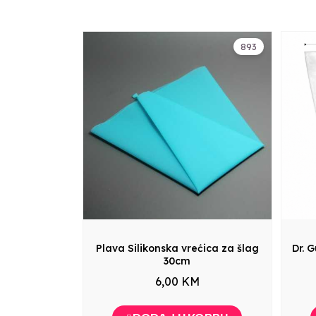
893
Plava Silikonska vrećica za šlag
Dr. 
30cm
6,00 KM