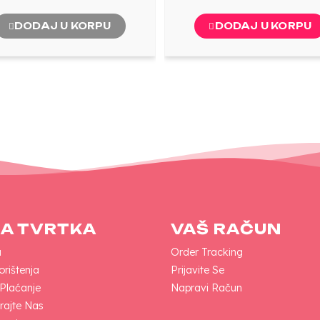
DODAJ U KORPU
DODAJ U KORPU
A TVRTKA
VAŠ RAČUN
a
Order Tracking
orištenja
Prijavite Se
 Plaćanje
Napravi Račun
rajte Nas