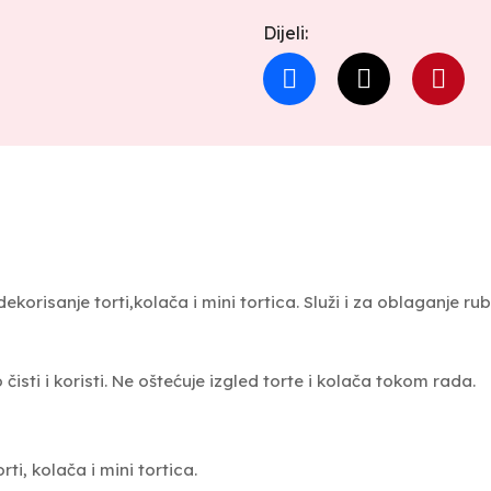
Dijeli:
korisanje torti,kolača i mini tortica. Služi i za oblaganje rub
isti i koristi.
Ne oštećuje izgled torte i kolača tokom rada.
rti, kolača i mini tortica.