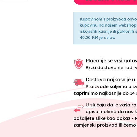
Kupovinom 1 proizvoda osvoji
kupovinu na našem webshopu 
iskoristiti kasnije ili pokloni
40,00 KM je uslov.
Plaćanje se vrši gotov
Brza dostava ne radi 
Dostava najkasnije u 
Proizvode šaljemo u 
zaprimimo najkasnije do 14 s
U slučaju da je vaša r
opisu molimo da nas k
pošaljete slike kao dokaz -
zamjenski proizvod ili ćemo 