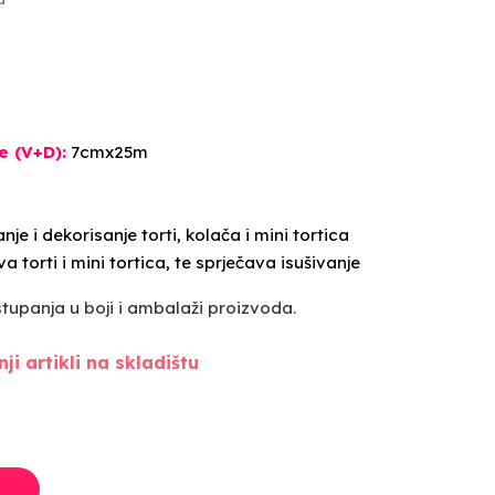
e (V+D):
7cmx25m
e i dekorisanje torti, kolača i mini tortica
a torti i mini tortica, te sprječava isušivanje
upanja u boji i ambalaži proizvoda.
ji artikli na skladištu