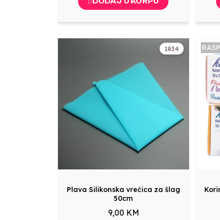
DODAJ U KORPU
RAS
1834
Plava Silikonska vrećica za šlag
Kori
50cm
9,00 KM