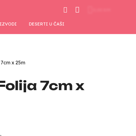
0,00 KM
OIZVODI
DESERTI U ČAŠI
a 7cm x 25m
olija 7cm x
a