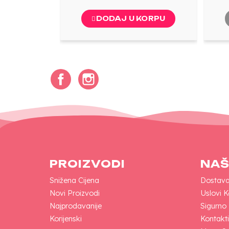
DODAJ U KORPU
Facebook
Instagram
PROIZVODI
NAŠ
Snižena Cijena
Dostav
Novi Proizvodi
Uslovi K
Najprodavanije
Sigurno
Korijenski
Kontakti