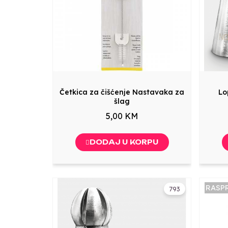
Četkica za čišćenje Nastavaka za
Lo
šlag
5,00 KM
DODAJ U KORPU
RASP
793