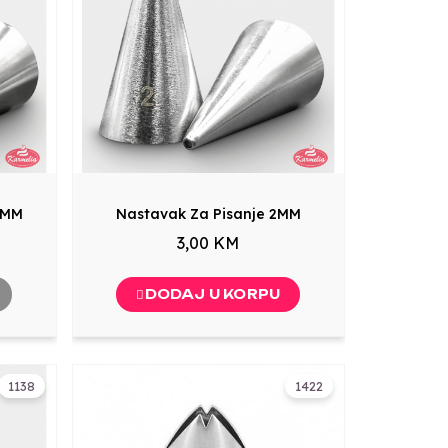
.5MM
Nastavak Za Pisanje 2MM
3,00 KM
DODAJ U KORPU
1138
1422