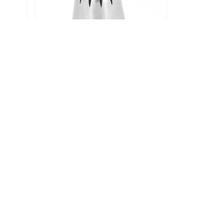
C
Nastavak Za Šlag - 1E
4,00 KM
DODAJ U KORPU
1424
1142