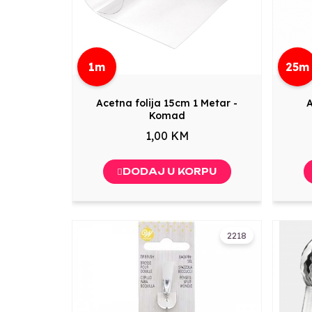
1m
25m
Acetna folija 15cm 1 Metar -
A
Komad
1,00 KM
DODAJ U KORPU
2218