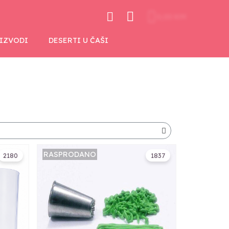
0,00 KM
OIZVODI
DESERTI U ČAŠI
RASPRODANO
2180
1837