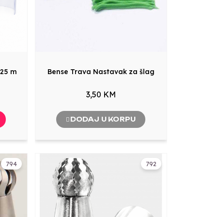
X25 m
Bense Trava Nastavak za šlag
3,50 KM
DODAJ U KORPU
794
792