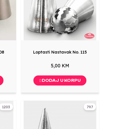
08
Loptasti Nastavak No. 115
5,00 KM
DODAJ U KORPU
1203
797