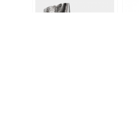
Nastavak Za Šlag - 126
4,00 KM
DODAJ U KORPU
2885