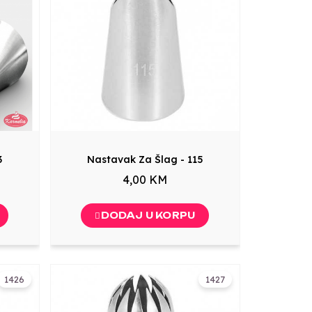
3
Nastavak Za Šlag - 115
4,00 KM
DODAJ U KORPU
1426
1427