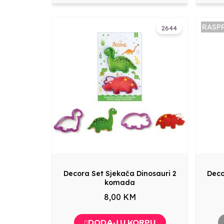
RASP
2644
Decora Set Sjekača Dinosauri 2
Deco
komada
8,00 KM
DODAJ U KORPU