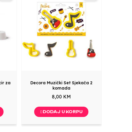
ir za
Decora Muzički Set Sjekača 2
komada
8,00 KM
DODAJ U KORPU