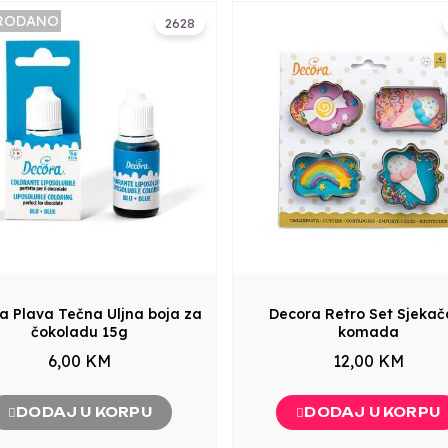
RODANO
2628
a Plava Tečna Uljna boja za
Decora Retro Set Sjekač
čokoladu 15g
komada
6,00 KM
12,00 KM
DODAJ U KORPU
DODAJ U KORPU