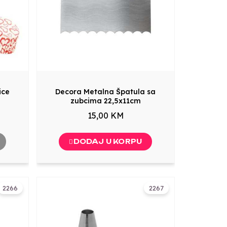
ice
Decora Metalna Špatula sa
zubcima 22,5x11cm
15,00 KM
DODAJ U KORPU
2266
2267