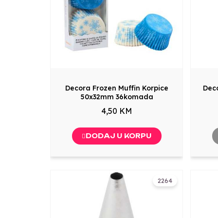
Decora Frozen Muffin Korpice
Deco
50x32mm 36komada
4,50 KM
DODAJ U KORPU
2264