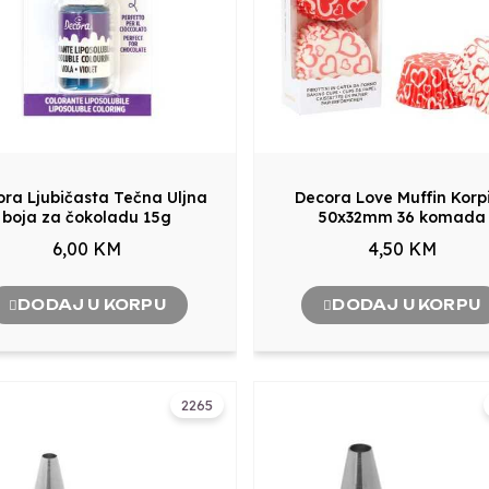
ra Ljubičasta Tečna Uljna
Decora Love Muffin Korp
boja za čokoladu 15g
50x32mm 36 komada
6,00 KM
4,50 KM
DODAJ U KORPU
DODAJ U KORPU
2265