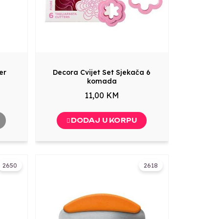
er
Decora Cvijet Set Sjekača 6
komada
11,00 KM
DODAJ U KORPU
2650
2618