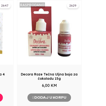
RASPRODANO
2647
2629
a 4
Decora Roze Tečna Uljna boja za
čokoladu 15g
6,00 KM
DODAJ U KORPU