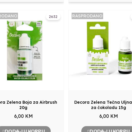
RODANO
RASPRODANO
2632
ra Zelena Boja za Airbrush
Decora Zelena Tečna Uljna
20g
za čokoladu 15g
6,00 KM
6,00 KM
DODAJ U KORPU
DODAJ U KORPU