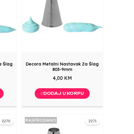
a Šlag
Decora Metalni Nastavak Za Šlag
803-9mm
4,00 KM
DODAJ U KORPU
RASPRODANO
2270
2271