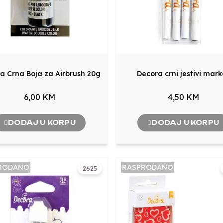
a Crna Boja za Airbrush 20g
Decora crni jestivi mark
6,00 KM
4,50 KM
DODAJ U KORPU
DODAJ U KORPU
RODANO
RASPRODANO
2625