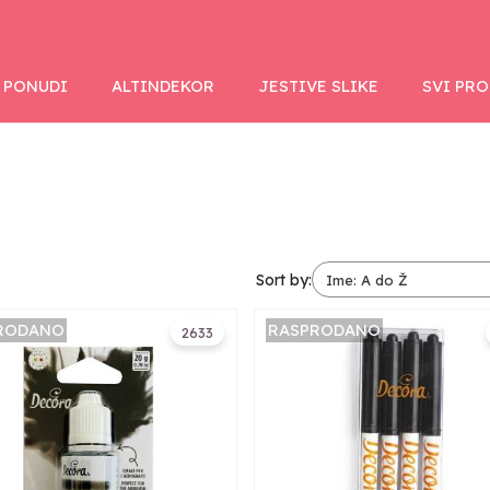
 PONUDI
ALTINDEKOR
JESTIVE SLIKE
SVI PR
Sort by:
RODANO
RASPRODANO
2633