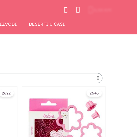
0,00 KM
OIZVODI
DESERTI U ČAŠI
2622
2645