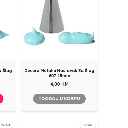
a Šlag
Decora Metalni Nastavak Za Šlag
807-15mm
4,00 KM
DODAJ U KORPU
2648
2646