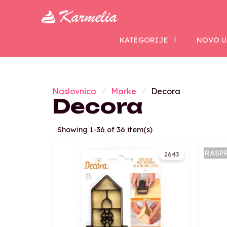
KATEGORIJE
NOVO U
Naslovnica
Marke
Decora
Decora
Showing 1-36 of 36 item(s)
RASP
2643