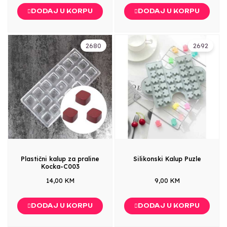
DODAJ U KORPU
DODAJ U KORPU
2680
2692
Plastični kalup za praline
Silikonski Kalup Puzle
Kocka-C003
14,00 KM
9,00 KM
DODAJ U KORPU
DODAJ U KORPU