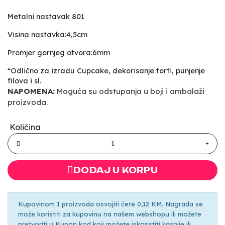
Metalni nastavak 801
Visina nastavka:4,5cm
Promjer gornjeg otvora:6mm
*Odlično za izradu Cupcake, dekorisanje torti, punjenje
filova i sl.
NAPOMENA:
Moguća su odstupanja u boji i ambalaži
proizvoda.
Količina
DODAJ U KORPU
Kupovinom 1 proizvoda osvojiti ćete 0,12 KM. Nagrada se
može koristiti za kupovinu na našem webshopu ili možete
pretvoriti u Kupon kod koji možete iskoristiti kasnije ili