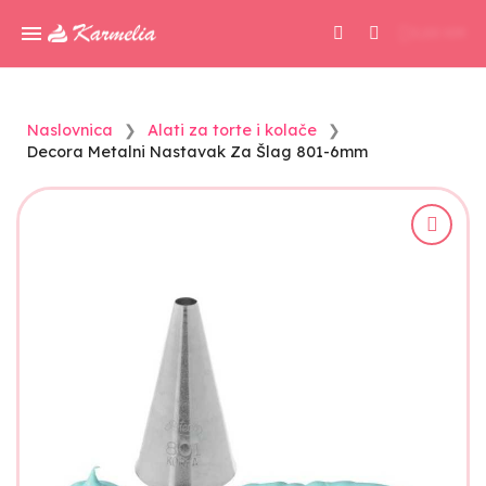
0,00 KM
Naslovnica
Alati za torte i kolače
Decora Metalni Nastavak Za Šlag 801-6mm