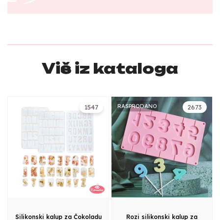
Više iz kataloga
RASPRODANO
1547
2673
Silikonski kalup za Čokoladu
Rozi silikonski kalup za