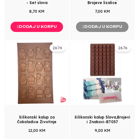
- Set slova
Brojeve lizalice
8,70 KM
7,00 KM
DODAJ U KORPU
DODAJ U KORPU
2674
2676
Silikonski kalup za
Silikonski kalup Slova,Brojevi
Čokoladice Životinje
i Znakovi-BT057
12,00 KM
9,00 KM