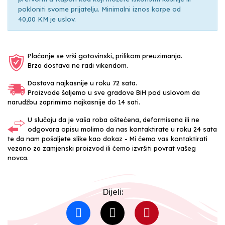
pokloniti svome prijatelju. Minimalni iznos korpe od
40,00 KM je uslov.
Plaćanje se vrši gotovinski, prilikom preuzimanja.
Brza dostava ne radi vikendom.
Dostava najkasnije u roku 72 sata.
Proizvode šaljemo u sve gradove BiH pod uslovom da
narudžbu zaprimimo najkasnije do 14 sati.
U slučaju da je vaša roba oštećena, deformisana ili ne
odgovara opisu molimo da nas kontaktirate u roku 24 sata
te da nam pošaljete slike kao dokaz - Mi ćemo vas kontaktirati
vezano za zamjenski proizvod ili ćemo izvršiti povrat vašeg
novca.
Dijeli: