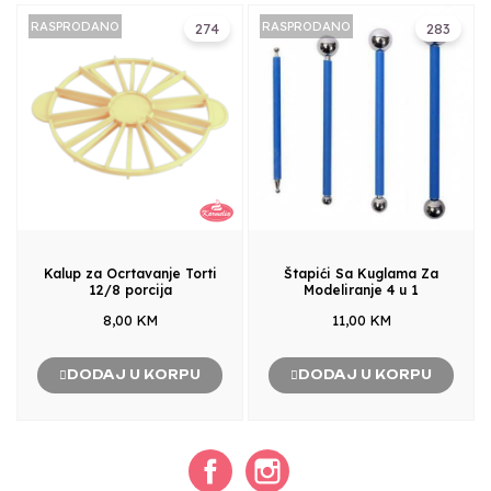
RASPRODANO
RASPRODANO
274
283
Kalup za Ocrtavanje Torti
Štapići Sa Kuglama Za
12/8 porcija
Modeliranje 4 u 1
8,00 KM
11,00 KM
DODAJ U KORPU
DODAJ U KORPU
Facebook
Instagram