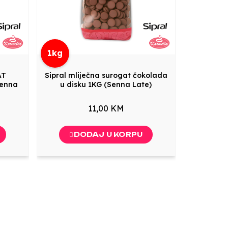
1kg
AT
Sipral mliječna surogat čokolada
Senna
u disku 1KG (Senna Late)
11,00 KM
DODAJ U KORPU