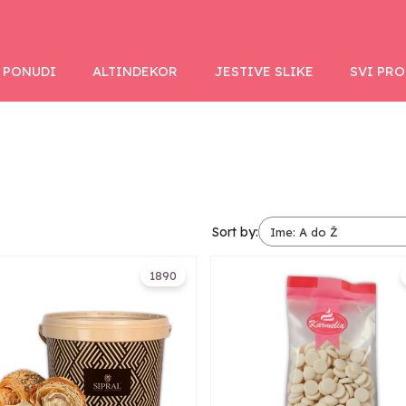
 PONUDI
ALTINDEKOR
JESTIVE SLIKE
SVI PR
Sort by:
1890