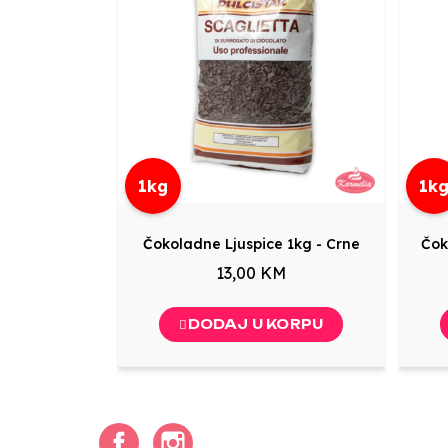
1kg
1k
Čokoladne Ljuspice 1kg - Crne
Čok
13,00 KM
DODAJ U KORPU
Facebook
Instagram