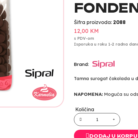
FONDEN
Šifra proizvoda:
2088
12,00 KM
s PDV-om
Isporuka u roku 1-2 radna dan
Brand:
Tamna surogat čokolada u d
NAPOMENA:
Moguća su odst
Količina
DODAJ U KORPU