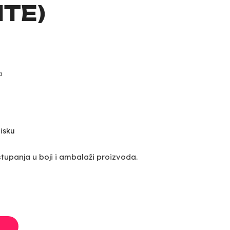
TE)
a
isku
upanja u boji i ambalaži proizvoda.