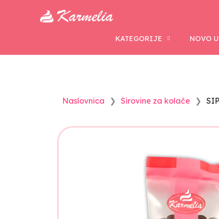
KATEGORIJE
NOVO U
Naslovnica
Sirovine za kolače
SI