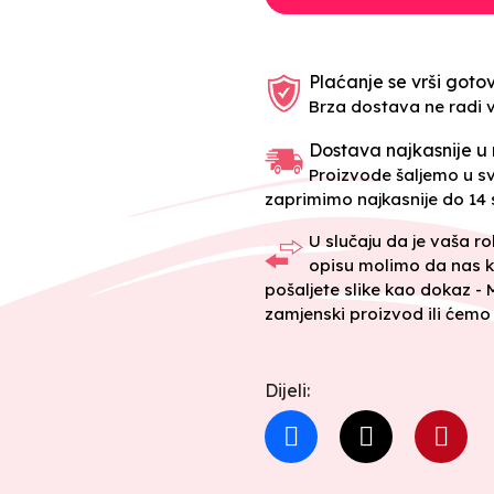
Plaćanje se vrši gotov
Brza dostava ne radi 
Dostava najkasnije u 
Proizvode šaljemo u 
zaprimimo najkasnije do 14 s
U slučaju da je vaša r
opisu molimo da nas k
pošaljete slike kao dokaz -
zamjenski proizvod ili ćemo 
Dijeli: