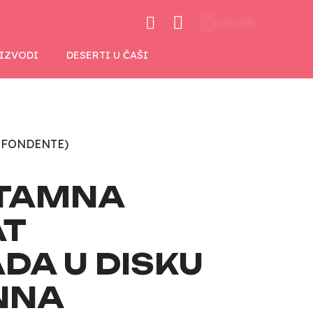
0,00 KM
OIZVODI
DESERTI U ČAŠI
 FONDENTE)
 TAMNA
AT
DA U DISKU
ENNA