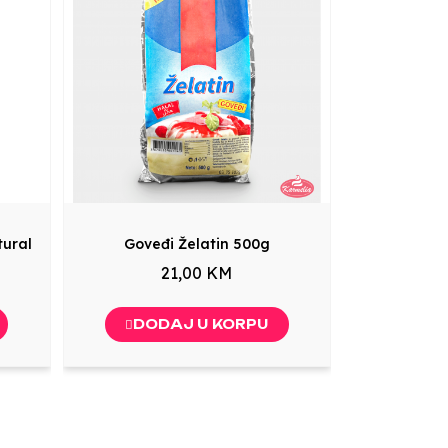
tural
Goveđi Želatin 500g
21,00 KM
DODAJ U KORPU