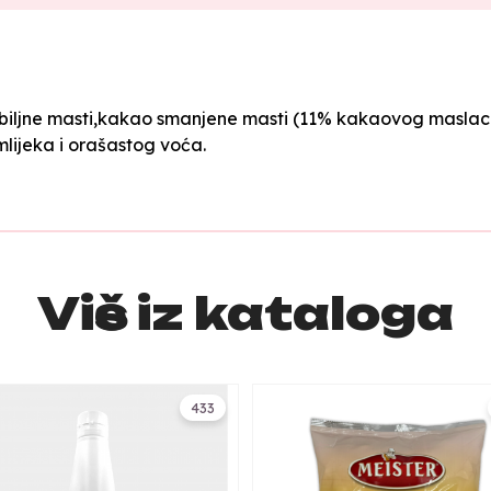
 biljne masti,kakao smanjene masti (11% kakaovog maslaca
lijeka i orašastog voća.
Više iz kataloga
433