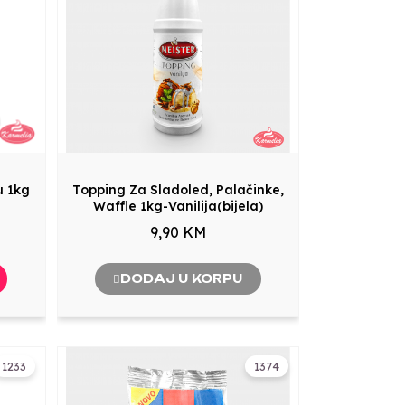
u 1kg
Topping Za Sladoled, Palačinke,
Waffle 1kg-Vanilija(bijela)
9,90 KM
DODAJ U KORPU
1233
1374