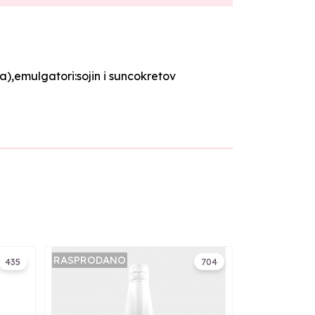
),emulgatori:sojin i suncokretov
RASPRODANO
435
704