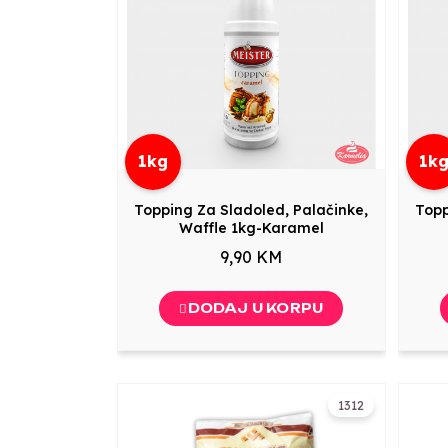
1kg
1k
Topping Za Sladoled, Palačinke,
Topp
Waffle 1kg-Karamel
9,90 KM
DODAJ U KORPU
1312