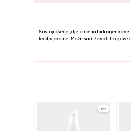
Sastojci:šećer,djelomično hidrogenirane
lecitin,arome. Može sadržavati tragove m
155