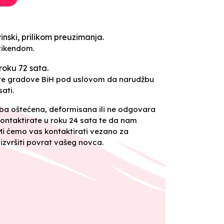
inski, prilikom preuzimanja.
vikendom.
roku 72 sata.
sve gradove BiH pod uslovom da narudžbu
ati.
oba oštećena, deformisana ili ne odgovara
ontaktirate u roku 24 sata te da nam
 Mi ćemo vas kontaktirati vezano za
izvršiti povrat vašeg novca.