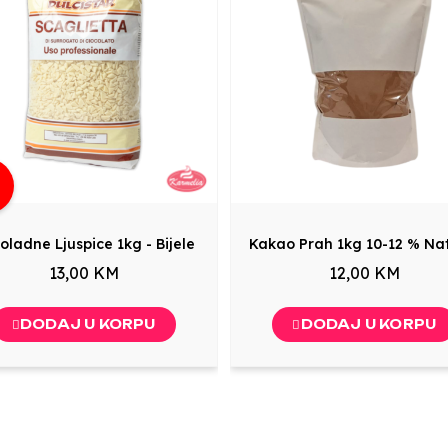
g
oladne Ljuspice 1kg - Bijele
Kakao Prah 1kg 10-12 % Na
13,00 KM
12,00 KM
DODAJ U KORPU
DODAJ U KORPU