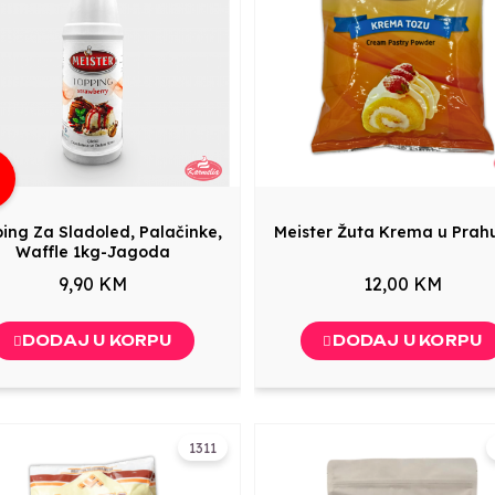
g
ing Za Sladoled, Palačinke,
Meister Žuta Krema u Prah
Waffle 1kg-Jagoda
9,90 KM
12,00 KM
DODAJ U KORPU
DODAJ U KORPU
1311