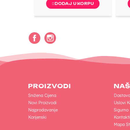
DODAJ U KORPU
Facebook
Instagram
PROIZVODI
NAŠ
Snižena Cijena
Dostav
Novi Proizvodi
Uslovi K
Najprodavanije
Sigurno
Korijenski
Kontakti
Mapa St