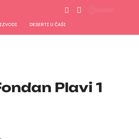
0,00 KM
OIZVODI
DESERTI U ČAŠI
ondan Plavi 1
a