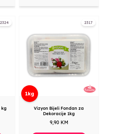
2324
2317
1kg
1 kg
Vizyon Bijeli Fondan za
Dekoracije 1kg
9,90 KM