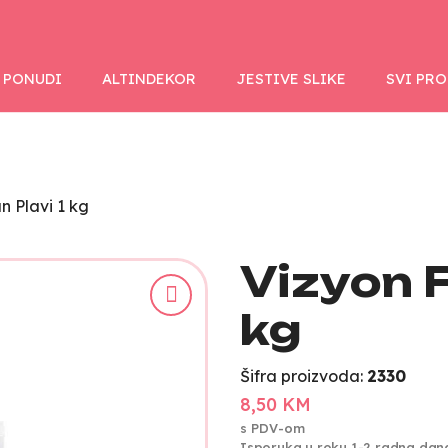
 PONUDI
ALTINDEKOR
JESTIVE SLIKE
SVI PR
n Plavi 1 kg
Vizyon F
kg
Šifra proizvoda:
2330
8,50 KM
s PDV-om
Isporuka u roku 1-2 radna dan