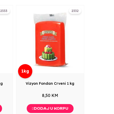
2333
2332
1kg
kg
Vizyon Fondan Crveni 1 kg
8,50 KM
DODAJ U KORPU