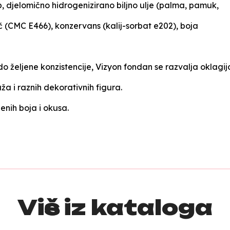
b, djelomično hidrogenizirano biljno ulje (palma, pamuk,
ač (CMC E466), konzervans (kalij-sorbat e202), boja
željene konzistencije, Vizyon fondan se razvalja oklagijom
ruža i raznih dekorativnih figura.
enih boja i okusa.
Više iz kataloga