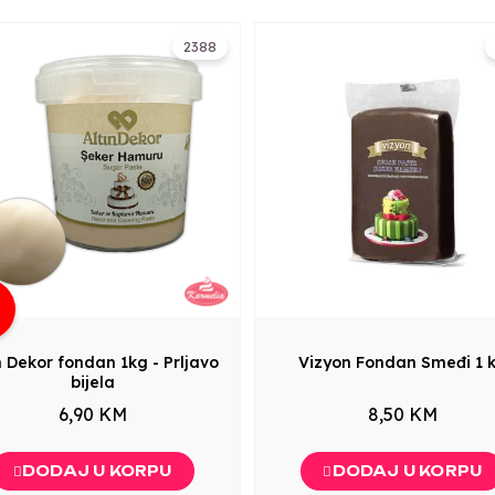
2388
g
n Dekor fondan 1kg - Prljavo
Vizyon Fondan Smeđi 1 
bijela
6,90 KM
8,50 KM
DODAJ U KORPU
DODAJ U KORPU