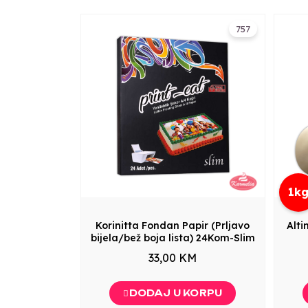
757
1k
Korinitta Fondan Papir (Prljavo
Alti
bijela/bež boja lista) 24Kom-Slim
33,00 KM
DODAJ U KORPU