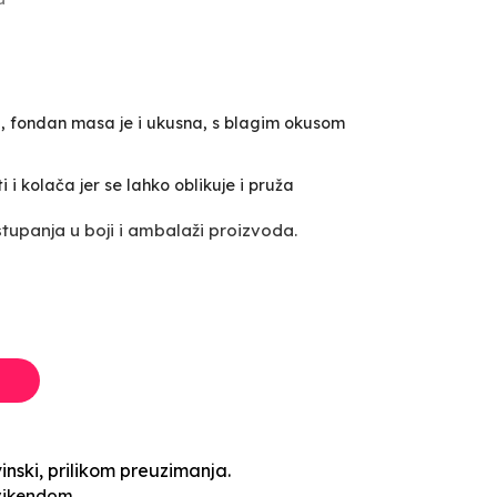
na, fondan masa je i ukusna, s blagim okusom
i i kolača jer se lahko oblikuje i pruža
upanja u boji i ambalaži proizvoda.
inski, prilikom preuzimanja.
vikendom.