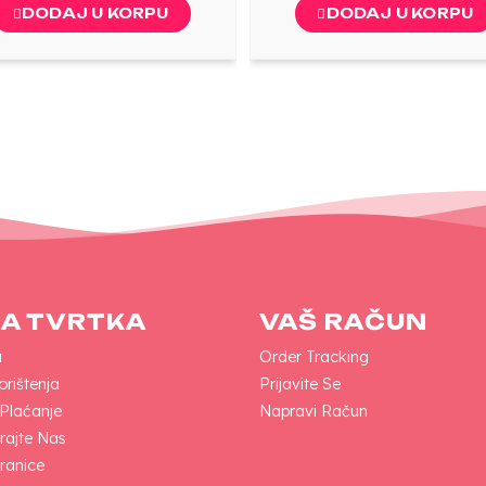
DODAJ U KORPU
DODAJ U KORPU
A TVRTKA
VAŠ RAČUN
a
Order Tracking
orištenja
Prijavite Se
 Plaćanje
Napravi Račun
rajte Nas
ranice