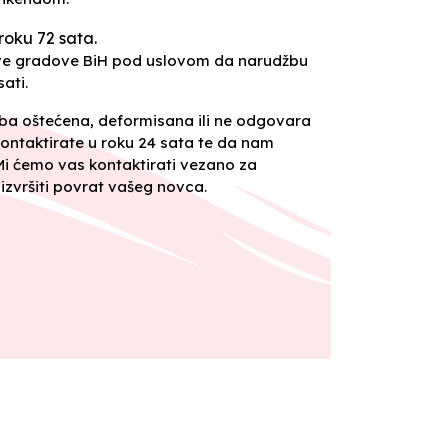
roku 72 sata.
sve gradove BiH pod uslovom da narudžbu
ati.
oba oštećena, deformisana ili ne odgovara
ontaktirate u roku 24 sata te da nam
 Mi ćemo vas kontaktirati vezano za
izvršiti povrat vašeg novca.