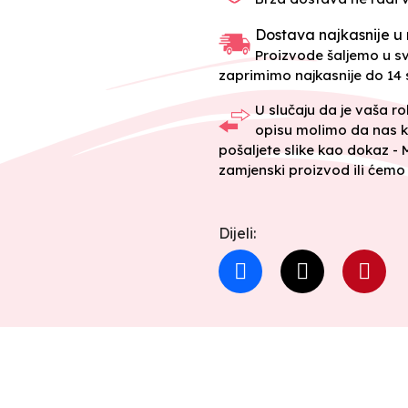
Dostava najkasnije u 
Proizvode šaljemo u 
zaprimimo najkasnije do 14 s
U slučaju da je vaša r
opisu molimo da nas k
pošaljete slike kao dokaz -
zamjenski proizvod ili ćemo 
Dijeli: