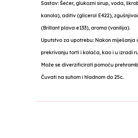
Sastav: Šećer, glukozni sirup, voda, škro
kanola), aditiv (glicerol E422), zgušnjiv
(Brillant plava e133), aroma (vanilija).
Uputstvo za upotrebu: Nakon miješanja do 
prekrivanju torti i kolača, kao i u izradi 
Može se diverzificirati pomoću prehramb
Čuvati na suhom i hladnom do 25c.