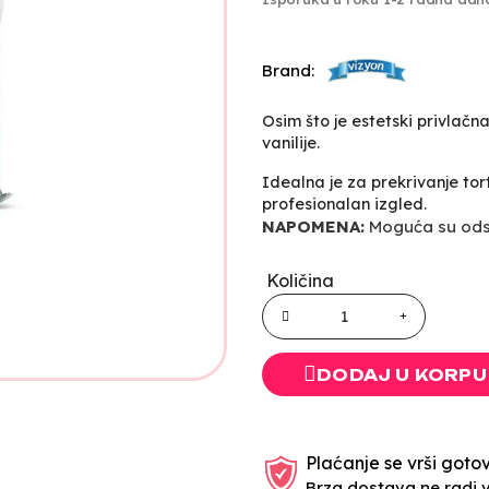
Brand:
Osim što je estetski privlač
vanilije.
Idealna je za prekrivanje tort
profesionalan izgled.
NAPOMENA:
Moguća su odst
Količina
DODAJ U KORPU
Plaćanje se vrši gotov
Brza dostava ne radi 