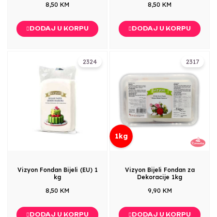
8,50 KM
8,50 KM
DODAJ U KORPU
DODAJ U KORPU
2324
2317
1kg
Vizyon Fondan Bijeli (EU) 1
Vizyon Bijeli Fondan za
kg
Dekoracije 1kg
8,50 KM
9,90 KM
DODAJ U KORPU
DODAJ U KORPU