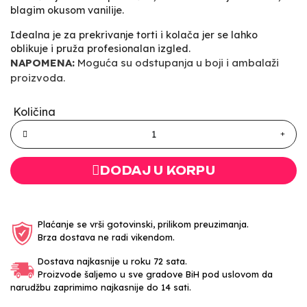
blagim okusom vanilije.
Idealna je za prekrivanje torti i kolača jer se lahko
oblikuje i pruža profesionalan izgled.
NAPOMENA:
Moguća su odstupanja u boji i ambalaži
proizvoda.
Količina
DODAJ U KORPU
Plaćanje se vrši gotovinski, prilikom preuzimanja.
Brza dostava ne radi vikendom.
Dostava najkasnije u roku 72 sata.
Proizvode šaljemo u sve gradove BiH pod uslovom da
narudžbu zaprimimo najkasnije do 14 sati.