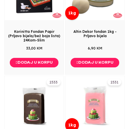
1kg
Korinitta Fondan Papir
Altin Dekor fondan 1kg -
(Prljavo bijela/bež boja lista)
Prljavo bijela
24Kom-Slim
33,00 KM
6,90 KM
DODAJ U KORPU
DODAJ U KORPU
2333
2331
1kg