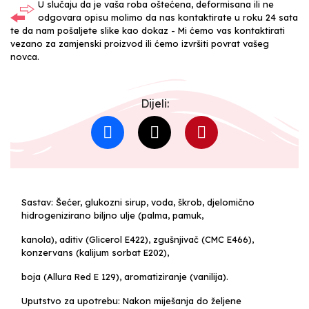
U slučaju da je vaša roba oštećena, deformisana ili ne
odgovara opisu molimo da nas kontaktirate u roku 24 sata
te da nam pošaljete slike kao dokaz - Mi ćemo vas kontaktirati
vezano za zamjenski proizvod ili ćemo izvršiti povrat vašeg
novca.
Dijeli:
Sastav: Šećer, glukozni sirup, voda, škrob, djelomično
hidrogenizirano biljno ulje (palma, pamuk,
kanola), aditiv (Glicerol E422), zgušnjivač (CMC E466),
konzervans (kalijum sorbat E202),
boja (Allura Red E 129), aromatiziranje (vanilija).
Uputstvo za upotrebu: Nakon miješanja do željene