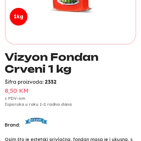
1kg
Vizyon Fondan
Crveni 1 kg
Šifra proizvoda:
2332
8,50 KM
s PDV-om
Isporuka u roku 1-2 radna dana
Brand:
Osim što je estetski privlačna, fondan masa je i ukusna, s