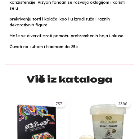
konzistencije, Vizyon fondan se razvalja oklagijom i koristi
se u
prekrivanju torti i kolača, kao i u izradi ruža i raznih
dekorativnih figura.
Može se diverzificirati pomoću prehrambenih boja i okusa.
Čuvati na suhom i hladnom do 25c.
Više iz kataloga
757
2388