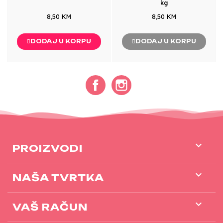
kg
8,50 KM
8,50 KM
DODAJ U KORPU
DODAJ U KORPU
Facebook
Instagram

PROIZVODI

NAŠA TVRTKA

VAŠ RAČUN