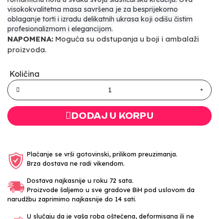
visokokvalitetna masa savršena je za besprijekorno
oblaganje torti i izradu delikatnih ukrasa koji odišu čistim
profesionalizmom i elegancijom.
NAPOMENA:
Moguća su odstupanja u boji i ambalaži
proizvoda.
Količina
DODAJ U KORPU
Plaćanje se vrši gotovinski, prilikom preuzimanja.
Brza dostava ne radi vikendom.
Dostava najkasnije u roku 72 sata.
Proizvode šaljemo u sve gradove BiH pod uslovom da
narudžbu zaprimimo najkasnije do 14 sati.
U slučaju da je vaša roba oštećena, deformisana ili ne