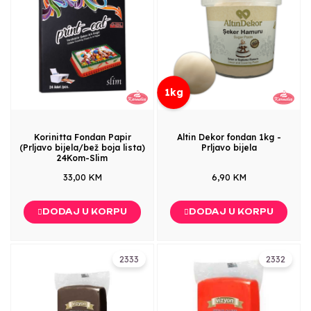
1kg
Korinitta Fondan Papir
Altin Dekor fondan 1kg -
(Prljavo bijela/bež boja lista)
Prljavo bijela
24Kom-Slim
33,00 KM
6,90 KM
DODAJ U KORPU
DODAJ U KORPU
2333
2332