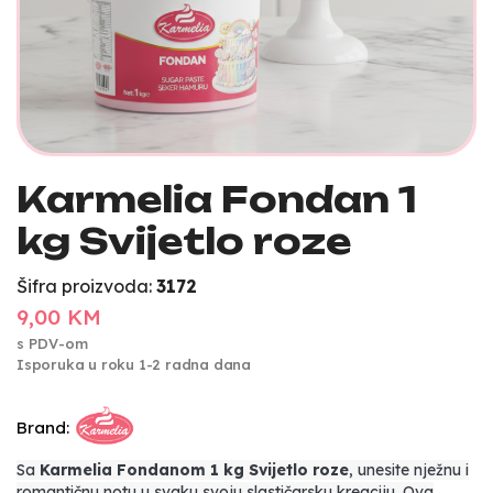
Karmelia Fondan 1
kg Svijetlo roze
Šifra proizvoda:
3172
9,00 KM
s PDV-om
Isporuka u roku 1-2 radna dana
Brand:
Sa
Karmelia Fondanom 1 kg Svijetlo roze
, unesite nježnu i
romantičnu notu u svaku svoju slastičarsku kreaciju. Ova