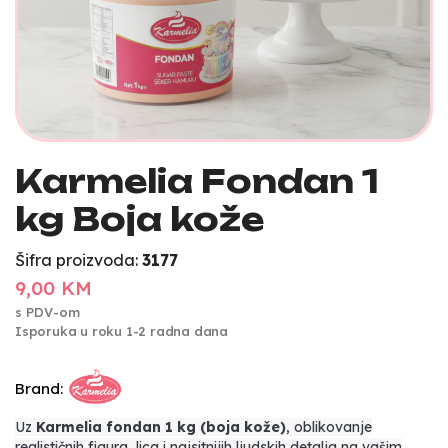
Karmelia Fondan 1
kg Boja kože
Šifra proizvoda:
3177
9,00 KM
s PDV-om
Isporuka u roku 1-2 radna dana
Brand:
Uz
Karmelia fondan 1 kg (boja kože)
, oblikovanje
realističnih figura, lica i najsitnijih ljudskih detalja na vašim