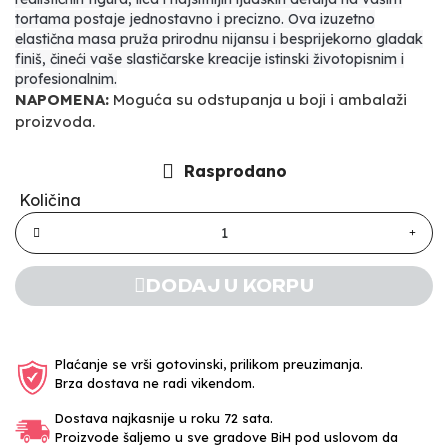
tortama postaje jednostavno i precizno. Ova izuzetno
elastična masa pruža prirodnu nijansu i besprijekorno gladak
finiš, čineći vaše slastičarske kreacije istinski životopisnim i
profesionalnim.
NAPOMENA:
Moguća su odstupanja u boji i ambalaži
proizvoda.
Rasprodano
Količina
DODAJ U KORPU
Plaćanje se vrši gotovinski, prilikom preuzimanja.
Brza dostava ne radi vikendom.
Dostava najkasnije u roku 72 sata.
Proizvode šaljemo u sve gradove BiH pod uslovom da