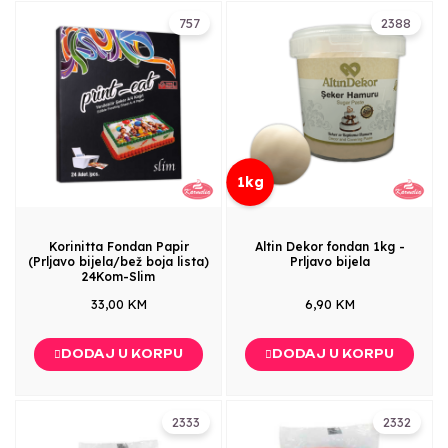
757
2388
1kg
Korinitta Fondan Papir
Altin Dekor fondan 1kg -
(Prljavo bijela/bež boja lista)
Prljavo bijela
24Kom-Slim
33,00 KM
6,90 KM
DODAJ U KORPU
DODAJ U KORPU
2333
2332