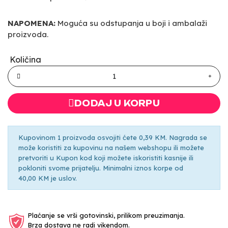
NAPOMENA:
Moguća su odstupanja u boji i ambalaži
proizvoda.
Količina
DODAJ U KORPU
Kupovinom 1 proizvoda osvojiti ćete 0,39 KM. Nagrada se
može koristiti za kupovinu na našem webshopu ili možete
pretvoriti u Kupon kod koji možete iskoristiti kasnije ili
pokloniti svome prijatelju. Minimalni iznos korpe od
40,00 KM je uslov.
Plaćanje se vrši gotovinski, prilikom preuzimanja.
Brza dostava ne radi vikendom.