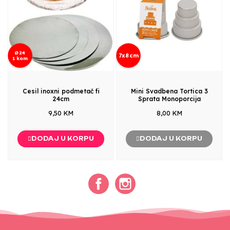
Ø24
7x8cm
1 kom
Cesil inoxni podmetač fi
Mini Svadbena Tortica 3
24cm
Sprata Monoporcija
9,50 KM
8,00 KM
DODAJ U KORPU
DODAJ U KORPU
Facebook
Instagram