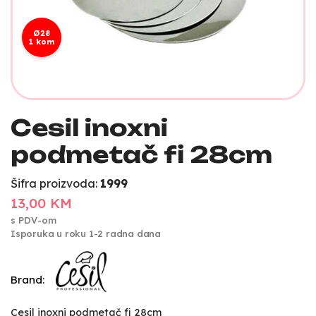
Ø28
1 kom
Cesil inoxni
podmetač fi 28cm
Šifra proizvoda:
1999
13,00 KM
s PDV-om
Isporuka u roku 1-2 radna dana
Brand:
Cesil inoxni podmetač fi 28cm