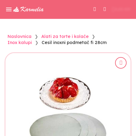
0,00 KM
Naslovnica
Alati za torte i kolače
Inox kalupi
Cesil inoxni podmetač fi 28cm