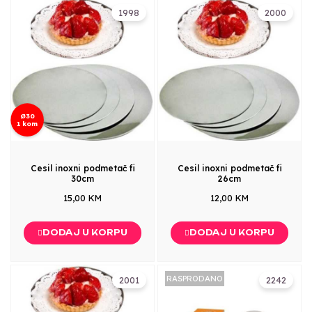
1998
2000
Ø30
1 kom
Cesil inoxni podmetač fi
Cesil inoxni podmetač fi
30cm
26cm
15,00 KM
12,00 KM
DODAJ U KORPU
DODAJ U KORPU
RASPRODANO
2001
2242