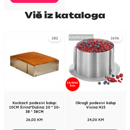
Više iz kataloga
RASPRODANO
282
1606
15/30x1
5cm
Kockasti podesivi kalup:
Okrugli podesivi kalup
10CM Širina*Dužina: 20 * 20-
Visina H15
38 * 38CM
26,00 KM
24,00 KM