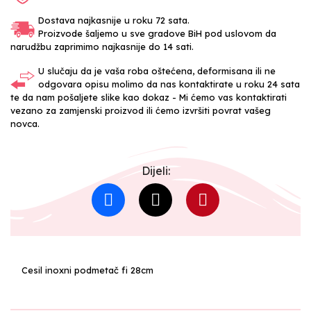
Dostava najkasnije u roku 72 sata.
Proizvode šaljemo u sve gradove BiH pod uslovom da
narudžbu zaprimimo najkasnije do 14 sati.
U slučaju da je vaša roba oštećena, deformisana ili ne
odgovara opisu molimo da nas kontaktirate u roku 24 sata
te da nam pošaljete slike kao dokaz - Mi ćemo vas kontaktirati
vezano za zamjenski proizvod ili ćemo izvršiti povrat vašeg
novca.
Dijeli:
Cesil inoxni podmetač fi 28cm