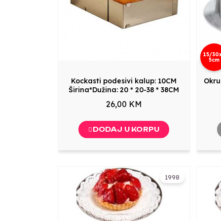
15/30
5cm
Kockasti podesivi kalup: 10CM
Okru
Širina*Dužina: 20 * 20-38 * 38CM
26,00 KM
DODAJ U KORPU
1998