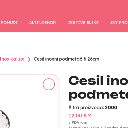
 PONUDI
ALTINDEKOR
JESTIVE SLIKE
SVI PR
Inox kalupi
Cesil inoxni podmetač fi 26cm
Cesil in
podmeta
Šifra proizvoda:
2000
12,00 KM
s PDV-om
Isporuka u roku 1-2 radna dan