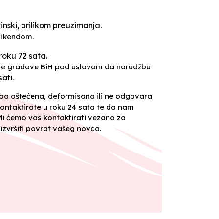
inski, prilikom preuzimanja.
vikendom.
roku 72 sata.
sve gradove BiH pod uslovom da narudžbu
ati.
oba oštećena, deformisana ili ne odgovara
ontaktirate u roku 24 sata te da nam
 Mi ćemo vas kontaktirati vezano za
izvršiti povrat vašeg novca.