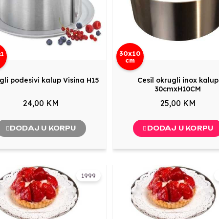
30x10
x1
cm
gli podesivi kalup Visina H15
Cesil okrugli inox kalup
30cmxH10CM
24,00 KM
25,00 KM
DODAJ U KORPU
DODAJ U KORPU
1999