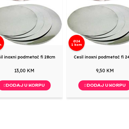
Ø24
m
1 kom
il inoxni podmetač fi 28cm
Cesil inoxni podmetač fi 
13,00 KM
9,50 KM
DODAJ U KORPU
DODAJ U KORPU