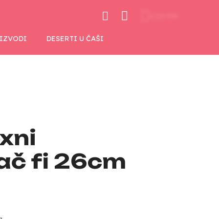
0,00 KM
OIZVODI
DESERTI U ČAŠI
oxni
č fi 26cm
a