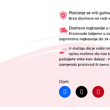
Plaćanje se vrši gotov
Brza dostava ne radi 
Dostava najkasnije u 
Proizvode šaljemo u 
zaprimimo najkasnije do 14 s
U slučaju da je vaša r
opisu molimo da nas k
pošaljete slike kao dokaz -
zamjenski proizvod ili ćemo 
Dijeli: