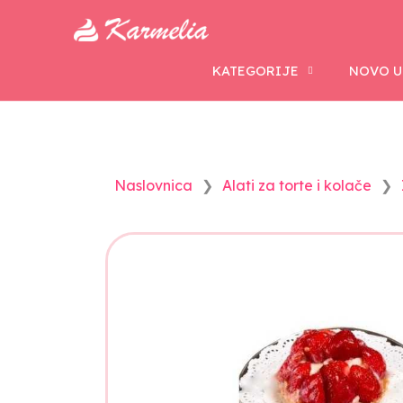
KATEGORIJE
NOVO U
Naslovnica
Alati za torte i kolače