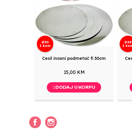
Ø30
Ø28
1 kom
1 ko
Cesil inoxni podmetač fi 30cm
Ces
15,00 KM
DODAJ U KORPU
Facebook
Instagram