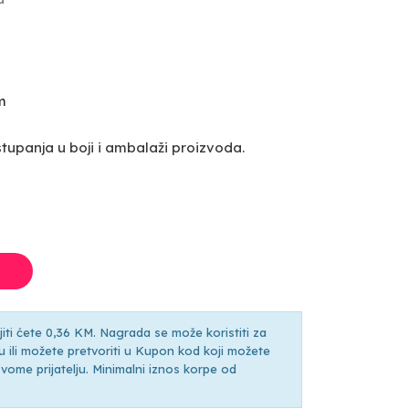
m
upanja u boji i ambalaži proizvoda.
ti ćete 0,36 KM. Nagrada se može koristiti za
ili možete pretvoriti u Kupon kod koji možete
ti svome prijatelju. Minimalni iznos korpe od