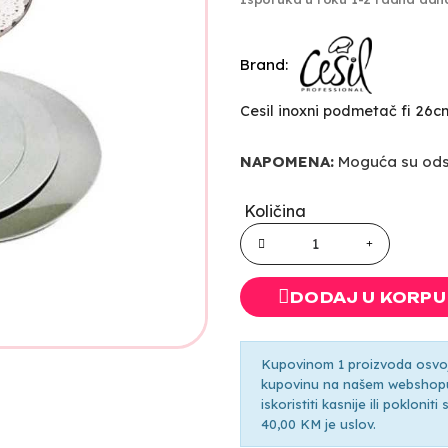
Brand:
Cesil inoxni podmetač fi 26c
NAPOMENA:
Moguća su odst
Količina
DODAJ U KORPU
Kupovinom 1 proizvoda osvoji
kupovinu na našem webshopu 
iskoristiti kasnije ili pokloni
40,00 KM je uslov.