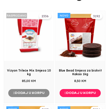
RASPRODANO
NOVO
2336
3192
Vizyon Trileće Mix Smjesa 10
Blue Bead Smjesa za biskvit
kg
Kakao 1kg
85,00 KM
8,50 KM
DODAJ U KORPU
DODAJ U KORPU
NOVO
NOVO