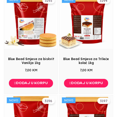
3193
3194
Blue Bead Smjesa za biskvit
Blue Bead Smjesa za Trileće
Vanilija 1kg
kolač 1kg
7,00 KM
7,00 KM
DODAJ U KORPU
DODAJ U KORPU
NOVO
NOVO
3196
3197