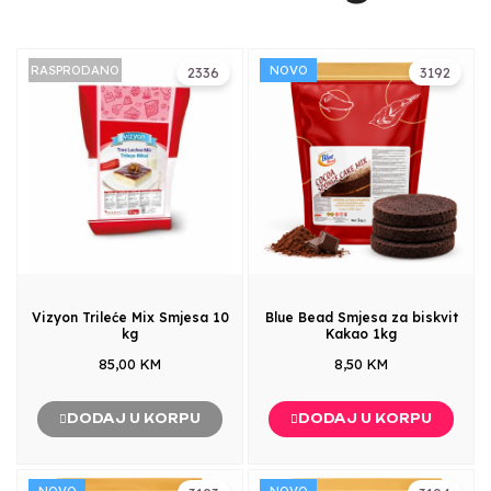
RASPRODANO
NOVO
2336
3192
Vizyon Trileće Mix Smjesa 10
Blue Bead Smjesa za biskvit
kg
Kakao 1kg
85,00 KM
8,50 KM
DODAJ U KORPU
DODAJ U KORPU
NOVO
NOVO