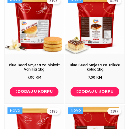
3193
3194
Blue Bead Smjesa za biskvit
Blue Bead Smjesa za Trileće
Vanilija 1kg
kolač 1kg
7,00 KM
7,00 KM
DODAJ U KORPU
DODAJ U KORPU
NOVO
NOVO
3195
3197