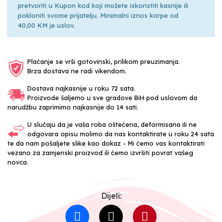
pretvoriti u Kupon kod koji možete iskoristiti kasnije ili
pokloniti svome prijatelju. Minimalni iznos korpe od
40,00 KM je uslov.
Plaćanje se vrši gotovinski, prilikom preuzimanja.
Brza dostava ne radi vikendom.
Dostava najkasnije u roku 72 sata.
Proizvode šaljemo u sve gradove BiH pod uslovom da
narudžbu zaprimimo najkasnije do 14 sati.
U slučaju da je vaša roba oštećena, deformisana ili ne
odgovara opisu molimo da nas kontaktirate u roku 24 sata
te da nam pošaljete slike kao dokaz - Mi ćemo vas kontaktirati
vezano za zamjenski proizvod ili ćemo izvršiti povrat vašeg
novca.
Dijeli: