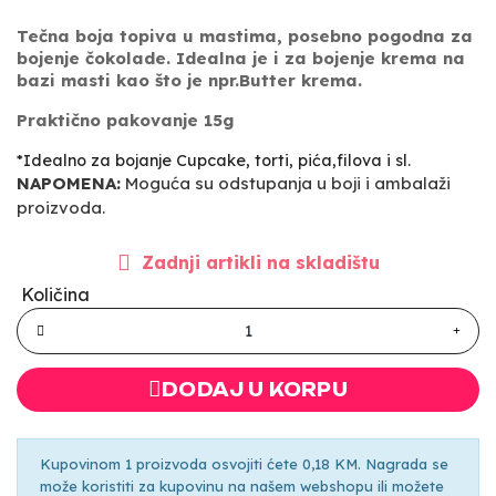
Tečna boja topiva u mastima, posebno pogodna za
bojenje čokolade. Idealna je i za bojenje krema na
bazi masti kao što je npr.Butter krema.
Praktično pakovanje 15g
*Idealno za bojanje Cupcake, torti, pića,filova i sl.
NAPOMENA:
Moguća su odstupanja u boji i ambalaži
proizvoda.
Zadnji artikli na skladištu
Količina
DODAJ U KORPU
Kupovinom 1 proizvoda osvojiti ćete 0,18 KM. Nagrada se
može koristiti za kupovinu na našem webshopu ili možete