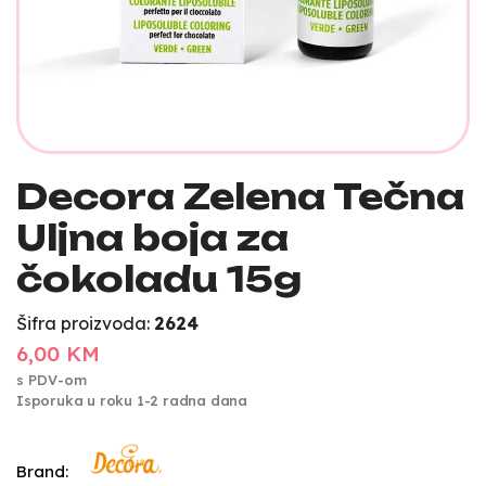
Decora Zelena Tečna
Uljna boja za
čokoladu 15g
Šifra proizvoda:
2624
6,00 KM
s PDV-om
Isporuka u roku 1-2 radna dana
Brand: