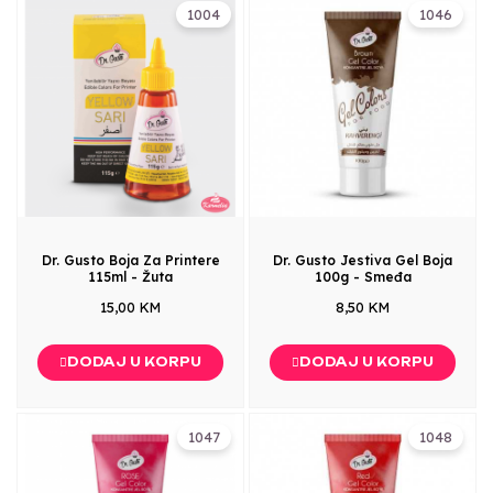
1004
1046
Dr. Gusto Boja Za Printere
Dr. Gusto Jestiva Gel Boja
115ml - Žuta
100g - Smeđa
15,00 KM
8,50 KM
DODAJ U KORPU
DODAJ U KORPU
1047
1048