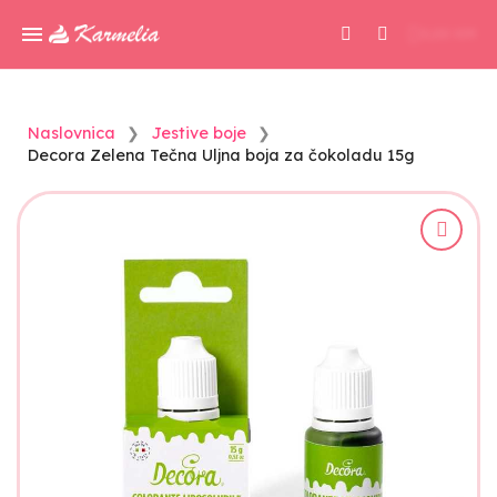
0,00 KM
Naslovnica
Jestive boje
Decora Zelena Tečna Uljna boja za čokoladu 15g