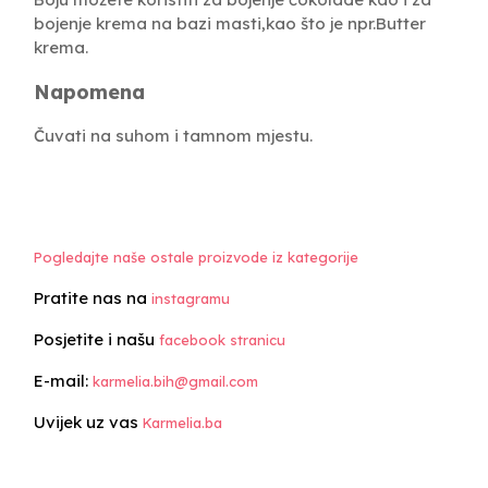
bojenje krema na bazi masti,kao što je npr.Butter
krema.
Napomena
Čuvati na suhom i tamnom mjestu.
Pogledajte naše ostale proizvode iz kategorije
Pratite nas na
instagramu
Posjetite i našu
facebook stranicu
E-mail:
karmelia.bih@gmail.com
Uvijek uz vas
Karmelia.ba