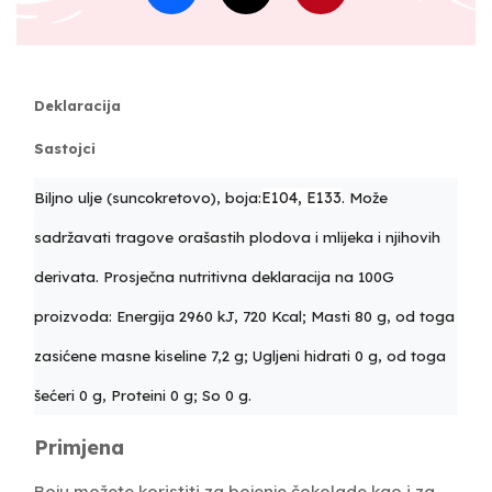
Deklaracija
Sastojci
E104, E133
Biljno ulje (suncokretovo), boja:
. Može
sadržavati tragove orašastih plodova i mlijeka i njihovih
derivata. Prosječna nutritivna deklaracija na 100G
proizvoda: Energija 2960 kJ, 720 Kcal; Masti 80 g, od toga
zasićene masne kiseline 7,2 g; Ugljeni hidrati 0 g, od toga
šećeri 0 g, Proteini 0 g; So 0 g.
Primjena
Boju možete koristiti za bojenje čokolade kao i za