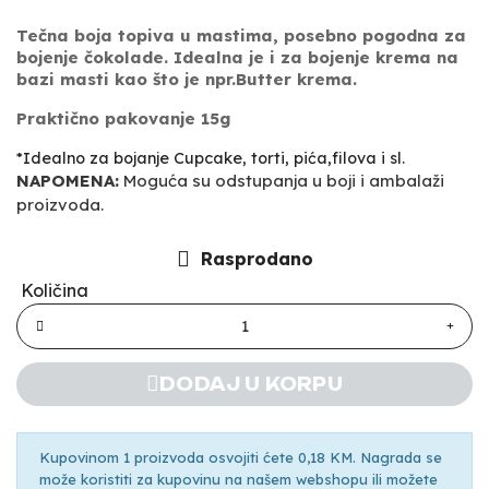
Tečna boja topiva u mastima, posebno pogodna za
bojenje čokolade. Idealna je i za bojenje krema na
bazi masti kao što je npr.Butter krema.
Praktično pakovanje 15g
*Idealno za bojanje Cupcake, torti, pića,filova i sl.
NAPOMENA:
Moguća su odstupanja u boji i ambalaži
proizvoda.
Rasprodano
Količina
DODAJ U KORPU
Kupovinom 1 proizvoda osvojiti ćete 0,18 KM. Nagrada se
može koristiti za kupovinu na našem webshopu ili možete