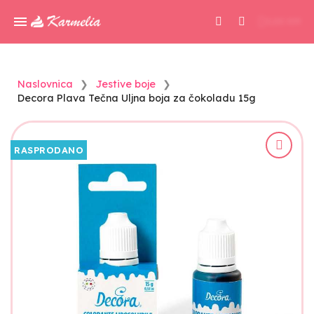
0,00 KM
Naslovnica
Jestive boje
Decora Plava Tečna Uljna boja za čokoladu 15g
RASPRODANO