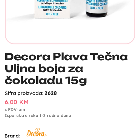
Decora Plava Tečna
Uljna boja za
čokoladu 15g
Šifra proizvoda:
2628
6,00 KM
s PDV-om
Isporuka u roku 1-2 radna dana
Brand: