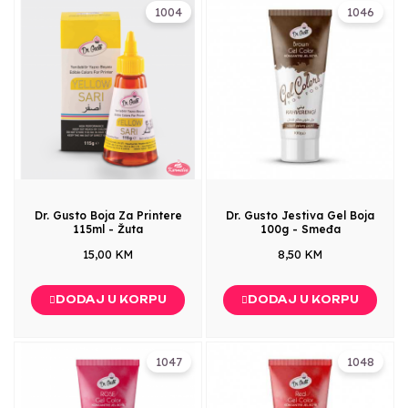
1004
1046
Dr. Gusto Boja Za Printere
Dr. Gusto Jestiva Gel Boja
115ml - Žuta
100g - Smeđa
15,00 KM
8,50 KM
DODAJ U KORPU
DODAJ U KORPU
1047
1048