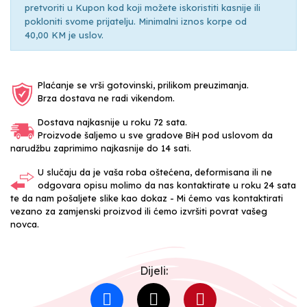
pretvoriti u Kupon kod koji možete iskoristiti kasnije ili
pokloniti svome prijatelju. Minimalni iznos korpe od
40,00 KM je uslov.
Plaćanje se vrši gotovinski, prilikom preuzimanja.
Brza dostava ne radi vikendom.
Dostava najkasnije u roku 72 sata.
Proizvode šaljemo u sve gradove BiH pod uslovom da
narudžbu zaprimimo najkasnije do 14 sati.
U slučaju da je vaša roba oštećena, deformisana ili ne
odgovara opisu molimo da nas kontaktirate u roku 24 sata
te da nam pošaljete slike kao dokaz - Mi ćemo vas kontaktirati
vezano za zamjenski proizvod ili ćemo izvršiti povrat vašeg
novca.
Dijeli: