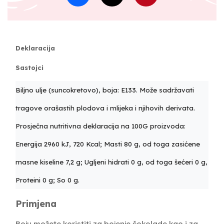
Deklaracija
Sastojci
Biljno ulje (suncokretovo), boja: E133. Može sadržavati
tragove orašastih plodova i mlijeka i njihovih derivata.
Prosječna nutritivna deklaracija na 100G proizvoda:
Energija 2960 kJ, 720 Kcal; Masti 80 g, od toga zasićene
masne kiseline 7,2 g; Ugljeni hidrati 0 g, od toga šećeri 0 g,
Proteini 0 g; So 0 g.
Primjena
Boju možete koristiti za bojenje čokolade kao i za