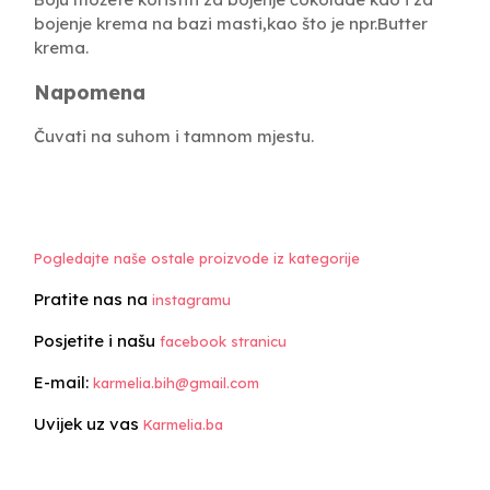
bojenje krema na bazi masti,kao što je npr.Butter
krema.
Napomena
Čuvati na suhom i tamnom mjestu.
Pogledajte naše ostale proizvode iz kategorije
Pratite nas na
instagramu
Posjetite i našu
facebook stranicu
E-mail:
karmelia.bih@gmail.com
Uvijek uz vas
Karmelia.ba