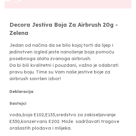
Decora Jestiva Boja Za Airbrush 20g -
Zelena
Jedan od načina da se bilo kojoj torti da lijep i
jedinstven izgled jeste nanošenje boja pomoću
posebnoga alata zvanoga airbrush.
Da bi bili kvalitetni i pouzdani, važno je odabrati
pravu boju. Time su Vam naše jestive boje za
airbrush savršen izbor!
Deklaracija
Sastojci
voda,boja E102,E133,sredstvo za zakiseljavanje
E330,konzervans E202. Može sadržavati tragove
orašastih plodova i mlijeka.