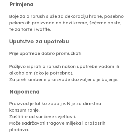
Primjena
Boje za airbrush služe za dekoraciju hrane, posebno
pekarskih proizvoda na bazi kreme, šećerne paste,
te za torte i waffle.
Uputstvo za upotrebu
Prije upotrebe dobro promućkati.
Pažljivo isprati airbrush nakon upotrebe vodom ili
alkoholom (ako je potrebno).
Za prehrambene proizvode dozvoljeno je bojenje.
Napomena
Proizvod je lahko zapaljiv. Nije za direktno
konzumiranje.
Zaštitite od sunčeve svjetlosti.
Može sadržavati tragove mlijeka i orašastih
plodova.