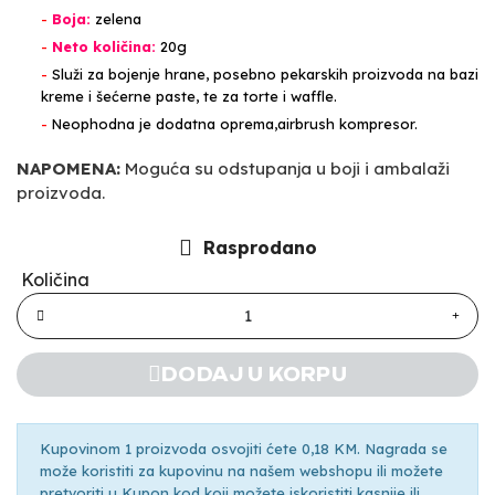
-
Boja:
zelena
-
Neto količina:
20g
-
Služi za bojenje hrane, posebno pekarskih proizvoda na bazi
kreme i šećerne paste, te za torte i waffle.
-
Neophodna je dodatna oprema,airbrush kompresor.
NAPOMENA:
Moguća su odstupanja u boji i ambalaži
proizvoda.
Rasprodano
Količina
DODAJ U KORPU
Kupovinom 1 proizvoda osvojiti ćete 0,18 KM. Nagrada se
može koristiti za kupovinu na našem webshopu ili možete
pretvoriti u Kupon kod koji možete iskoristiti kasnije ili