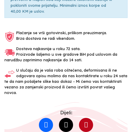
pokloniti svome prijatelju. Minimalni iznos korpe od
40,00 KM je uslov.
Plaćanje se vrši gotovinski, prilikom preuzimanja.
Brza dostava ne radi vikendom.
Dostava najkasnije u roku 72 sata.
Proizvode šaljemo u sve gradove BiH pod uslovom da
narudžbu zaprimimo najkasnije do 14 sati.
U slučaju da je vaša roba oštećena, deformisana ili ne
odgovara opisu molimo da nas kontaktirate u roku 24 sata
te da nam pošaljete slike kao dokaz - Mi ćemo vas kontaktirati
vezano za zamjenski proizvod ili ćemo izvršiti povrat vašeg
novca.
Dijeli: