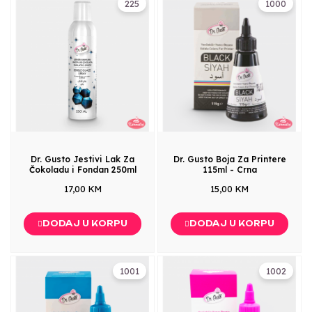
225
1000
Dr. Gusto Jestivi Lak Za
Dr. Gusto Boja Za Printere
Čokoladu i Fondan 250ml
115ml - Crna
17,00 KM
15,00 KM
DODAJ U KORPU
DODAJ U KORPU
1001
1002