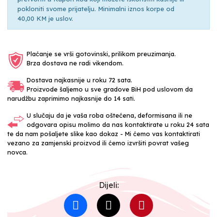
pokloniti svome prijatelju. Minimalni iznos korpe od
40,00 KM je uslov.
Plaćanje se vrši gotovinski, prilikom preuzimanja.
Brza dostava ne radi vikendom.
Dostava najkasnije u roku 72 sata.
Proizvode šaljemo u sve gradove BiH pod uslovom da
narudžbu zaprimimo najkasnije do 14 sati.
U slučaju da je vaša roba oštećena, deformisana ili ne
odgovara opisu molimo da nas kontaktirate u roku 24 sata
te da nam pošaljete slike kao dokaz - Mi ćemo vas kontaktirati
vezano za zamjenski proizvod ili ćemo izvršiti povrat vašeg
novca.
Dijeli: