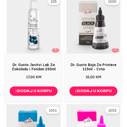
225
1000
Dr. Gusto Jestivi Lak Za
Dr. Gusto Boja Za Printere
Čokoladu i Fondan 250ml
115ml - Crna
17,00 KM
15,00 KM
DODAJ U KORPU
DODAJ U KORPU
1001
1002