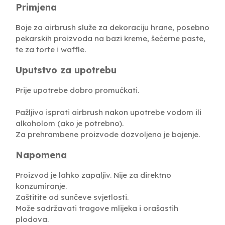
Primjena
Boje za airbrush služe za dekoraciju hrane, posebno
pekarskih proizvoda na bazi kreme, šećerne paste,
te za torte i waffle.
Uputstvo za upotrebu
Prije upotrebe dobro promućkati.
Pažljivo isprati airbrush nakon upotrebe vodom ili
alkoholom (ako je potrebno).
Za prehrambene proizvode dozvoljeno je bojenje.
Napomena
Proizvod je lahko zapaljiv. Nije za direktno
konzumiranje.
Zaštitite od sunčeve svjetlosti.
Može sadržavati tragove mlijeka i orašastih
plodova.