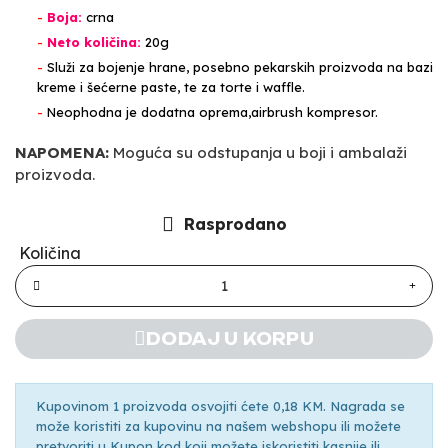
-
Boja:
crna
-
Neto količina:
20g
-
Služi za bojenje hrane, posebno pekarskih proizvoda na bazi
kreme i šećerne paste, te za torte i waffle.
-
Neophodna je dodatna oprema,airbrush kompresor.
NAPOMENA:
Moguća su odstupanja u boji i ambalaži
proizvoda.
Rasprodano
Količina
DODAJ U KORPU
Kupovinom 1 proizvoda osvojiti ćete 0,18 KM. Nagrada se
može koristiti za kupovinu na našem webshopu ili možete
pretvoriti u Kupon kod koji možete iskoristiti kasnije ili