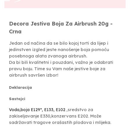
Decora Jestiva Boja Za Airbrush 20g -
Crna
Jedan od načina da se bilo kojoj torti da lijep i
jedinstven izgled jeste nanošenje boja pomoću
posebnoga alata zvanoga airbrush.
Da bi bili kvalitetni i pouzdani, važno je odabrati
pravu boju. Time su Vam naše jestive boje za
airbrush savršen izbor!
Deklaracija
Sastojci
,sredstvo za
Voda,boja E129*, E133, E102
zakiseljavanje E330,konzervans E202. Može
sadržavati tragove orašastih plodova i mlijeka.